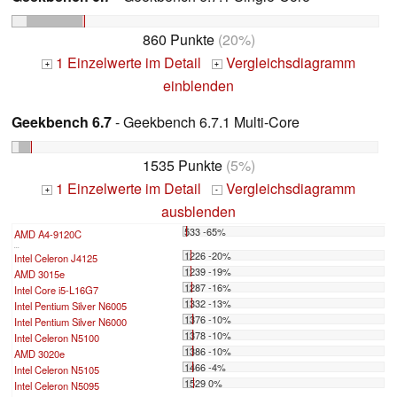
860 Punkte
(20%)
1 Einzelwerte im Detail
Vergleichsdiagramm
+
+
einblenden
Geekbench 6.7
- Geekbench 6.7.1 Multi-Core
1535 Punkte
(5%)
1 Einzelwerte im Detail
Vergleichsdiagramm
+
-
ausblenden
533 -65%
AMD A4-9120C
...
1226 -20%
Intel Celeron J4125
1239 -19%
AMD 3015e
1287 -16%
Intel Core i5-L16G7
1332 -13%
Intel Pentium Silver N6005
1376 -10%
Intel Pentium Silver N6000
1378 -10%
Intel Celeron N5100
1386 -10%
AMD 3020e
1466 -4%
Intel Celeron N5105
1529 0%
Intel Celeron N5095