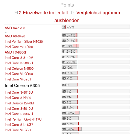
Points
2 Einzelwerte im Detail
Vergleichsdiagramm
+
-
ausblenden
19 -77%
AMD A4-1200
...
80.3 -4%
AMD A9-9420
80.9 -4%
Intel Pentium Silver N5030
81 -3%
Intel Core m3-6Y30
81.3 -3%
AMD FX-8800P
81.5 -3%
Intel Core i3-3110M
81.7 -3%
Intel Core i3-5005U
82 -2%
Intel Celeron N4500
83 -1%
Intel Core M-5Y10a
83 -1%
Intel Core M-5Y51
Intel Celeron 6305
83.9
85 1%
Intel Core i3-5015U
85 1%
Intel Core i3-N300
85 1%
Intel Celeron 2970M
85.3 2%
Intel Core i3-5010U
88.3 5%
Intel Core i5-3337U
89 6%
Intel Pentium Gold 4417U
89.5 7%
Intel Core i5-L16G7
90.5 8%
Intel Core M-5Y71