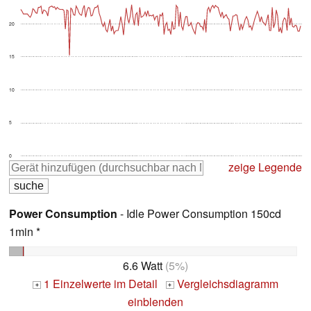
20
15
10
5
0
zeige Legende
Power Consumption
- Idle Power Consumption 150cd
1min *
6.6 Watt
(5%)
1 Einzelwerte im Detail
Vergleichsdiagramm
+
+
einblenden