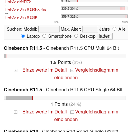
91 8%
Intel Core M-5Y70
...
339.2 304%
Intel Core Ultra 9 290HX Plus
max:
359.7 329%
Intel Core Ultra 9 285K
0%
100%
Suchen:
Modell:
Max. Alter:
Jahre
Alle
Laptop
Smartphone
Desktop
Cinebench R11.5
- Cinebench R11.5 CPU Multi 64 Bit
1.9 Points
(2%)
1 Einzelwerte im Detail
Vergleichsdiagramm
+
+
einblenden
Cinebench R11.5
- Cinebench R11.5 CPU Single 64 Bit
1 Points
(24%)
1 Einzelwerte im Detail
Vergleichsdiagramm
+
+
einblenden
Cinebench R10
- Cinebench R10 Rend. Single (32bit)