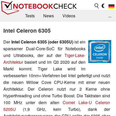
Tests
News
Videos
...
Benchmarks & Tech
Externe Tests
Intel Celeron 6305
Kaufberatung
Deals
Suche
Jobs
Der
Intel Celeron 6305 (oder 6305U)
ist ein
sparsamer Dual-Core-SoC für Notebooks
Forum
und Ultrabooks, der auf der
Tiger-Lake-
Architektur
basiert und im Q3 2020 auf den
Markt kommt. Tiger Lake wird im
verbesserten 10nm+-Verfahren bei Intel gefertigt und nutzt
die neuen Willow Cove CPU-Kerne mit einer neuen
Architektur. Der Celeron nutzt nur 2 Kerne ohne
Hyperthreading und ohne Turbo Boost. Die Taktraten sind
100 MHz unter dem alten
Comet Lake-U Celeron
5205U
(1,9 GHz, kein Turbo), dank der
Architekturverbesserungen der CPU sollte der 6305 aber