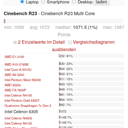
Laptop
Smartphone
Desktop
Cinebench R23
- Cinebench R23 Multi Core
min: 1056 avg: 1072 median:
1071.5 (1%)
max: 1087
Points
2 Einzelwerte im Detail
Vergleichsdiagramm
+
-
ausblenden
202 -81%
AMD E1-2100
...
830 -23%
AMD A10-5745M
834 -22%
Intel Core i3-5010U
843 -21%
AMD A6-5200
911 -15%
Intel Pentium Silver N5030
943 -12%
AMD 3020e
949 -11%
AMD FX-7600P
961 -10%
Intel Celeron N4100
964 -10%
Intel Pentium Gold 4425Y
992 -7%
Qualcomm Snapdragon 7c Gen 2
Intel Celeron 6305
1072
1149 7%
Intel Celeron N4505
1149 7%
Intel Celeron N4120
1175 10%