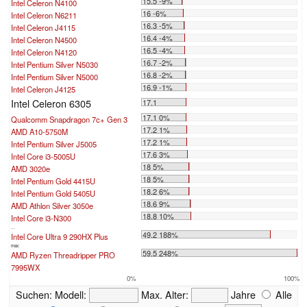
15.5 -9%
Intel Celeron N4100
16 -6%
Intel Celeron N6211
16.3 -5%
Intel Celeron J4115
16.4 -4%
Intel Celeron N4500
16.5 -4%
Intel Celeron N4120
16.7 -2%
Intel Pentium Silver N5030
16.8 -2%
Intel Pentium Silver N5000
16.9 -1%
Intel Celeron J4125
Intel Celeron 6305
17.1
17.1 0%
Qualcomm Snapdragon 7c+ Gen 3
17.2 1%
AMD A10-5750M
17.2 1%
Intel Pentium Silver J5005
17.6 3%
Intel Core i3-5005U
18 5%
AMD 3020e
18 5%
Intel Pentium Gold 4415U
18.2 6%
Intel Pentium Gold 5405U
18.6 9%
AMD Athlon Silver 3050e
18.8 10%
Intel Core i3-N300
...
49.2 188%
Intel Core Ultra 9 290HX Plus
max:
59.5 248%
AMD Ryzen Threadripper PRO
7995WX
0%
100%
Suchen:
Modell:
Max. Alter:
Jahre
Alle