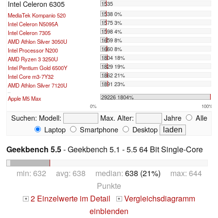
Intel Celeron 6305
1535
1538 0%
MediaTek Kompanio 520
1575 3%
Intel Celeron N5095A
1598 4%
Intel Celeron 7305
1659 8%
AMD Athlon Silver 3050U
1660 8%
Intel Processor N200
1804 18%
AMD Ryzen 3 3250U
1829 19%
Intel Pentium Gold 6500Y
1862 21%
Intel Core m3-7Y32
1891 23%
AMD Athlon Silver 7120U
...
29226 1804%
Apple M5 Max
0%
100%
Suchen:
Modell:
Max. Alter:
Jahre
Alle
Laptop
Smartphone
Desktop
Geekbench 5.5
- Geekbench 5.1 - 5.5 64 Bit Single-Core
min: 632 avg: 638 median:
638 (21%)
max: 644
Punkte
2 Einzelwerte im Detail
Vergleichsdiagramm
+
+
einblenden