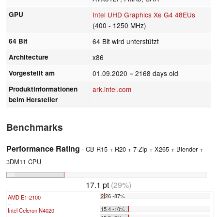
GPU
Intel UHD Graphics Xe G4 48EUs
(400 - 1250 MHz)
64 Bit
64 Bit wird unterstützt
Architecture
x86
Vorgestellt am
01.09.2020
= 2168 days old
Produktinformationen
ark.intel.com
beim Hersteller
Benchmarks
Performance Rating
- CB R15 + R20 + 7-Zip + X265 + Blender +
3DM11 CPU
17.1 pt
(29%)
2.26 -87%
AMD E1-2100
...
15.4 -10%
Intel Celeron N4020