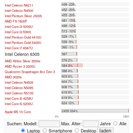
...
439 -23%
Intel Celeron N6211
452 -20%
Intel Celeron N4500
455 -20%
Intel Pentium Silver J5005
481 -15%
AMD FX-7600P
499 -12%
Intel Core i3-5005U
513 -10%
Intel Core i3-N300
529 -7%
Intel Pentium Gold 4415U
539 -5%
Intel Pentium Gold 5405U
560 -1%
Intel Core i7-6567U
Intel Celeron 6305
567
576 2%
AMD Athlon Silver 3050e
584 3%
AMD Ryzen 3 3200U
588 4%
Qualcomm Snapdragon 8cx Gen 3
603 6%
AMD 3020e
604 7%
Intel Celeron N4505
608 7%
Intel Celeron N5095
618 9%
Intel Celeron N5105
619 9%
Intel Core i5-4258U
624 10%
Intel Core i5-5200U
...
2459 334%
Apple M5 10-Core
0%
100%
Suchen:
Modell:
Max. Alter:
Jahre
Alle
Laptop
Smartphone
Desktop