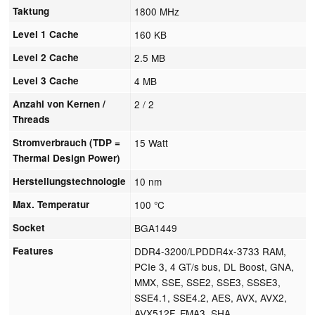
Taktung
1800 MHz
Level 1 Cache
160 KB
Level 2 Cache
2.5 MB
Level 3 Cache
4 MB
Anzahl von Kernen /
2 / 2
Threads
Stromverbrauch (TDP =
15 Watt
Thermal Design Power)
Herstellungstechnologie
10 nm
Max. Temperatur
100 °C
Socket
BGA1449
Features
DDR4-3200/LPDDR4x-3733 RAM,
PCIe 3, 4 GT/s bus, DL Boost, GNA,
MMX, SSE, SSE2, SSE3, SSSE3,
SSE4.1, SSE4.2, AES, AVX, AVX2,
AVX512F, FMA3, SHA