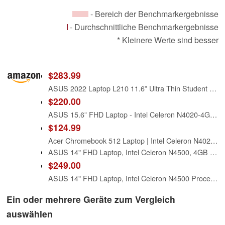
- Bereich der Benchmarkergebnisse
- Durchschnittliche Benchmarkergebnisse
* Kleinere Werte sind besser
$283.99
ASUS 2022 Laptop L210 11.6” Ultra Thin Student Laptop Computer, Intel Celeron N4020 Processor, 4GB RAM, 320 GB Storage, Windows 10 Home in S Mode with One Year of Office 365 Personal, Star Black
$220.00
ASUS 15.6” FHD Laptop - Intel Celeron N4020-4GB Memory - 128GB Storage - Windows 11 Home in S Mode - Star Black - L510MA-TH04
$124.99
Acer Chromebook 512 Laptop | Intel Celeron N4020 | 12" HD+ Display | Intel UHD Graphics 600 | 4GB LPDDR4 | 32GB eMMC | Intel 9560 802.11ac Gigabit WiFi 5 | MIL-STD 810G | Chrome OS | CB512-C1KJ
ASUS 14" FHD Laptop, Intel Celeron N4500, 4GB Memory on Board, 64GB eMMC, Intel Graphics, Media Card Reader, Quiet Blue, E410KA-CL464 (Renewed)
$249.00
ASUS 14" FHD Laptop, Intel Celeron N4500 Processor, 4GB RAM, 224GB Storage(64GB eMMC+160GB Docking Station Set), Intel Iris Xe Graphics, 720P Camera, Bluetooth, Win 11 S, Quiet Blue
Ein oder mehrere Geräte zum Vergleich
auswählen