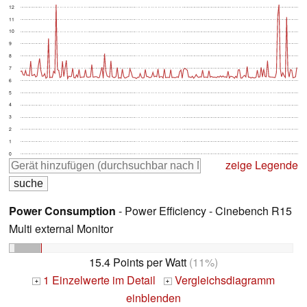
12
11
10
9
8
7
6
5
4
3
2
1
0
zeige Legende
Power Consumption
- Power Efficiency - Cinebench R15
Multi external Monitor
15.4 Points per Watt
(11%)
1 Einzelwerte im Detail
Vergleichsdiagramm
+
+
einblenden