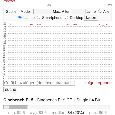
7995WX
0%
100%
Suchen:
Modell:
Max. Alter:
Jahre
Alle
Laptop
Smartphone
Desktop
160
155
150
145
140
135
130
125
120
115
110
105
100
95
90
85
80
75
70
65
60
55
50
45
40
35
30
25
20
15
10
5
0
zeige Legende
Cinebench R15
- Cinebench R15 CPU Single 64 Bit
min: 82.6 avg: 83.9 median:
84 (23%)
max: 85.3