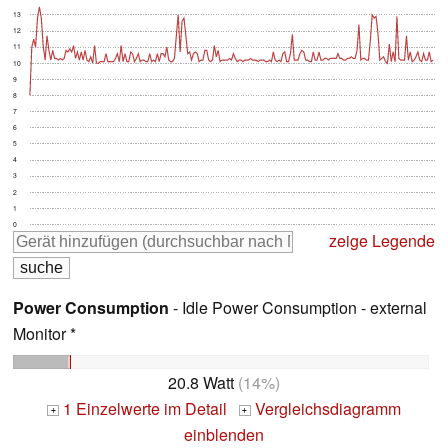
13
12
11
10
9
8
7
6
5
4
3
2
1
0
zeige Legende
Power Consumption
- Idle Power Consumption - external
Monitor *
20.8 Watt
(14%)
1 Einzelwerte im Detail
Vergleichsdiagramm
+
+
einblenden