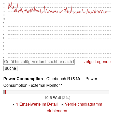
14
13
12
11
10
9
8
7
6
5
4
3
2
1
0
zeige Legende
Power Consumption
- Cinebench R15 Multi Power
Consumption - external Monitor *
10.5 Watt
(2%)
1 Einzelwerte im Detail
Vergleichsdiagramm
+
+
einblenden