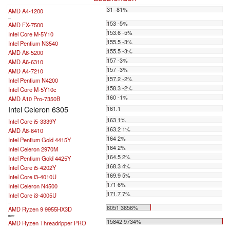
31 -81%
AMD A4-1200
...
153 -5%
AMD FX-7500
153.6 -5%
Intel Core M-5Y10
155.5 -3%
Intel Pentium N3540
155.5 -3%
AMD A6-5200
157 -3%
AMD A6-6310
157 -3%
AMD A4-7210
157.2 -2%
Intel Pentium N4200
158.3 -2%
Intel Core M-5Y10c
160 -1%
AMD A10 Pro-7350B
Intel Celeron 6305
161.1
163 1%
Intel Core i5-3339Y
163.2 1%
AMD A8-6410
164 2%
Intel Pentium Gold 4415Y
164 2%
Intel Celeron 2970M
164.5 2%
Intel Pentium Gold 4425Y
168.3 4%
Intel Core i5-4202Y
169.9 5%
Intel Core i3-4010U
171 6%
Intel Celeron N4500
171.7 7%
Intel Core i3-4005U
...
6051 3656%
AMD Ryzen 9 9955HX3D
max:
15842 9734%
AMD Ryzen Threadripper PRO