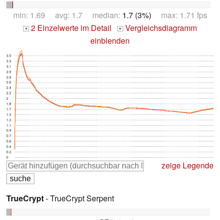
min: 1.69 avg: 1.7 median:
1.7 (3%)
max: 1.71 fps
2 Einzelwerte im Detail
Vergleichsdiagramm
+
+
einblenden
3.5
3.3
3.1
2.9
2.8
2.6
2.4
2.2
2
1.8
1.7
1.5
1.3
1.1
0.9
0.7
0.6
0.4
0.2
0
zeige Legende
TrueCrypt
- TrueCrypt Serpent