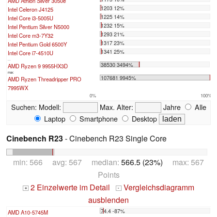
AMD Athlon Silver 3050e
1203 12%
Intel Celeron J4125
1225 14%
Intel Core i3-5005U
1232 15%
Intel Pentium Silver N5000
1293 21%
Intel Core m3-7Y32
1317 23%
Intel Pentium Gold 6500Y
1341 25%
Intel Core i7-4510U
...
38530 3494%
AMD Ryzen 9 9955HX3D
max:
107681 9945%
AMD Ryzen Threadripper PRO
7995WX
0%
100%
Suchen:
Modell:
Max. Alter:
Jahre
Alle
Laptop
Smartphone
Desktop
Cinebench R23
- Cinebench R23 Single Core
min: 566 avg: 567 median:
566.5 (23%)
max: 567
Points
2 Einzelwerte im Detail
Vergleichsdiagramm
+
-
ausblenden
74.4 -87%
AMD A10-5745M