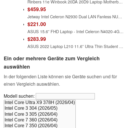
Rinbers 11e Winbook 20DA 20D9 Laptop Motherboard 00HT223 00HW155 DA0LI5MB6I0 Celeron N2930 Intel Tested
$459.95
Jetway Intel Celeron N2930 Dual LAN Fanless NUC w/2GB & 64GB, JBC311U93W-2930-B
$221.00
ASUS 15.6” FHD Laptop - Intel Celeron N4020-4GB Memory - 128GB Storage - Windows 11 Home in S Mode - Star Black - L510MA-TH04
$283.99
ASUS 2022 Laptop L210 11.6” Ultra Thin Student Laptop Computer, Intel Celeron N4020 Processor, 4GB RAM, 320 GB Storage, Windows 10 Home in S Mode with One Year of Office 365 Personal, Star Black
Ein oder mehrere Geräte zum Vergleich
auswählen
In der folgenden Liste können sie Geräte suchen und für
einen Vergleich auswählen.
Modell suchen: