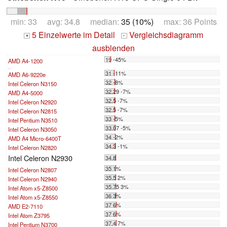
min: 33 avg: 34.8 median:
35 (10%)
max: 36 Points
5 Einzelwerte im Detail
Vergleichsdiagramm
+
-
ausblenden
19 -45%
AMD A4-1200
...
31 -11%
AMD A6-9220e
32 -8%
Intel Celeron N3150
32.29 -7%
AMD A4-5000
32.5 -7%
Intel Celeron N2920
32.5 -7%
Intel Celeron N2815
33 -5%
Intel Pentium N3510
33.07 -5%
Intel Celeron N3050
34 -2%
AMD A4 Micro-6400T
34.3 -1%
Intel Celeron N2820
Intel Celeron N2930
34.8
35 1%
Intel Celeron N2807
35.5 2%
Intel Celeron N2940
35.75 3%
Intel Atom x5-Z8500
36 3%
Intel Atom x5-Z8550
37 6%
AMD E2-7110
37 6%
Intel Atom Z3795
37.4 7%
Intel Pentium N3700