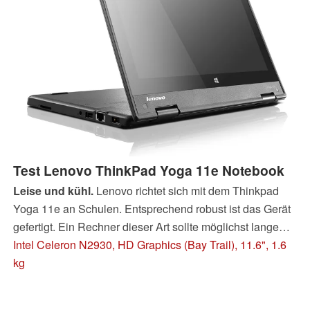
Test Lenovo ThinkPad Yoga 11e Notebook
Leise und kühl.
Lenovo richtet sich mit dem Thinkpad
Yoga 11e an Schulen. Entsprechend robust ist das Gerät
gefertigt. Ein Rechner dieser Art sollte möglichst lange
Akkulaufzeiten bieten - das Yoga 11e kann aber nur mit
Intel Celeron N2930, HD Graphics (Bay Trail), 11.6", 1.6
durchschnittlichen Werten aufwarten.
kg