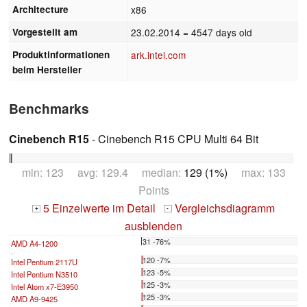
Architecture
x86
Vorgestellt am
23.02.2014
= 4547 days old
Produktinformationen
ark.intel.com
beim Hersteller
Benchmarks
Cinebench R15
- Cinebench R15 CPU Multi 64 Bit
min: 123 avg: 129.4 median:
129 (1%)
max: 133
Points
5 Einzelwerte im Detail
Vergleichsdiagramm
+
-
ausblenden
31 -76%
AMD A4-1200
...
120 -7%
Intel Pentium 2117U
123 -5%
Intel Pentium N3510
125 -3%
Intel Atom x7-E3950
125 -3%
AMD A9-9425