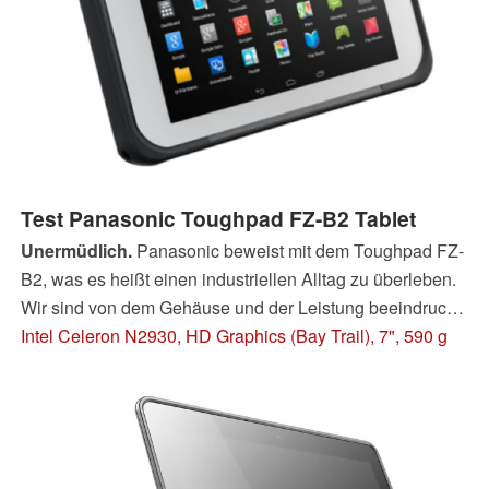
Test Panasonic Toughpad FZ-B2 Tablet
Unermüdlich.
Panasonic beweist mit dem Toughpad FZ-
B2, was es heißt einen industriellen Alltag zu überleben.
Wir sind von dem Gehäuse und der Leistung beeindruckt.
Doch Schwachstellen finden sich besonders bei dem
Intel Celeron N2930, HD Graphics (Bay Trail), 7", 590 g
Display und den Kameras.