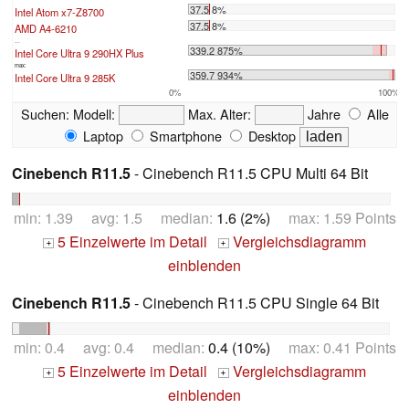
37.5 8%
Intel Atom x7-Z8700
37.5 8%
AMD A4-6210
...
339.2 875%
Intel Core Ultra 9 290HX Plus
max:
359.7 934%
Intel Core Ultra 9 285K
0%
100%
Suchen:
Modell:
Max. Alter:
Jahre
Alle
Laptop
Smartphone
Desktop
Cinebench R11.5
- Cinebench R11.5 CPU Multi 64 Bit
min: 1.39 avg: 1.5 median:
1.6 (2%)
max: 1.59 Points
5 Einzelwerte im Detail
Vergleichsdiagramm
+
+
einblenden
Cinebench R11.5
- Cinebench R11.5 CPU Single 64 Bit
min: 0.4 avg: 0.4 median:
0.4 (10%)
max: 0.41 Points
5 Einzelwerte im Detail
Vergleichsdiagramm
+
+
einblenden