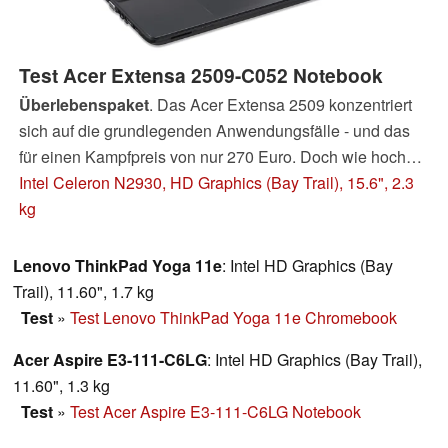
Test Acer Extensa 2509-C052 Notebook
Überlebenspaket
. Das Acer Extensa 2509 konzentriert
sich auf die grundlegenden Anwendungsfälle - und das
für einen Kampfpreis von nur 270 Euro. Doch wie hoch
kann die Messlatte bei einem 15,6 Zoll großen Notebook
Intel Celeron N2930, HD Graphics (Bay Trail), 15.6", 2.3
zu diesem Preis angesetzt werden?
kg
Lenovo ThinkPad Yoga 11e
: Intel HD Graphics (Bay
Trail), 11.60", 1.7 kg
Test
»
Test Lenovo ThinkPad Yoga 11e Chromebook
Acer Aspire E3-111-C6LG
: Intel HD Graphics (Bay Trail),
11.60", 1.3 kg
Test
»
Test Acer Aspire E3-111-C6LG Notebook