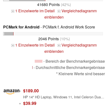
41680 Points
(42%)
1 Einzelwerte im Detail
Vergleichsdiagramm
+
+
einblenden
PCMark for Android
- PCMark f. Android Work Score
2046 Points
(10%)
1 Einzelwerte im Detail
Vergleichsdiagramm
+
+
einblenden
- Bereich der Benchmarkergebnisse
- Durchschnittliche Benchmarkergebnisse
* Kleinere Werte sind besser
$189.00
HP 14" HD Laptop, Windows 11, Intel Celeron Dual-Core Processor Up to 2.60GHz, 4GB RAM, 64GB SSD, Webcam(Renewed)
$39.99