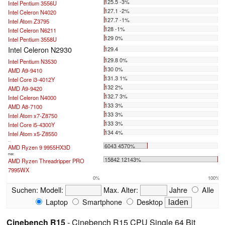
125.5 -3%
Intel Pentium 3556U
127.1 -2%
Intel Celeron N4020
127.7 -1%
Intel Atom Z3795
128 -1%
Intel Celeron N6211
129 0%
Intel Pentium 3558U
Intel Celeron N2930
129.4
129.8 0%
Intel Pentium N3530
130 0%
AMD A9-9410
131.3 1%
Intel Core i3-4012Y
132 2%
AMD A9-9420
132.7 3%
Intel Celeron N4000
133 3%
AMD A8-7100
133 3%
Intel Atom x7-Z8750
133 3%
Intel Core i5-4300Y
134 4%
Intel Atom x5-Z8550
...
6043 4570%
AMD Ryzen 9 9955HX3D
max:
15842 12143%
AMD Ryzen Threadripper PRO
7995WX
0%
100%
Suchen:
Modell:
Max. Alter:
Jahre
Alle
Laptop
Smartphone
Desktop
Cinebench R15
- Cinebench R15 CPU Single 64 Bit