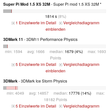
Super Pi Mod 1.5 XS 32M
- Super Pi mod 1.5 XS 32M *
1814 s
(8%)
1 Einzelwerte im Detail
Vergleichsdiagramm
+
+
einblenden
3DMark 11
- 3DM11 Performance Physics
min: 1594 avg: 1666 median:
1679 (4%)
max: 1693
Points
5 Einzelwerte im Detail
Vergleichsdiagramm
+
+
einblenden
3DMark
- 3DMark Ice Storm Physics
min: 4049 avg: 14857 median:
17776 (14%)
max:
18182 Points
5 Einzelwerte im Detail
Vergleichsdiagramm
+
+