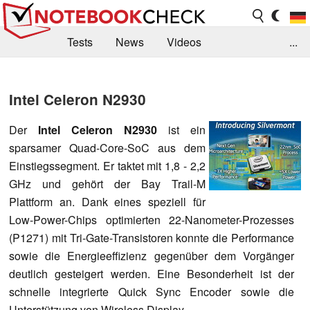
Tests
News
Videos
...
Benchmarks & Tech
Externe Tests
Intel Celeron N2930
Kaufberatung
Deals
Suche
Jobs
Der
I
ntel Celeron N2930
ist ein
Forum
sparsamer Quad-Core-SoC aus dem
Einstiegssegment. Er taktet mit 1,8 - 2,2
GHz und gehört der Bay Trail-M
Plattform an. Dank eines speziell für
Low-Power-Chips optimierten 22-Nanometer-Prozesses
(P1271) mit Tri-Gate-Transistoren konnte die Performance
sowie die Energieeffizienz gegenüber dem Vorgänger
deutlich gesteigert werden. Eine Besonderheit ist der
schnelle integrierte Quick Sync Encoder sowie die
Unterstützung von Wireless Display.