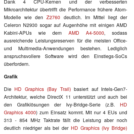
Dank 4 CPU-Kernen und der verbesserten
Mikroarchitektur übertrifft die Performance frühere Atom-
Modelle wie den
Z2760
deutlich. Im Mittel liegt der
Celeron N2930 sogar auf Augenhöhe mit einigen AMD
Kabini-APUs wie dem
AMD A4-5000
, sodass
ausreichende Leistungsreserven für die meisten Office-
und Multimedia-Anwendungen bestehen. Lediglich
anspruchsvollere Software wird den Einstiegs-SoCs
überfordern.
Grafik
Die
HD Graphics (Bay Trail)
basiert auf Intels-Gen7-
Architektur, welche DirectX 11 unterstützt und auch bei
den Grafiklösungen der Ivy-Bridge-Serie (z.B.
HD
Graphics 4000
) zum Einsatz kommt. Mit nur 4 EUs und
313 - 854 MHz Taktrate fällt die Leistung aber noch
deutlich niedriger als bei der
HD Graphics (Ivy Bridge)