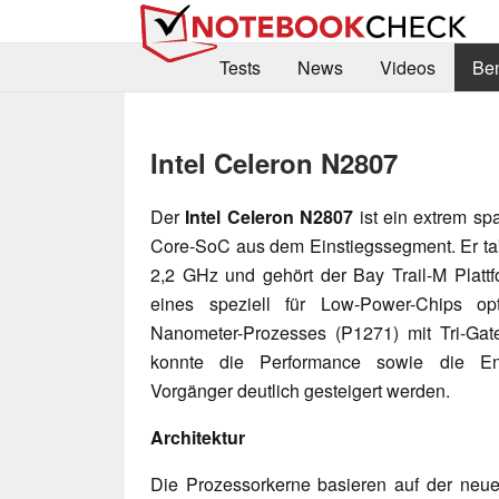
Tests
News
Videos
Be
Intel Celeron N2807
Der
I
ntel Celeron N2807
ist ein extrem sp
Core-SoC aus dem Einstiegssegment. Er takt
2,2 GHz und gehört der Bay Trail-M Platt
eines speziell für Low-Power-Chips opt
Nanometer-Prozesses (P1271) mit Tri-Gate
konnte die Performance sowie die Ene
Vorgänger deutlich gesteigert werden.
Architektur
Die Prozessorkerne basieren auf der neuen