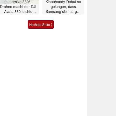
immersive 360°-
Klapphandy-Debut so
Drohne macht der DJI
gelungen, dass
Avata 360 leichte
Samsung sich sorgen
Konkurrenz
muss? – Razr Fold
Smartphone im Test
Nächste Seite ⟩