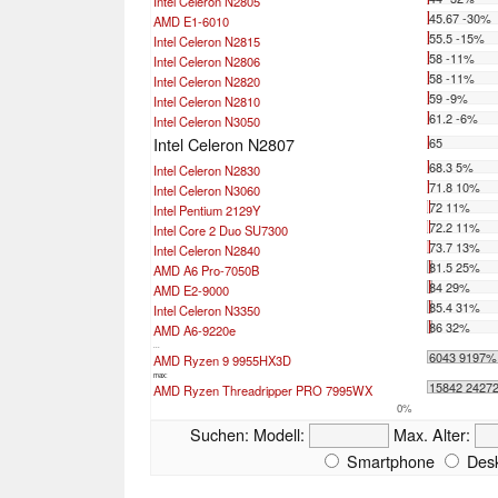
Intel Celeron N2805
45.67 -30%
AMD E1-6010
55.5 -15%
Intel Celeron N2815
58 -11%
Intel Celeron N2806
58 -11%
Intel Celeron N2820
59 -9%
Intel Celeron N2810
61.2 -6%
Intel Celeron N3050
Intel Celeron N2807
65
68.3 5%
Intel Celeron N2830
71.8 10%
Intel Celeron N3060
72 11%
Intel Pentium 2129Y
72.2 11%
Intel Core 2 Duo SU7300
73.7 13%
Intel Celeron N2840
81.5 25%
AMD A6 Pro-7050B
84 29%
AMD E2-9000
85.4 31%
Intel Celeron N3350
86 32%
AMD A6-9220e
...
6043 9197%
AMD Ryzen 9 9955HX3D
max:
15842 2427
AMD Ryzen Threadripper PRO 7995WX
0%
Suchen:
Modell:
Max. Alter:
Smartphone
Desk