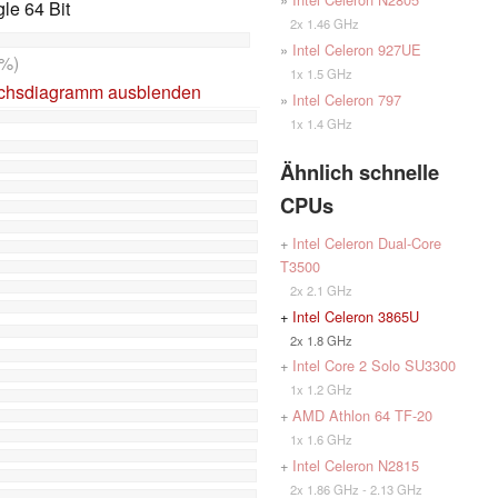
le 64 Bit
2x 1.46 GHz
»
Intel Celeron 927UE
%)
1x 1.5 GHz
ichsdiagramm ausblenden
»
Intel Celeron 797
1x 1.4 GHz
Ähnlich schnelle
CPUs
+
Intel Celeron Dual-Core
T3500
2x 2.1 GHz
+
Intel Celeron 3865U
2x 1.8 GHz
+
Intel Core 2 Solo SU3300
1x 1.2 GHz
+
AMD Athlon 64 TF-20
1x 1.6 GHz
+
Intel Celeron N2815
2x 1.86 GHz - 2.13 GHz