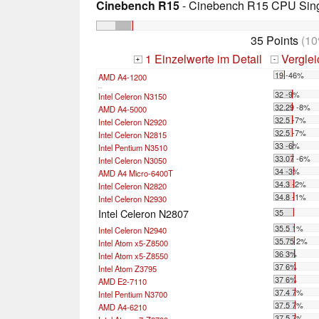
Cinebench R15
- Cinebench R15 CPU Sing
35 Points
(10
1 Einzelwerte im Detail
Vergle
+
-
19 -46%
AMD A4-1200
...
32 -9%
Intel Celeron N3150
32.29 -8%
AMD A4-5000
32.5 -7%
Intel Celeron N2920
32.5 -7%
Intel Celeron N2815
33 -6%
Intel Pentium N3510
33.07 -6%
Intel Celeron N3050
34 -3%
AMD A4 Micro-6400T
34.3 -2%
Intel Celeron N2820
34.8 -1%
Intel Celeron N2930
Intel Celeron N2807
35
35.5 1%
Intel Celeron N2940
35.75 2%
Intel Atom x5-Z8500
36 3%
Intel Atom x5-Z8550
37 6%
Intel Atom Z3795
37 6%
AMD E2-7110
37.4 7%
Intel Pentium N3700
37.5 7%
AMD A4-6210
37.5 7%