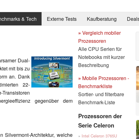
nchmarks & Tech
Externe Tests
Kaufberatung
Deal
»
Vergleich mobiler
Prozessoren
Alle CPU Serien für
Notebooks mit kurzer
arsamer Dual-
Beschreibung
et mit bis zu
form an. Dank
»
Mobile Prozessoren -
imierten 22-
Benchmarkliste
-Transistoren
Sortier- und filterbare
rgieeffizienz gegenüber dem
Benchmark-Liste
Prozessoren der
Serie Celeron
 Silvermont-Architektur, welche
»
Intel Celeron 3765U