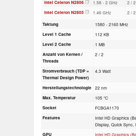
Intel Celeron N2806
1.58 - 2 GHz
2 / 
Intel Celeron N2805
1.46 GHz
2 / 
Taktung
1580 - 2160 MHz
Level 1 Cache
112 KB
Level 2 Cache
1 MB
Anzahl von Kernen /
2 / 2
Threads
Stromverbrauch (TDP =
4.3 Watt
Thermal Design Power)
Herstellungstechnologie
22 nm
Max. Temperatur
105 °C
Socket
FCBGA1170
Features
Intel HD Graphics (Ba
Display, Quick Sync,
GPU
Intel HD Graphics (Ba