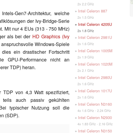
2x 2.2 GHz
»
Intel Celeron 887
Intels-Gen7-Architektur, welche
2x 1.5 GHz
afiklösungen der Ivy-Bridge-Serie
»
Intel Celeron 4205U
t. Mit nur 4 EUs (313 - 750 MHz)
2x 1.8 GHz
iger als bei der
HD Graphics (Ivy
»
Intel Celeron 2981U
r anspruchsvolle Windows-Spiele
2x 1.6 GHz
»
Intel Celeron 1005M
dies ein drastischer Fortschritt
2x 1.9 GHz
die GPU-Performance nicht an
»
Intel Celeron 1020M
erer TDP) heran.
2x 2.1 GHz
»
Intel Celeron 2980U
2x 1.6 GHz
»
Intel Celeron 1017U
 TDP von 4,3 Watt spezifiziert,
2x 1.6 GHz
teils auch passiv gekühlten
»
Intel Celeron N3160
ei typischer Nutzung soll die
4x 1.6 GHz - 2.24 GHz
en (SDP).
»
Intel Celeron N2930
4x 1.83 GHz - 2.16 GHz
»
Intel Celeron N3150