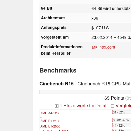
64 Bit
64 Bit wird unterstütz
Architecture
x86
Anfangspreis
$107 U.S.
Vorgestellt am
23.02.2014
= 4549 d
Produktinformationen
ark.intel.com
beim Hersteller
Benchmarks
Cinebench R15
- Cinebench R15 CPU Multi
65 Points
(0
1 Einzelwerte im Detail
Vergle
+
-
31 -52%
AMD A4-1200
...
35.62 -45%
AMD E1-2100
44 -32%
AMD E1-2500
44 -32%