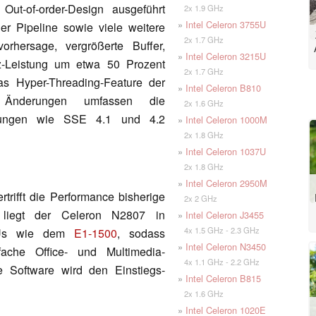
Out-of-order-Design ausgeführt
2x 1.9 GHz
»
Intel Celeron 3755U
r Pipeline sowie viele weitere
2x 1.7 GHz
orhersage, vergrößerte Buffer,
»
Intel Celeron 3215U
z-Leistung um etwa 50 Prozent
2x 1.7 GHz
 das Hyper-Threading-Feature der
»
Intel Celeron B810
e Änderungen umfassen die
2x 1.6 GHz
terungen wie SSE 4.1 und 4.2
»
Intel Celeron 1000M
2x 1.8 GHz
»
Intel Celeron 1037U
2x 1.8 GHz
»
Intel Celeron 2950M
rtrifft die Performance bisherige
2x 2 GHz
 liegt der Celeron N2807 in
»
Intel Celeron J3455
4x 1.5 GHz - 2.3 GHz
APUs wie dem
E1-1500
, sodass
»
Intel Celeron N3450
fache Office- und Multimedia-
4x 1.1 GHz - 2.2 GHz
 Software wird den Einstiegs-
»
Intel Celeron B815
2x 1.6 GHz
»
Intel Celeron 1020E