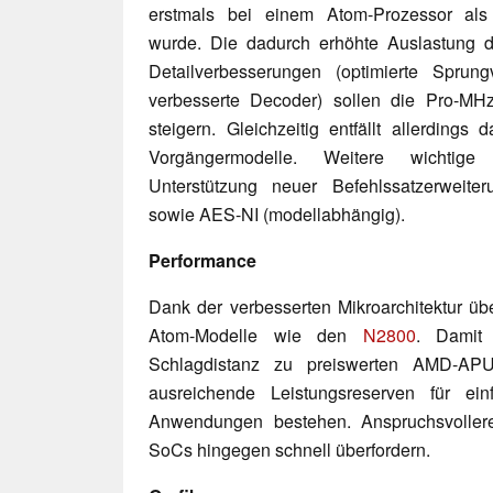
erstmals bei einem Atom-Prozessor als 
wurde. Die dadurch erhöhte Auslastung de
Detailverbesserungen (optimierte Sprungv
verbesserte Decoder) sollen die Pro-MH
steigern. Gleichzeitig entfällt allerdings
Vorgängermodelle. Weitere wichtig
Unterstützung neuer Befehlssatzerwei
sowie AES-NI (modellabhängig).
Performance
Dank der verbesserten Mikroarchitektur übe
Atom-Modelle wie den
N2800
. Damit
Schlagdistanz zu preiswerten AMD-
ausreichende Leistungsreserven für ein
Anwendungen bestehen. Anspruchsvollere
SoCs hingegen schnell überfordern.