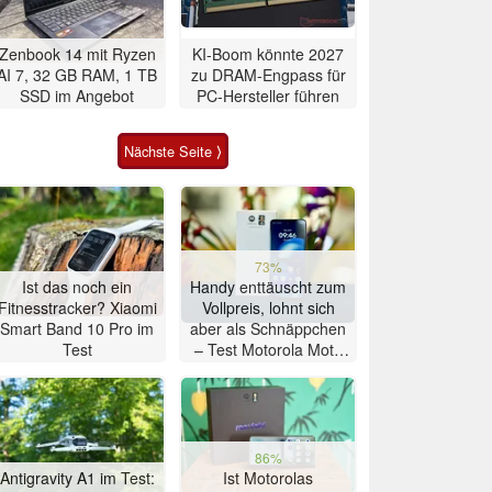
Zenbook 14 mit Ryzen
KI-Boom könnte 2027
AI 7, 32 GB RAM, 1 TB
zu DRAM-Engpass für
SSD im Angebot
PC-Hersteller führen
Nächste Seite ⟩
73%
Ist das noch ein
Handy enttäuscht zum
Fitnesstracker? Xiaomi
Vollpreis, lohnt sich
Smart Band 10 Pro im
aber als Schnäppchen
Test
– Test Motorola Moto
G47 Smartphone
86%
Antigravity A1 im Test:
Ist Motorolas