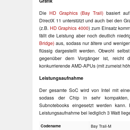
Grafik
Die
HD Graphics (Bay Trail)
basiert auf 
DirectX 11 unterstützt und auch bei den Gr
(z.B.
HD Graphics 4000
) zum Einsatz komm
fällt die Leistung aber noch deutlich niedr
Bridge)
aus, sodass nur ältere und wenige
flüssig dargestellt werden. Obwohl selbst 
gegenüber dem Vorgänger ist, reicht 
konkurrierende AMD-APUs (mit zumeist höh
Leistungsaufnahme
Der gesamte SoC wird von Intel mit einer
sodass der Chip in sehr kompakten, 
Subnotebooks eingesetzt werden kann. B
Leistungsaufnahme bei lediglich 3 Watt lieg
Codename
Bay Trail-M