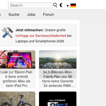
▼
s
Suche
Jobs
Forum
Unsere große
Jetzt mitmachen:
Umfrage zur Servicezufriedenheit
bei
Laptops und Smartphones 2026
Leak zur Xiaomi-Pad-
54,3-Billionen-Won-
9-Serie enthüllt
Fabrik-Plan von SK
größeren Akku als
Hynix keine Garantie
beim iPad Pro
für sinkende RAM-
Preise