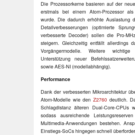
Die Prozessorkerne basieren auf der neuen
erstmals bei einem Atom-Prozessor als 
wurde. Die dadurch erhöhte Auslastung de
Detailverbesserungen (optimierte Sprungv
verbesserte Decoder) sollen die Pro-MH
steigern. Gleichzeitig entfällt allerdings
Vorgängermodelle. Weitere wichtig
Unterstützung neuer Befehlssatzerwei
sowie AES-NI (modellabhängig).
Performance
Dank der verbesserten Mikroarchitektur übe
Atom-Modelle wie den
Z2760
deutlich. D
Schlagdistanz älteren Dual-Core-CPUs
sodass ausreichende Leistungsreserven
Multimedia-Anwendungen bestehen. Anspr
Einstiegs-SoCs hingegen schnell überforder