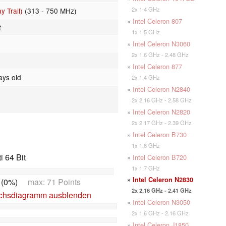
2x 1.4 GHz
y Trail)
(313 - 750 MHz)
»
Intel Celeron 807
t
1x 1.5 GHz
»
Intel Celeron N3060
2x 1.6 GHz - 2.48 GHz
»
Intel Celeron 877
ays old
2x 1.4 GHz
»
Intel Celeron N2840
2x 2.16 GHz - 2.58 GHz
»
Intel Celeron N2820
2x 2.17 GHz - 2.39 GHz
»
Intel Celeron B730
1x 1.8 GHz
 64 Bit
»
Intel Celeron B720
1x 1.7 GHz
»
Intel Celeron N2830
 (0%)
max: 71 Points
2x 2.16 GHz - 2.41 GHz
ichsdiagramm ausblenden
»
Intel Celeron N3050
2x 1.6 GHz - 2.16 GHz
»
Intel Celeron J1850