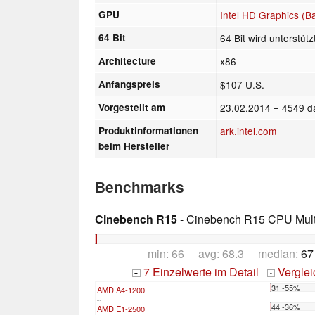
GPU
Intel HD Graphics (Ba
64 Bit
64 Bit wird unterstütz
Architecture
x86
Anfangspreis
$107 U.S.
Vorgestellt am
23.02.2014
= 4549 d
Produktinformationen
ark.intel.com
beim Hersteller
Benchmarks
Cinebench R15
- Cinebench R15 CPU Multi
min: 66 avg: 68.3 median:
67
7 Einzelwerte im Detail
Vergle
+
-
31 -55%
AMD A4-1200
...
44 -36%
AMD E1-2500