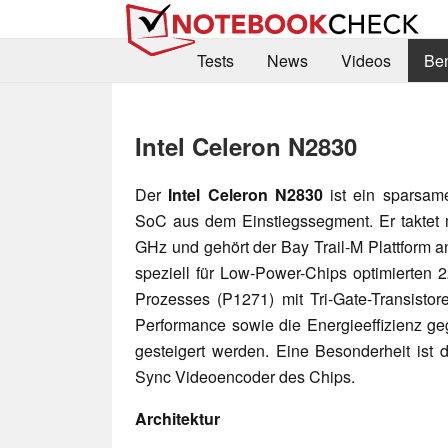
Tests
News
Videos
Be
Intel Celeron N2830
Der
I
ntel Celeron N2830
ist ein sparsam
SoC aus dem Einstiegssegment. Er taktet m
GHz und gehört der Bay Trail-M Plattform a
speziell für Low-Power-Chips optimierten 
Prozesses (P1271) mit Tri-Gate-Transistor
Performance sowie die Energieeffizienz g
gesteigert werden. Eine Besonderheit ist d
Sync Videoencoder des Chips.
Architektur