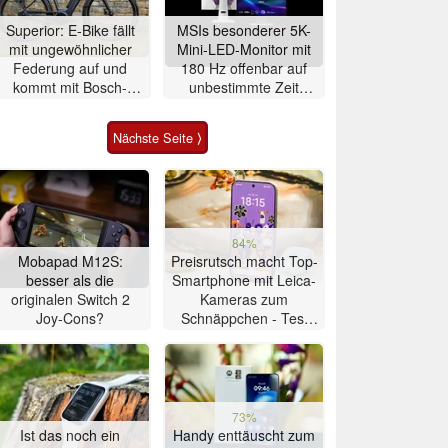
Superior: E-Bike fällt
MSIs besonderer 5K-
mit ungewöhnlicher
Mini-LED-Monitor mit
Federung auf und
180 Hz offenbar auf
kommt mit Bosch-
unbestimmte Zeit
Mittelmotor
verschoben
Nächste Seite ⟩
84%
Mobapad M12S:
Preisrutsch macht Top-
besser als die
Smartphone mit Leica-
originalen Switch 2
Kameras zum
Joy-Cons?
Schnäppchen - Test
Xiaomi 17T
73%
Ist das noch ein
Handy enttäuscht zum