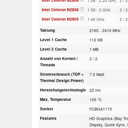
Intel Celeron N2808
1.58 - 2.25 GHz
2 / 
Intel Celeron N2806
1.58 - 2 GHz
2 / 
Intel Celeron N2805
1.46 GHz
2 / 
Taktung
2160 - 2410 MHz
Level 1 Cache
112 KB
Level 2 Cache
1 MB
Anzahl von Kernen /
2 / 2
Threads
Stromverbrauch (TDP =
7.5 Watt
Thermal Design Power)
Herstellungstechnologie
22 nm
Max. Temperatur
105 °C
Socket
FCBGA1170
Features
HD Graphics (Bay Tra
Display, Quick Sync,