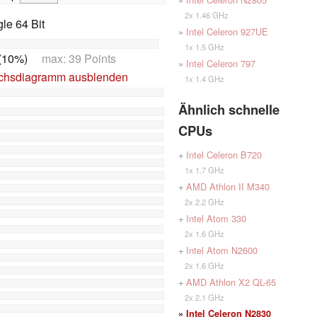
2x 1.46 GHz
le 64 Bit
»
Intel Celeron 927UE
1x 1.5 GHz
(10%)
max: 39 Points
»
Intel Celeron 797
ichsdiagramm ausblenden
1x 1.4 GHz
Ähnlich schnelle
CPUs
+
Intel Celeron B720
1x 1.7 GHz
+
AMD Athlon II M340
2x 2.2 GHz
+
Intel Atom 330
2x 1.6 GHz
+
Intel Atom N2600
2x 1.6 GHz
+
AMD Athlon X2 QL-65
2x 2.1 GHz
»
Intel Celeron N2830