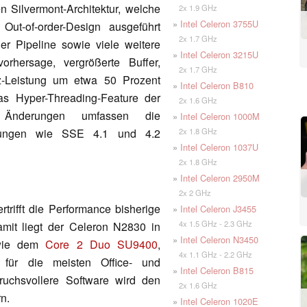
 Silvermont-Architektur, welche
2x 1.9 GHz
»
Intel Celeron 3755U
Out-of-order-Design ausgeführt
2x 1.7 GHz
r Pipeline sowie viele weitere
»
Intel Celeron 3215U
orhersage, vergrößerte Buffer,
2x 1.7 GHz
z-Leistung um etwa 50 Prozent
»
Intel Celeron B810
 das Hyper-Threading-Feature der
2x 1.6 GHz
e Änderungen umfassen die
»
Intel Celeron 1000M
2x 1.8 GHz
terungen wie SSE 4.1 und 4.2
»
Intel Celeron 1037U
2x 1.8 GHz
»
Intel Celeron 2950M
2x 2 GHz
rtrifft die Performance bisherige
»
Intel Celeron J3455
4x 1.5 GHz - 2.3 GHz
amit liegt der Celeron N2830 in
»
Intel Celeron N3450
 wie dem
Core 2 Duo SU9400
,
4x 1.1 GHz - 2.2 GHz
 für die meisten Office- und
»
Intel Celeron B815
uchsvollere Software wird den
2x 1.6 GHz
n.
»
Intel Celeron 1020E