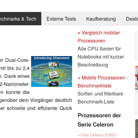
nchmarks & Tech
Externe Tests
Kaufberatung
Deal
»
Vergleich mobiler
Prozessoren
Alle CPU Serien für
Notebooks mit kurzer
er Dual-Core-
Beschreibung
it bis zu 2,4
n. Dank eines
»
Mobile Prozessoren -
22-Nanometer-
Benchmarkliste
en konnte die
Sortier- und filterbare
egenüber dem Vorgänger deutlich
Benchmark-Liste
er schnelle und effiziente Quick
Prozessoren der
Serie Celeron
»
Intel Celeron 3765U