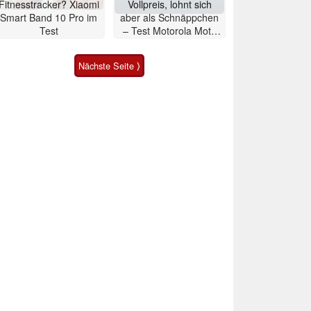
Fitnesstracker? Xiaomi
Vollpreis, lohnt sich
Smart Band 10 Pro im
aber als Schnäppchen
Test
– Test Motorola Moto
G47 Smartphone
Nächste Seite ⟩