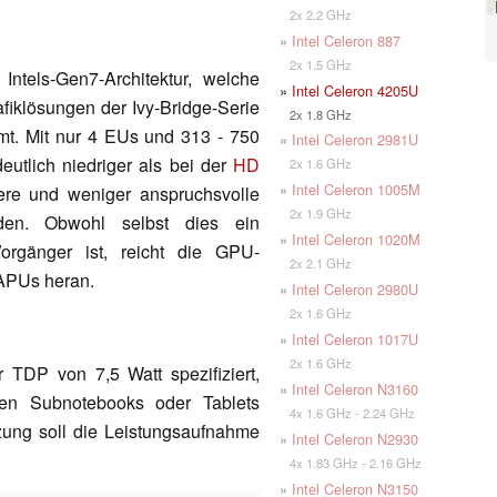
2x 2.2 GHz
»
Intel Celeron 887
2x 1.5 GHz
Intels-Gen7-Architektur, welche
»
Intel Celeron 4205U
afiklösungen der Ivy-Bridge-Serie
2x 1.8 GHz
mt. Mit nur 4 EUs und 313 - 750
»
Intel Celeron 2981U
eutlich niedriger als bei der
HD
2x 1.6 GHz
»
Intel Celeron 1005M
ere und weniger anspruchsvolle
2x 1.9 GHz
rden. Obwohl selbst dies ein
»
Intel Celeron 1020M
Vorgänger ist, reicht die GPU-
2x 2.1 GHz
APUs heran.
»
Intel Celeron 2980U
2x 1.6 GHz
»
Intel Celeron 1017U
2x 1.6 GHz
 TDP von 7,5 Watt spezifiziert,
»
Intel Celeron N3160
en Subnotebooks oder Tablets
4x 1.6 GHz - 2.24 GHz
zung soll die Leistungsaufnahme
»
Intel Celeron N2930
4x 1.83 GHz - 2.16 GHz
»
Intel Celeron N3150