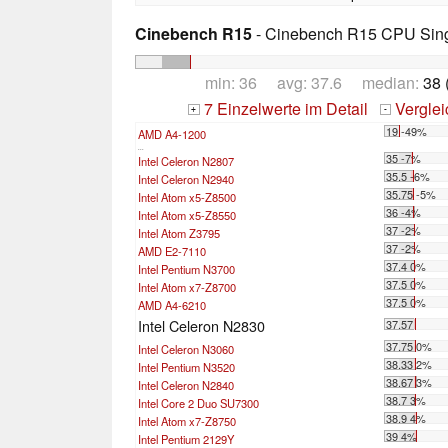
Cinebench R15
- Cinebench R15 CPU Sing
min: 36 avg: 37.6 median:
38 
7 Einzelwerte im Detail
Vergle
+
-
19 -49%
AMD A4-1200
...
35 -7%
Intel Celeron N2807
35.5 -6%
Intel Celeron N2940
35.75 -5%
Intel Atom x5-Z8500
36 -4%
Intel Atom x5-Z8550
37 -2%
Intel Atom Z3795
37 -2%
AMD E2-7110
37.4 0%
Intel Pentium N3700
37.5 0%
Intel Atom x7-Z8700
37.5 0%
AMD A4-6210
Intel Celeron N2830
37.57
37.75 0%
Intel Celeron N3060
38.33 2%
Intel Pentium N3520
38.67 3%
Intel Celeron N2840
38.7 3%
Intel Core 2 Duo SU7300
38.9 4%
Intel Atom x7-Z8750
39 4%
Intel Pentium 2129Y