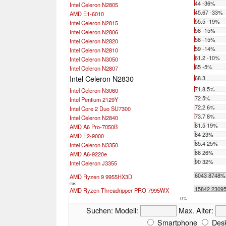
44 -36%
Intel Celeron N2805
45.67 -33%
AMD E1-6010
55.5 -19%
Intel Celeron N2815
58 -15%
Intel Celeron N2806
58 -15%
Intel Celeron N2820
59 -14%
Intel Celeron N2810
61.2 -10%
Intel Celeron N3050
65 -5%
Intel Celeron N2807
Intel Celeron N2830
68.3
71.8 5%
Intel Celeron N3060
72 5%
Intel Pentium 2129Y
72.2 6%
Intel Core 2 Duo SU7300
73.7 8%
Intel Celeron N2840
81.5 19%
AMD A6 Pro-7050B
84 23%
AMD E2-9000
85.4 25%
Intel Celeron N3350
86 26%
AMD A6-9220e
90 32%
Intel Celeron J3355
...
6043 8748%
AMD Ryzen 9 9955HX3D
max:
15842 2309
AMD Ryzen Threadripper PRO 7995WX
0%
Suchen:
Modell:
Max. Alter:
Smartphone
Desk