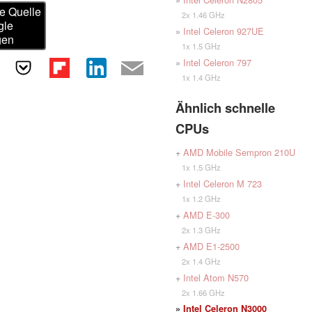
e Quelle
2x 1.46 GHz
gle
»
Intel Celeron 927UE
gen
1x 1.5 GHz
»
Intel Celeron 797
1x 1.4 GHz
Ähnlich schnelle
CPUs
+
AMD Mobile Sempron 210U
1x 1.5 GHz
+
Intel Celeron M 723
1x 1.2 GHz
+
AMD E-300
2x 1.3 GHz
+
AMD E1-2500
2x 1.4 GHz
+
Intel Atom N570
2x 1.66 GHz
»
Intel Celeron N3000