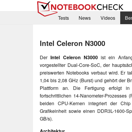
Tests
News
Videos
Be
Intel Celeron N3000
Der
I
ntel Celeron N3000
ist ein Anfan
vorgestellter Dual-Core-SoC, der hauptsäch
preiswerten Notebooks verbaut wird. Er tak
1,04 bis 2,08 GHz (Burst) und gehört der Br
Plattform an. Die Fertigung erfolgt i
fortschrittlichen 14-Nanometer-Prozesses
beiden CPU-Kernen integriert der Chip 
Grafikeinheit sowie einen DDR3L-1600-Spei
GB/s).
Architektur