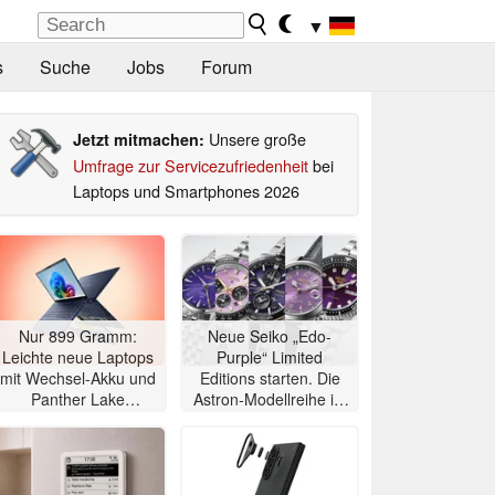
▼
s
Suche
Jobs
Forum
Unsere große
Jetzt mitmachen:
Umfrage zur Servicezufriedenheit
bei
Laptops und Smartphones 2026
Nur 899 Gramm:
Neue Seiko „Edo-
Leichte neue Laptops
Purple“ Limited
mit Wechsel-Akku und
Editions starten. Die
Panther Lake
Astron-Modellreihe ist
angekündigt
auf 2.000 Exemplare
limitiert