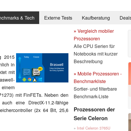
nchmarks & Tech
Externe Tests
Kaufberatung
Deal
»
Vergleich mobiler
Prozessoren
Alle CPU Serien für
Notebooks mit kurzer
g 2015
Beschreibung
lich in
tet mit
»
Mobile Prozessoren -
aswell-
Benchmarkliste
n einem
Sortier- und filterbare
 (P1273) mit FinFETs. Neben den
Benchmark-Liste
auch eine DirectX-11.2-fähige
Prozessoren der
chercontroller (2x 64 Bit, 25,6
Serie Celeron
»
Intel Celeron 3765U