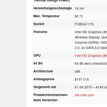
Thermal Design Power)
Herstellungstechnologie
14 nm
Max. Temperatur
90 °C
Socket
FCBGA1170
Features
Intel HD Graphics (B
Wireless Display, Qu
Channel DDR3L-1600 
2.0, 2x SATA 6.0 Gbit
GPU
Intel HD Graphics (Br
64 Bit
64 Bit wird unterstütz
Architecture
x86
Anfangspreis
$107 U.S.
Vorgestellt am
01.04.2015
= 4145 d
Produktinformationen
ark.intel.com
beim Hersteller