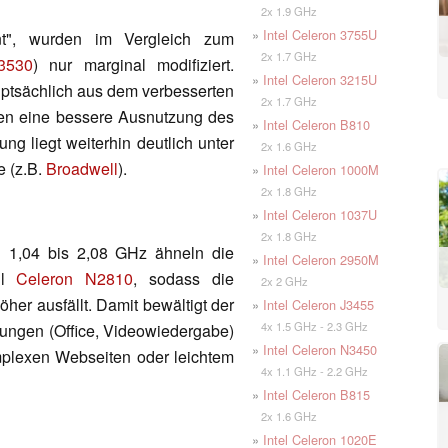
2x 1.9 GHz
»
Intel Celeron 3755U
t", wurden im Vergleich zum
2x 1.7 GHz
3530
) nur marginal modifiziert.
»
Intel Celeron 3215U
uptsächlich aus dem verbesserten
2x 1.7 GHz
onen eine bessere Ausnutzung des
»
Intel Celeron B810
ng liegt weiterhin deutlich unter
2x 1.6 GHz
e (z.B.
Broadwell
).
»
Intel Celeron 1000M
2x 1.8 GHz
»
Intel Celeron 1037U
2x 1.8 GHz
n 1,04 bis 2,08 GHz ähneln die
»
Intel Celeron 2950M
ll
Celeron N2810
, sodass die
2x 2 GHz
her ausfällt. Damit bewältigt der
»
Intel Celeron J3455
4x 1.5 GHz - 2.3 GHz
dungen (Office, Videowiedergabe)
»
Intel Celeron N3450
omplexen Webseiten oder leichtem
4x 1.1 GHz - 2.2 GHz
»
Intel Celeron B815
2x 1.6 GHz
»
Intel Celeron 1020E