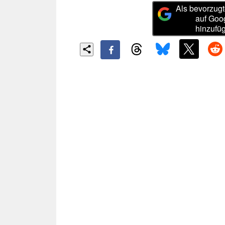
Als bevorzugt
auf Goo
hinzufü