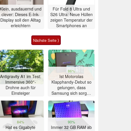
Klein, ausdauernd und
Für Fold 8 Ultra und
clever: Dieses E-Ink-
S26 Ultra: Neue Hüllen
Display soll den Alltag
zeigen Temperatur der
erleichtern
Smartphones an
Nächste Seite ⟩
86%
Antigravity A1 im Test:
Ist Motorolas
Immersive 360°-
Klapphandy-Debut so
Drohne auch für
gelungen, dass
Einsteiger
Samsung sich sorgen
muss? – Razr Fold
Smartphone im Test
84%
90%
Hat es Gigabyte
Immer 32 GB RAM ab