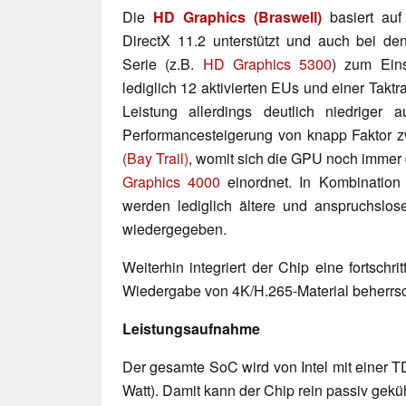
Die
HD Graphics (Braswell)
basiert auf 
DirectX 11.2 unterstützt und auch bei de
Serie (z.B.
HD Graphics 5300
) zum Eins
lediglich 12 aktivierten EUs und einer Taktr
Leistung allerdings deutlich niedriger a
Performancesteigerung von knapp Faktor 
(Bay Trail)
, womit sich die GPU noch immer d
Graphics 4000
einordnet. In Kombination
werden lediglich ältere und anspruchslos
wiedergegeben.
Weiterhin integriert der Chip eine fortschri
Wiedergabe von 4K/H.265-Material beherrsc
Leistungsaufnahme
Der gesamte SoC wird von Intel mit einer T
Watt). Damit kann der Chip rein passiv gekü