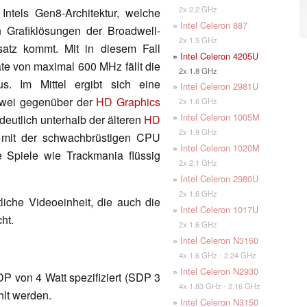
2x 2.2 GHz
Intels Gen8-Architektur, welche
»
Intel Celeron 887
n Grafiklösungen der Broadwell-
2x 1.5 GHz
atz kommt. Mit in diesem Fall
»
Intel Celeron 4205U
ate von maximal 600 MHz fällt die
2x 1.8 GHz
us. Im Mittel ergibt sich eine
»
Intel Celeron 2981U
zwei gegenüber der
HD Graphics
2x 1.6 GHz
»
Intel Celeron 1005M
eutlich unterhalb der älteren
HD
2x 1.9 GHz
 mit der schwachbrüstigen CPU
»
Intel Celeron 1020M
e Spiele wie Trackmania flüssig
2x 2.1 GHz
»
Intel Celeron 2980U
2x 1.6 GHz
ttliche Videoeinheit, die auch die
»
Intel Celeron 1017U
ht.
2x 1.6 GHz
»
Intel Celeron N3160
4x 1.6 GHz - 2.24 GHz
»
Intel Celeron N2930
DP von 4 Watt spezifiziert (SDP 3
4x 1.83 GHz - 2.16 GHz
hlt werden.
»
Intel Celeron N3150