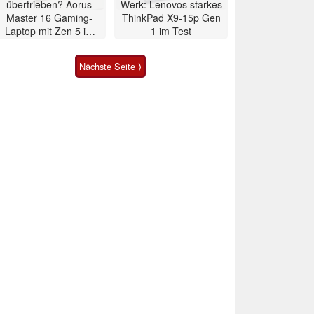
übertrieben? Aorus
Werk: Lenovos starkes
Master 16 Gaming-
ThinkPad X9-15p Gen
Laptop mit Zen 5 im
1 im Test
Test
Nächste Seite ⟩