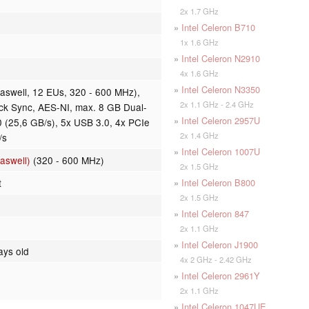
2x 1.7 GHz
»
Intel Celeron B710
1x 1.6 GHz
»
Intel Celeron N2910
4x 1.6 GHz
»
Intel Celeron N3350
raswell, 12 EUs, 320 - 600 MHz),
2x 1.1 GHz - 2.4 GHz
ick Sync, AES-NI, max. 8 GB Dual-
»
Intel Celeron 2957U
(25,6 GB/s), 5x USB 3.0, 4x PCIe
2x 1.4 GHz
/s
»
Intel Celeron 1007U
aswell)
(320 - 600 MHz)
2x 1.5 GHz
»
Intel Celeron B800
t
2x 1.5 GHz
»
Intel Celeron 847
2x 1.1 GHz
»
Intel Celeron J1900
ays old
4x 2 GHz - 2.42 GHz
»
Intel Celeron 2961Y
2x 1.1 GHz
»
Intel Celeron 1047UE