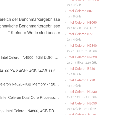
2x 1.4 GHz
»
Intel Celeron 807
1x 1.5 GHz
ereich der Benchmarkergebnisse
»
Intel Celeron N3060
chnittliche Benchmarkergebnisse
2x 1.6 GHz - 2.48 GHz
* Kleinere Werte sind besser
»
Intel Celeron 877
2x 1.4 GHz
»
Intel Celeron N2840
2x 2.16 GHz - 2.58 GHz
»
Intel Celeron N2820
HP 14-dq3000dx 14" HD Laptop, Intel Celeron N4500, 4GB DDR4 RAM, 64GB eMMC, Intel UHD Graphics, Windows 11 Home, Wi-Fi 6, Snowflake White
2x 2.17 GHz - 2.39 GHz
»
Intel Celeron B730
Dell Latitude 3190 Intel Celeron N4100 X4 2.4GHz 4GB 64GB 11.6in Windows 11 Pro, Black (Renewed)
1x 1.8 GHz
»
Intel Celeron B720
ASUS 15.6” FHD Laptop - Intel Celeron N4020-4GB Memory - 128GB Storage - Windows 11 Home in S Mode - Star Black - L510MA-TH04
1x 1.7 GHz
»
Intel Celeron N2830
HP 14" HD Laptop, Windows 11, Intel Celeron Dual-Core Processor Up to 2.60GHz, 4GB RAM, 64GB SSD, Webcam, Dale Blue (Renewed)
2x 2.16 GHz - 2.41 GHz
»
Intel Celeron N3050
2x 1.6 GHz - 2.16 GHz
Lenovo Ideapad 1 15.6" HD Laptop, Intel Celeron N4500, 4GB DDR4, 128GB eMMC, W11HS, One-Year Microsoft Office 365, Abyss Blue, 82LX00D3US
»
Intel Celeron J1850