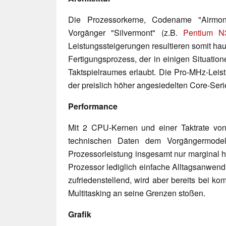
Die Prozessorkerne, Codename "Airmon
Vorgänger "Silvermont" (z.B.
Pentium N
Leistungssteigerungen resultieren somit ha
Fertigungsprozess, der in einigen Situati
Taktspielraumes erlaubt. Die Pro-MHz-Leistu
der preislich höher angesiedelten Core-Seri
Performance
Mit 2 CPU-Kernen und einer Taktrate vo
technischen Daten dem Vorgängermode
Prozessorleistung insgesamt nur marginal hö
Prozessor lediglich einfache Alltagsanwen
zufriedenstellend, wird aber bereits bei k
Multitasking an seine Grenzen stoßen.
Grafik