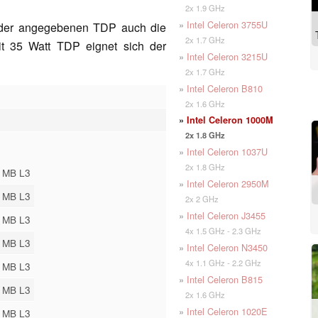
2x 1.9 GHz
»
Intel Celeron 3755U
n der angegebenen TDP auch die
2x 1.7 GHz
Mit 35 Watt TDP eignet sich der
»
Intel Celeron 3215U
2x 1.7 GHz
»
Intel Celeron B810
2x 1.6 GHz
»
Intel Celeron 1000M
2x 1.8 GHz
»
Intel Celeron 1037U
2x 1.8 GHz
 MB L3
»
Intel Celeron 2950M
 MB L3
2x 2 GHz
»
Intel Celeron J3455
 MB L3
4x 1.5 GHz - 2.3 GHz
 MB L3
»
Intel Celeron N3450
4x 1.1 GHz - 2.2 GHz
 MB L3
»
Intel Celeron B815
 MB L3
2x 1.6 GHz
»
Intel Celeron 1020E
 MB L3