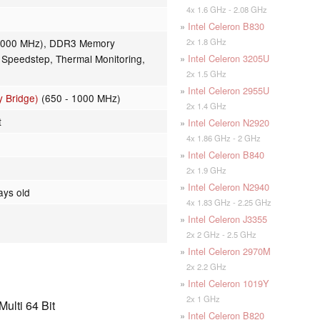
4x 1.6 GHz - 2.08 GHz
»
Intel Celeron B830
2x 1.8 GHz
 1000 MHz), DDR3 Memory
»
Intel Celeron 3205U
 Speedstep, Thermal Monitoring,
2x 1.5 GHz
»
Intel Celeron 2955U
y Bridge)
(650 - 1000 MHz)
2x 1.4 GHz
t
»
Intel Celeron N2920
4x 1.86 GHz - 2 GHz
»
Intel Celeron B840
2x 1.9 GHz
»
Intel Celeron N2940
ays old
4x 1.83 GHz - 2.25 GHz
»
Intel Celeron J3355
2x 2 GHz - 2.5 GHz
»
Intel Celeron 2970M
2x 2.2 GHz
»
Intel Celeron 1019Y
2x 1 GHz
ulti 64 Bit
»
Intel Celeron B820