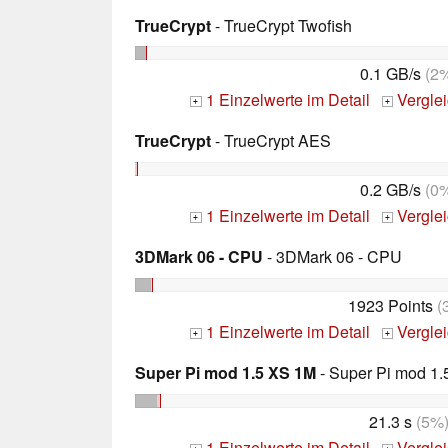
TrueCrypt
- TrueCrypt Twofish
0.1 GB/s
(2
1 Einzelwerte im Detail
Vergle
+
+
TrueCrypt
- TrueCrypt AES
0.2 GB/s
(0
1 Einzelwerte im Detail
Vergle
+
+
3DMark 06 - CPU
- 3DMark 06 - CPU
1923 Points
(
1 Einzelwerte im Detail
Vergle
+
+
Super Pi mod 1.5 XS 1M
- Super Pi mod 1.
21.3 s
(5%
1 Einzelwerte im Detail
Vergle