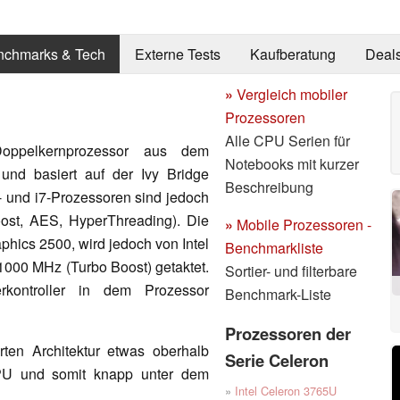
nchmarks & Tech
Externe Tests
Kaufberatung
Deal
»
Vergleich mobiler
Prozessoren
Alle CPU Serien für
ppelkernprozessor aus dem
Notebooks mit kurzer
und basiert auf der Ivy Bridge
Beschreibung
5- und i7-Prozessoren sind jedoch
oost, AES, HyperThreading). Die
»
Mobile Prozessoren -
aphics 2500, wird jedoch von Intel
Benchmarkliste
1000 MHz (Turbo Boost) getaktet.
Sortier- und filterbare
kontroller in dem Prozessor
Benchmark-Liste
Prozessoren der
ten Architektur etwas oberhalb
Serie Celeron
CPU und somit knapp unter dem
»
Intel Celeron 3765U