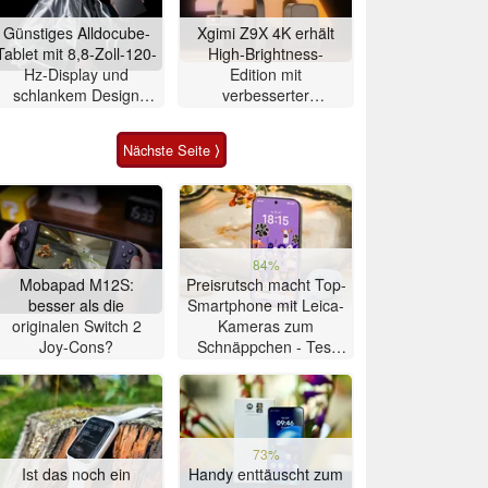
Günstiges Alldocube-
Xgimi Z9X 4K erhält
Tablet mit 8,8-Zoll-120-
High-Brightness-
Hz-Display und
Edition mit
schlankem Design
verbesserter
vorgestellt
Ausstattung
Nächste Seite ⟩
84%
Mobapad M12S:
Preisrutsch macht Top-
besser als die
Smartphone mit Leica-
originalen Switch 2
Kameras zum
Joy-Cons?
Schnäppchen - Test
Xiaomi 17T
73%
Ist das noch ein
Handy enttäuscht zum