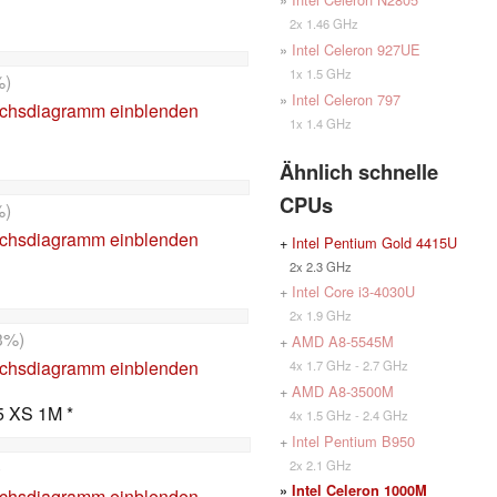
2x 1.46 GHz
»
Intel Celeron 927UE
1x 1.5 GHz
%)
»
Intel Celeron 797
ichsdiagramm einblenden
1x 1.4 GHz
Ähnlich schnelle
CPUs
%)
ichsdiagramm einblenden
+
Intel Pentium Gold 4415U
2x 2.3 GHz
+
Intel Core i3-4030U
2x 1.9 GHz
3%)
+
AMD A8-5545M
ichsdiagramm einblenden
4x 1.7 GHz - 2.7 GHz
+
AMD A8-3500M
5 XS 1M *
4x 1.5 GHz - 2.4 GHz
+
Intel Pentium B950
)
2x 2.1 GHz
»
Intel Celeron 1000M
ichsdiagramm einblenden