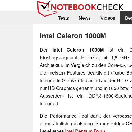
Tests
News
Videos
Be
Intel Celeron 1000M
Der
Intel Celeron 1000M
ist ein Do
Einstiegssegment. Er taktet mit 1,8 GHz 
Architektur. Im Vergleich zu den Core-i3-, i
die meisten Features deaktiviert (Turbo B
integrierte Grafikkarte basiert auf der HD Gr
nur HD Graphics genannt und mit 650 bzw. 
Ausserdem ist ein DDR3-1600-Speicher
integriert.
Die Performance liegt dank der verbesser
einer ähnlich getakteten Sandy-Bridge-
Level eines
Intel Pentium B940
.