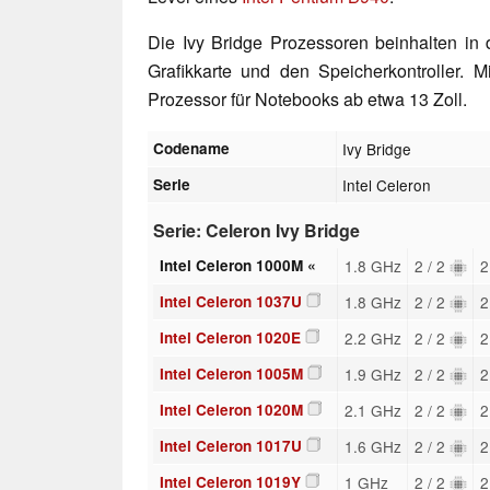
Die Ivy Bridge Prozessoren beinhalten i
Grafikkarte und den Speicherkontroller. 
Prozessor für Notebooks ab etwa 13 Zoll.
Codename
Ivy Bridge
Serie
Intel Celeron
Serie: Celeron Ivy Bridge
Intel Celeron 1000M «
1.8 GHz
2 / 2
2
Intel Celeron 1037U
1.8 GHz
2 / 2
2
Intel Celeron 1020E
2.2 GHz
2 / 2
2
Intel Celeron 1005M
1.9 GHz
2 / 2
2
Intel Celeron 1020M
2.1 GHz
2 / 2
2
Intel Celeron 1017U
1.6 GHz
2 / 2
2
Intel Celeron 1019Y
1 GHz
2 / 2
2