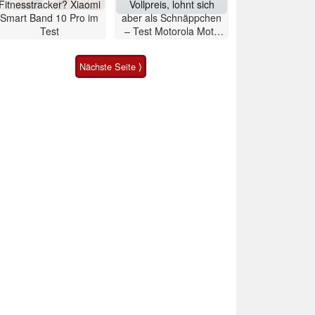
Fitnesstracker? Xiaomi
Vollpreis, lohnt sich
Smart Band 10 Pro im
aber als Schnäppchen
Test
– Test Motorola Moto
G47 Smartphone
Nächste Seite ⟩