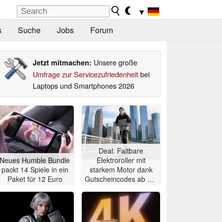
▼
s
Suche
Jobs
Forum
Unsere große
Jetzt mitmachen:
Umfrage zur Servicezufriedenheit
bei
Laptops und Smartphones 2026
Deal: Faltbare
Neues Humble Bundle
Elektroroller mit
packt 14 Spiele in ein
starkem Motor dank
Paket für 12 Euro
Gutscheincodes ab nur
284 Euro