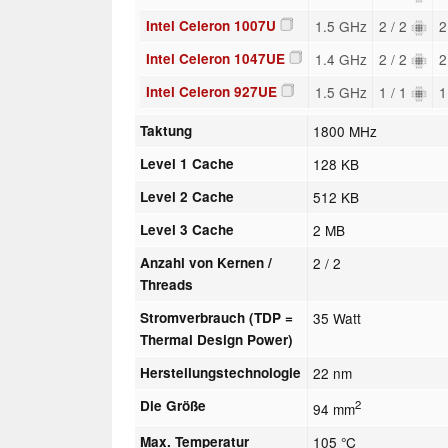
Intel Celeron 1007U
1.5 GHz
2 / 2
2
Intel Celeron 1047UE
1.4 GHz
2 / 2
2
Intel Celeron 927UE
1.5 GHz
1 / 1
1
Taktung
1800 MHz
Level 1 Cache
128 KB
Level 2 Cache
512 KB
Level 3 Cache
2 MB
Anzahl von Kernen /
2 / 2
Threads
Stromverbrauch (TDP =
35 Watt
Thermal Design Power)
Herstellungstechnologie
22 nm
Die Größe
2
94 mm
Max. Temperatur
105 °C