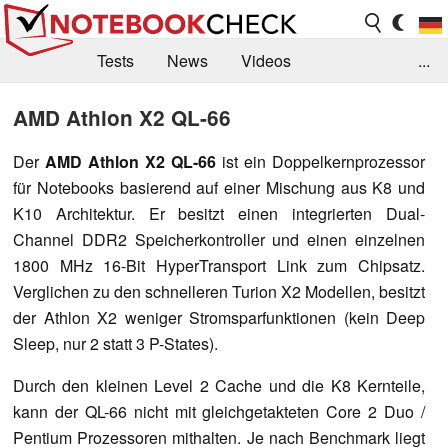
Tests
News
Videos
...
Benchmarks & Tech
Externe Tests
AMD Athlon X2 QL-66
Kaufberatung
Deals
Suche
Jobs
Der
AMD Athlon X2 QL-66
ist ein Doppelkernprozessor
für Notebooks basierend auf einer Mischung aus K8 und
Forum
K10 Architektur. Er besitzt einen integrierten Dual-
Channel DDR2 Speicherkontroller und einen einzelnen
1800 MHz 16-Bit HyperTransport Link zum Chipsatz.
Verglichen zu den schnelleren Turion X2 Modellen, besitzt
der Athlon X2 weniger Stromsparfunktionen (kein Deep
Sleep, nur 2 statt 3 P-States).
Durch den kleinen Level 2 Cache und die K8 Kernteile,
kann der QL-66 nicht mit gleichgetakteten Core 2 Duo /
Pentium Prozessoren mithalten. Je nach Benchmark liegt