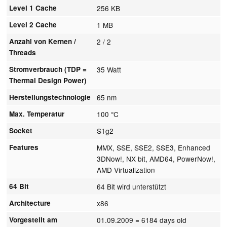
Level 1 Cache
256 KB
Level 2 Cache
1 MB
Anzahl von Kernen /
2 / 2
Threads
Stromverbrauch (TDP =
35 Watt
Thermal Design Power)
Herstellungstechnologie
65 nm
Max. Temperatur
100 °C
Socket
S1g2
Features
MMX, SSE, SSE2, SSE3, Enhanced
3DNow!, NX bit, AMD64, PowerNow!,
AMD Virtualization
64 Bit
64 Bit wird unterstützt
Architecture
x86
Vorgestellt am
01.09.2009
= 6184 days old