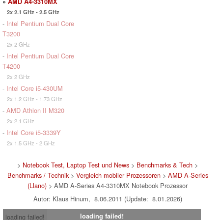
»
AMD A4-3310MX
2x 2.1 GHz - 2.5 GHz
-
Intel Pentium Dual Core
T3200
2x 2 GHz
-
Intel Pentium Dual Core
T4200
2x 2 GHz
-
Intel Core i5-430UM
2x 1.2 GHz - 1.73 GHz
-
AMD Athlon II M320
2x 2.1 GHz
-
Intel Core i5-3339Y
2x 1.5 GHz - 2 GHz
>
Notebook Test, Laptop Test und News
>
Benchmarks & Tech
>
Benchmarks / Technik
>
Vergleich mobiler Prozessoren
>
AMD A-Series
(Llano)
> AMD A-Series A4-3310MX Notebook Prozessor
Autor: Klaus Hinum, 8.06.2011 (Update: 8.01.2026)
loading failed!
loading failed!