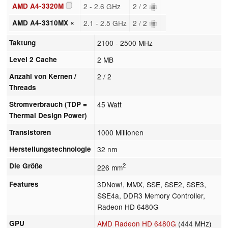
AMD A4-3320M
2 - 2.6 GHz
2 / 2
AMD A4-3310MX «
2.1 - 2.5 GHz
2 / 2
Taktung
2100 - 2500 MHz
Level 2 Cache
2 MB
Anzahl von Kernen /
2 / 2
Threads
Stromverbrauch (TDP =
45 Watt
Thermal Design Power)
Transistoren
1000 Millionen
Herstellungstechnologie
32 nm
Die Größe
2
226 mm
Features
3DNow!, MMX, SSE, SSE2, SSE3,
SSE4a, DDR3 Memory Controller,
Radeon HD 6480G
GPU
AMD Radeon HD 6480G
(444 MHz)