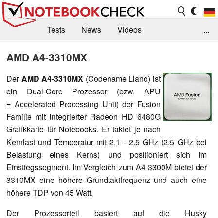
Tests
News
Videos
...
Benchmarks & Tech
Externe Tests
AMD A4-3310MX
Kaufberatung
Deals
Suche
Jobs
Der
AMD A4-3310MX
(Codename Llano) ist
ein Dual-Core Prozessor (bzw. APU
Forum
= Accelerated Processing Unit) der Fusion
Familie mit integrierter Radeon HD 6480G
Grafikkarte für Notebooks. Er taktet je nach
Kernlast und Temperatur mit 2.1 - 2.5 GHz (2.5 GHz bei
Belastung eines Kerns) und positioniert sich im
Einstiegssegment. Im Vergleich zum A4-3300M bietet der
3310MX eine höhere Grundtaktfrequenz und auch eine
höhere TDP von 45 Watt.
Der Prozessorteil basiert auf die Husky