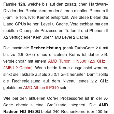
Familie
12h,
welche bis auf den zusätzlichen Hardware-
Divider den Rechenkernen der älteren mobilen Phenom II
(Familie 10h, K10 Kerne) entspricht. Wie diese bieten die
Llano CPUs keinen Level 3 Cache. Vergleichbar mit den
mobilen Champlain Prozessoren Turion II und Phenom II
X2 verfügt jeder Kern über 1 MB Level 2 Cache.
Die maximale
Rechenleistung
(dank TurboCore 2.0 mit
bis zu 2.5 GHz) eines einzelnen Kerns ist daher z.B.
vergleichbar mit einem
AMD Turion II N530 (2.5 GHz
2MB L2 Cache)
. Wenn beide Kerne ausgelastet werden,
sinkt die Taktrate auf bis zu 2.1 GHz herunter. Damit sollte
die Rechenleistung auf dem Niveau eines 2.2 GHz
getakteten
AMD Athlon II P340
sein.
Wie bei den aktuellen Core-i Prozessoren ist in der A-
Serie ebenfalls eine Grafikkarte integriert. Die
AMD
Radeon HD 6480G
bietet 240 Rechenkerne (der 400 im