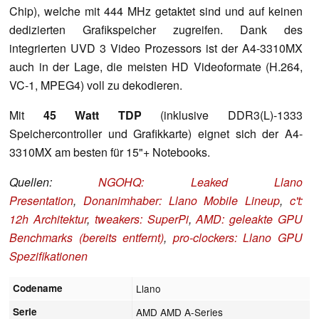
Chip), welche mit 444 MHz getaktet sind und auf keinen
dedizierten Grafikspeicher zugreifen. Dank des
integrierten UVD 3 Video Prozessors ist der A4-3310MX
auch in der Lage, die meisten HD Videoformate (H.264,
VC-1, MPEG4) voll zu dekodieren.
Mit
45 Watt TDP
(inklusive DDR3(L)-1333
Speichercontroller und Grafikkarte) eignet sich der A4-
3310MX am besten für 15"+ Notebooks.
Quellen:
NGOHQ: Leaked Llano
Presentation
,
Donanimhaber: Llano Mobile Lineup
,
c't:
12h Architektur
,
tweakers: SuperPi
,
AMD: geleakte GPU
Benchmarks (bereits entfernt)
,
pro-clockers: Llano GPU
Spezifikationen
Codename
Llano
Serie
AMD AMD A-Series