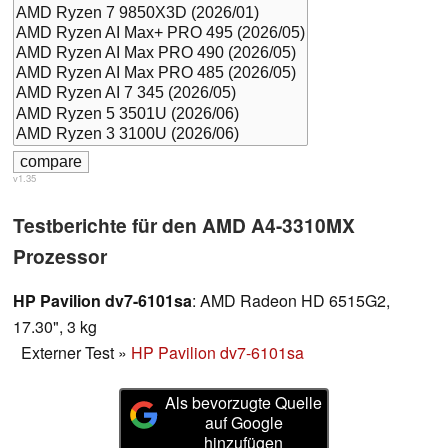
v1.35
Testberichte für den AMD A4-3310MX
Prozessor
HP Pavilion dv7-6101sa
: AMD Radeon HD 6515G2,
17.30", 3 kg
Externer Test
»
HP Pavilion dv7-6101sa
Als bevorzugte Quelle
auf Google
hinzufügen