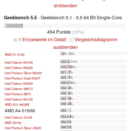
einblenden
Geekbench 5.5
- Geekbench 5.1 - 5.5 64 Bit Single-Core
454 Punkte
(15%)
1 Einzelwerte im Detail
Vergleichsdiagramm
+
-
ausblenden
125 -72%
AMD E1-2100
...
403.3 -11%
Intel Celeron N4100
418.7 -8%
Intel Celeron N4020
421 -7%
Intel Pentium Silver N5000
423 -7%
Intel Pentium Gold 4425Y
433.5 -5%
Intel Celeron N4000
434 -4%
Intel Celeron 3867U
435 -4%
Intel Pentium B970
442 -3%
Intel Celeron N4120
446 -2%
AMD A10-4600M
AMD A4-5150M
454
454.2 0%
Intel Celeron J4125
464 2%
AMD 3015e
466 3%
Intel Pentium Silver J5005