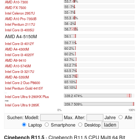
53.7 -9%
AMD A10-7300
55 -7%
AMD FX-7500
55 -7%
Intel Celeron 2957U
55.3 -6%
AMD A10 Pro-7350B
58 -2%
Intel Pentium 2117U
58.7 -1%
Intel Core i3-4005U
AMD A4-5150M
59.1
59.7 1%
Intel Core i3-4012Y
60 2%
AMD A4-4300M
60 2%
Intel Core i3-4020Y
63 7%
AMD A9-9410
63.2 7%
AMD A10-5745M
63.5 7%
Intel Core i3-3217U
63.5 7%
AMD A6-5350M
65 10%
Intel Core 2 Duo P8600
65 10%
Intel Pentium Gold 4415Y
...
339.2 474%
Intel Core Ultra 9 290HX Plus
max:
359.7 509%
Intel Core Ultra 9 285K
0%
100%
Suchen:
Modell:
Max. Alter:
Jahre
Alle
Laptop
Smartphone
Desktop
Cinebench R11.5
- Cinebench R11.5 CPU Multi 64 Bit