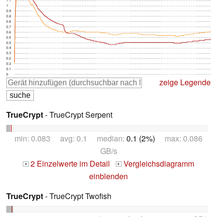
1.1
1
0.9
0.8
0.8
0.7
0.6
0.5
0.5
0.4
0.3
0.2
0.2
0.1
0
zeige Legende
TrueCrypt
- TrueCrypt Serpent
min: 0.083 avg: 0.1 median:
0.1 (2%)
max: 0.086
GB/s
2 Einzelwerte im Detail
Vergleichsdiagramm
+
+
einblenden
TrueCrypt
- TrueCrypt Twofish