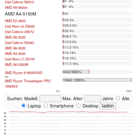
97 -4%
Intel Celeron N2910
97 -4%
AMD A9-9420e
AMD A4-5150M
101
103 2%
AMD E2-3800
103.3 2%
Intel Atom x5-Z8500
105 4%
Intel Celeron 2957U
108.5 7%
AMD A6-9225
110.5 9%
Intel Celeron N2940
111.5 10%
AMD A6-9220
114 13%
AMD A4-5000
116 15%
Intel Atom x7-Z8700
117.5 16%
AMD A6-5350M
...
6043 5883%
AMD Ryzen 9 9955HX3D
max:
15842 15585%
AMD Ryzen Threadripper PRO
7995WX
0%
100%
Suchen:
Modell:
Max. Alter:
Jahre
Alle
Laptop
Smartphone
Desktop
95
90
85
80
75
70
65