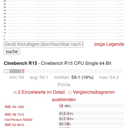
60
55
50
45
40
35
30
25
20
15
10
5
0
zeige Legende
Cinebench R15
- Cinebench R15 CPU Single 64 Bit
min: 54 avg: 59.1 median:
59.1 (16%)
max: 64.2
Points
2 Einzelwerte im Detail
Vergleichsdiagramm
+
-
ausblenden
19 -68%
AMD A4-1200
...
51.5 -13%
AMD A8-7410
51.7 -13%
Intel Pentium N4200
53 -10%
AMD E2-9010