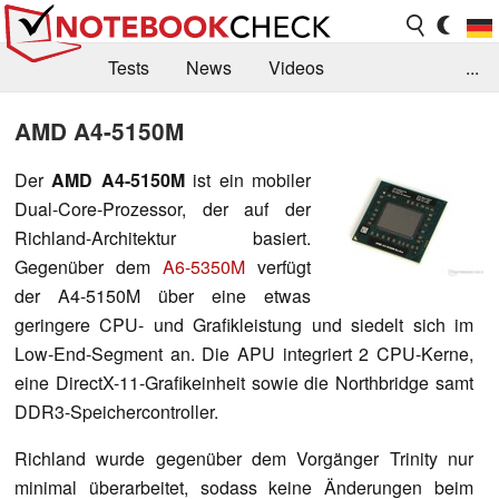
Tests
News
Videos
...
Benchmarks & Tech
Externe Tests
AMD A4-5150M
Kaufberatung
Deals
Suche
Jobs
Der
AMD A4-5150M
ist ein mobiler
Dual-Core-Prozessor, der auf der
Forum
Richland-Architektur basiert.
Gegenüber dem
A6-5350M
verfügt
der A4-5150M über eine etwas
geringere CPU- und Grafikleistung und siedelt sich im
Low-End-Segment an. Die APU integriert 2 CPU-Kerne,
eine DirectX-11-Grafikeinheit sowie die Northbridge samt
DDR3-Speichercontroller.
Richland wurde gegenüber dem Vorgänger Trinity nur
minimal überarbeitet, sodass keine Änderungen beim