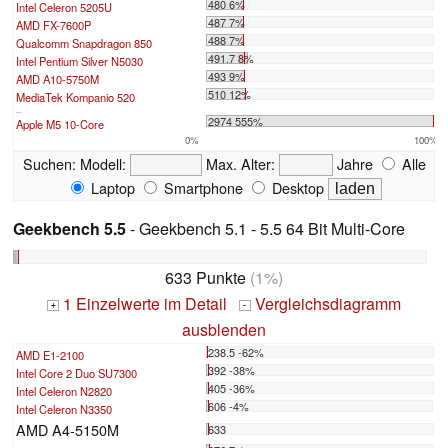
480 6%
Intel Celeron 5205U
487 7%
AMD FX-7600P
488 7%
Qualcomm Snapdragon 850
491.7 8%
Intel Pentium Silver N5030
493 9%
AMD A10-5750M
510 12%
MediaTek Kompanio 520
...
2974 555%
Apple M5 10-Core
0%
100%
Suchen:
Modell:
Max. Alter:
Jahre
Alle
Laptop
Smartphone
Desktop
Geekbench 5.5
- Geekbench 5.1 - 5.5 64 Bit Multi-Core
633 Punkte
(1%)
1 Einzelwerte im Detail
Vergleichsdiagramm
+
-
ausblenden
238.5 -62%
AMD E1-2100
392 -38%
Intel Core 2 Duo SU7300
405 -36%
Intel Celeron N2820
606 -4%
Intel Celeron N3350
AMD A4-5150M
633