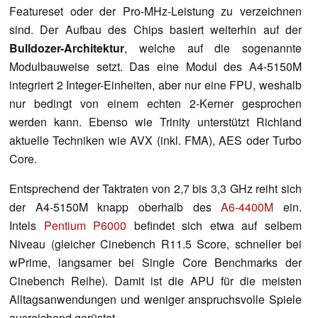
Featureset oder der Pro-MHz-Leistung zu verzeichnen
sind. Der Aufbau des Chips basiert weiterhin auf der
Bulldozer-Architektur
, welche auf die sogenannte
Modulbauweise setzt. Das eine Modul des A4-5150M
integriert 2 Integer-Einheiten, aber nur eine FPU, weshalb
nur bedingt von einem echten 2-Kerner gesprochen
werden kann. Ebenso wie Trinity unterstützt Richland
aktuelle Techniken wie AVX (inkl. FMA), AES oder Turbo
Core.
Entsprechend der Taktraten von 2,7 bis 3,3 GHz reiht sich
der A4-5150M knapp oberhalb des
A6-4400M
ein.
Intels
Pentium P6000
befindet sich etwa auf selbem
Niveau (gleicher Cinebench R11.5 Score, schneller bei
wPrime, langsamer bei Single Core Benchmarks der
Cinebench Reihe). Damit ist die APU für die meisten
Alltagsanwendungen und weniger anspruchsvolle Spiele
ausreichend gerüstet.