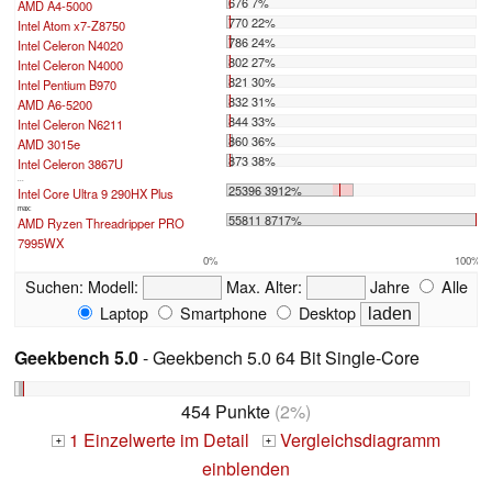
676 7%
AMD A4-5000
770 22%
Intel Atom x7-Z8750
786 24%
Intel Celeron N4020
802 27%
Intel Celeron N4000
821 30%
Intel Pentium B970
832 31%
AMD A6-5200
844 33%
Intel Celeron N6211
860 36%
AMD 3015e
873 38%
Intel Celeron 3867U
...
25396 3912%
Intel Core Ultra 9 290HX Plus
max:
55811 8717%
AMD Ryzen Threadripper PRO
7995WX
0%
100%
Suchen:
Modell:
Max. Alter:
Jahre
Alle
Laptop
Smartphone
Desktop
Geekbench 5.0
- Geekbench 5.0 64 Bit Single-Core
454 Punkte
(2%)
1 Einzelwerte im Detail
Vergleichsdiagramm
+
+
einblenden