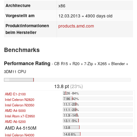
Architecture
x86
Vorgestellt am
12.03.2013
= 4900 days old
Produktinformationen
products.amd.com
beim Hersteller
Benchmarks
Performance Rating
- CB R15 + R20 + 7-Zip + X265 + Blender +
3DM11 CPU
13.8 pt
(23%)
2.26 -84%
AMD E1-2100
7.96 -42%
Intel Celeron N2820
11.1 -20%
Intel Celeron N3350
11.1 -20%
AMD A4-5000
11.9 -14%
Intel Atom x7-E3950
13.1 -5%
AMD A6-5200
AMD A4-5150M
13.8
14.6 6%
Intel Celeron N4000