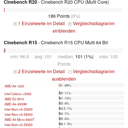
Cinebench R20
- Cinebench R20 CPU (Multi Core)
186 Points
(0%)
1 Einzelwerte im Detail
Vergleichsdiagramm
+
+
einblenden
Cinebench R15
- Cinebench R15 CPU Multi 64 Bit
min: 96.9 avg: 101 median:
101 (1%)
max: 105
Points
2 Einzelwerte im Detail
Vergleichsdiagramm
+
-
ausblenden
31 -69%
AMD A4-1200
...
90 -11%
Intel Celeron J3355
91 -10%
AMD E2-9010
93 -8%
AMD A4-4300M
93.5 -7%
Intel Atom x5-Z8300
94 -7%
Intel Atom x5-E8000
95 -6%
AMD A4 Micro-6400T
96.1 -5%
Intel Atom x5-Z8350