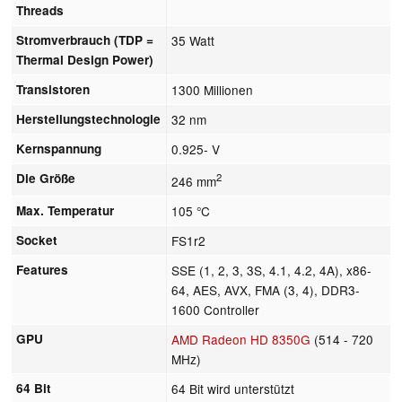
Threads
Stromverbrauch (TDP =
35 Watt
Thermal Design Power)
Transistoren
1300 Millionen
Herstellungstechnologie
32 nm
Kernspannung
0.925- V
Die Größe
2
246 mm
Max. Temperatur
105 °C
Socket
FS1r2
Features
SSE (1, 2, 3, 3S, 4.1, 4.2, 4A), x86-
64, AES, AVX, FMA (3, 4), DDR3-
1600 Controller
GPU
AMD Radeon HD 8350G
(514 - 720
MHz)
64 Bit
64 Bit wird unterstützt