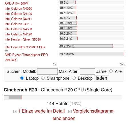
15 9%
AMD A10-4600M
15.4 12%
Intel Celeron N4020
15.5 12%
Intel Celeron N4100
16 16%
Intel Celeron N6211
16.3 18%
Intel Celeron J4115
16.4 19%
Intel Celeron N4500
16.5 20%
Intel Celeron N4120
16.7 21%
Intel Pentium Silver N5030
...
49.2 257%
Intel Core Ultra 9 290HX Plus
max:
59.5 331%
AMD Ryzen Threadripper PRO
7995WX
0%
100%
Suchen:
Modell:
Max. Alter:
Jahre
Alle
Laptop
Smartphone
Desktop
Cinebench R20
- Cinebench R20 CPU (Single Core)
144 Points
(16%)
1 Einzelwerte im Detail
Vergleichsdiagramm
+
+
einblenden