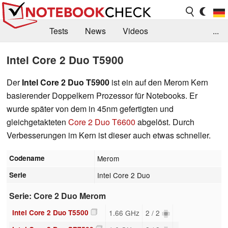
Tests
News
Videos
...
Benchmarks & Tech
Externe Tests
Intel Core 2 Duo T5900
Kaufberatung
Deals
Suche
Jobs
Der
Intel Core 2 Duo T5900
ist ein auf den Merom Kern
basierender Doppelkern Prozessor für Notebooks. Er
Forum
wurde später von dem in 45nm gefertigten und
gleichgetakteten
Core 2 Duo T6600
abgelöst. Durch
Verbesserungen im Kern ist dieser auch etwas schneller.
Codename
Merom
Serie
Intel Core 2 Duo
Serie: Core 2 Duo Merom
Intel Core 2 Duo T5500
1.66 GHz
2 / 2