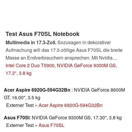
Test Asus F70SL Notebook
Multimedia in 17.3-Zoll.
Sozusagen in dekorativer
Aufmachung will das 17.3-zöllige Asus F70SL die breite
Masse an Endverbrauchern ansprechen. Mit Nvidia
Geforce 9300M GS Grafikkarte positioniert es sich
Intel Core 2 Duo T5900, NVIDIA GeForce 9300M GS,
abgesehen davon im Einsteiger-Multimediabereich, und
17.3", 3.8 kg
versucht mit seinen Multimediafeatures und einer hohen
Bildschirmauflösung zu punkten. Lesen sie hier, wie sehr
Acer Aspire 6920G-594G32Bn
: NVIDIA GeForce 8600M
das Notebook unseren Testkriterien entspricht.
GT, 16.00", 3.5 kg
Externer Test
»
Acer Aspire 6920G-594G32Bn
Asus F70Sl
: NVIDIA GeForce 9300M GS, 17.30", 3.8 kg
Externer Test
»
Asus F70SL