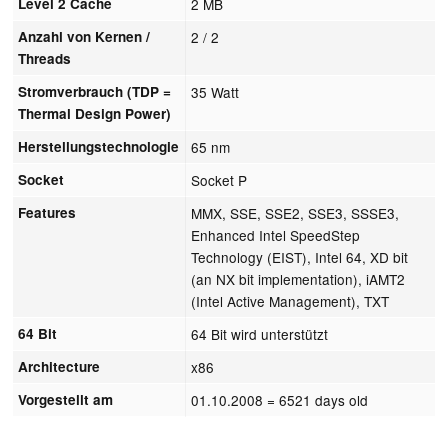
Level 2 Cache
2 MB
Anzahl von Kernen /
2 / 2
Threads
Stromverbrauch (TDP =
35 Watt
Thermal Design Power)
Herstellungstechnologie
65 nm
Socket
Socket P
Features
MMX, SSE, SSE2, SSE3, SSSE3,
Enhanced Intel SpeedStep
Technology (EIST), Intel 64, XD bit
(an NX bit implementation), iAMT2
(Intel Active Management), TXT
64 Bit
64 Bit wird unterstützt
Architecture
x86
Vorgestellt am
01.10.2008
= 6521 days old