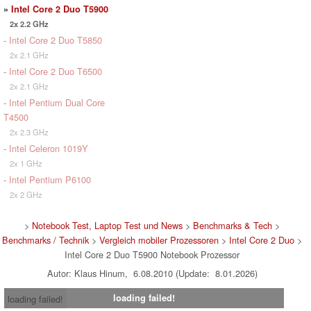
»
Intel Core 2 Duo T5900
2x 2.2 GHz
-
Intel Core 2 Duo T5850
2x 2.1 GHz
-
Intel Core 2 Duo T6500
2x 2.1 GHz
-
Intel Pentium Dual Core
T4500
2x 2.3 GHz
-
Intel Celeron 1019Y
2x 1 GHz
-
Intel Pentium P6100
2x 2 GHz
>
Notebook Test, Laptop Test und News
>
Benchmarks & Tech
>
Benchmarks / Technik
>
Vergleich mobiler Prozessoren
>
Intel Core 2 Duo
>
Intel Core 2 Duo T5900 Notebook Prozessor
Autor: Klaus Hinum, 6.08.2010 (Update: 8.01.2026)
loading failed!
loading failed!