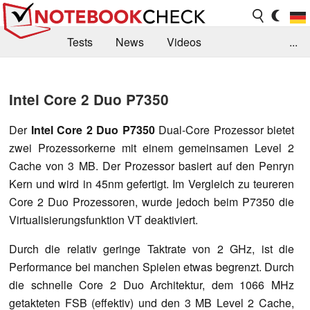
Tests
News
Videos
...
Benchmarks & Tech
Externe Tests
Intel Core 2 Duo P7350
Kaufberatung
Deals
Suche
Jobs
Der
Intel Core 2 Duo P7350
Dual-Core Prozessor bietet
Forum
zwei Prozessorkerne mit einem gemeinsamen Level 2
Cache von 3 MB. Der Prozessor basiert auf den Penryn
Kern und wird in 45nm gefertigt. Im Vergleich zu teureren
Core 2 Duo Prozessoren, wurde jedoch beim P7350 die
Virtualisierungsfunktion VT deaktiviert.
Durch die relativ geringe Taktrate von 2 GHz, ist die
Performance bei manchen Spielen etwas begrenzt. Durch
die schnelle Core 2 Duo Architektur, dem 1066 MHz
getakteten FSB (effektiv) und den 3 MB Level 2 Cache,