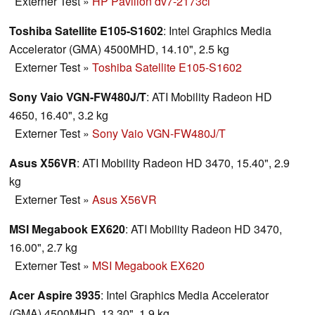
Externer Test
»
HP Pavilion dv7-2173cl
Toshiba Satellite E105-S1602
: Intel Graphics Media
Accelerator (GMA) 4500MHD, 14.10", 2.5 kg
Externer Test
»
Toshiba Satellite E105-S1602
Sony Vaio VGN-FW480J/T
: ATI Mobility Radeon HD
4650, 16.40", 3.2 kg
Externer Test
»
Sony Vaio VGN-FW480J/T
Asus X56VR
: ATI Mobility Radeon HD 3470, 15.40", 2.9
kg
Externer Test
»
Asus X56VR
MSI Megabook EX620
: ATI Mobility Radeon HD 3470,
16.00", 2.7 kg
Externer Test
»
MSI Megabook EX620
Acer Aspire 3935
: Intel Graphics Media Accelerator
(GMA) 4500MHD, 13.30", 1.9 kg