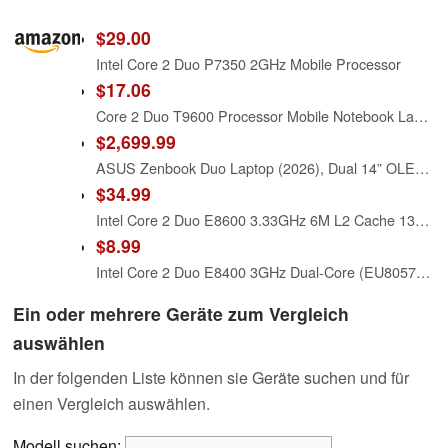
$29.00
Intel Core 2 Duo P7350 2GHz Mobile Processor
$17.06
Core 2 Duo T9600 Processor Mobile Notebook Laptop CPU Slg9F Slb47 Socket Pga478 Dual-Core 35W 2.8Ghz 6Mb Cache
$2,699.99
ASUS Zenbook Duo Laptop (2026), Dual 14” OLED 3K 144Hz Touch Display, Intel Core Ultra X9 388H, Intel Arc Graphics, 32GB RAM, 1TB SSD, Sleeve and Stylus Included, WiFi 7, Windows 11, Moher Gray
$34.99
Intel Core 2 Duo E8600 3.33GHz 6M L2 Cache 1333MHz LGA775 Desktop Processor
$8.99
Intel Core 2 Duo E8400 3GHz Dual-Core (EU80570PJ0806M) Processor Only
Ein oder mehrere Geräte zum Vergleich
auswählen
In der folgenden Liste können sie Geräte suchen und für
einen Vergleich auswählen.
Modell suchen: