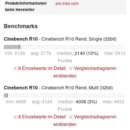
Produktinformationen
ark.intel.com
beim Hersteller
Benchmarks
Cinebench R10
- Cinebench R10 Rend. Single (32bit)
min: 2128 avg: 2179 median:
2140 (13%)
max: 2413
Punkte
8 Einzelwerte im Detail
Vergleichsdiagramm
+
+
einblenden
Cinebench R10
- Cinebench R10 Rend. Multi (32bit)
min: 4009 avg: 4124 median:
4036 (3%)
max: 4633
Punkte
8 Einzelwerte im Detail
Vergleichsdiagramm
+
+
einblenden