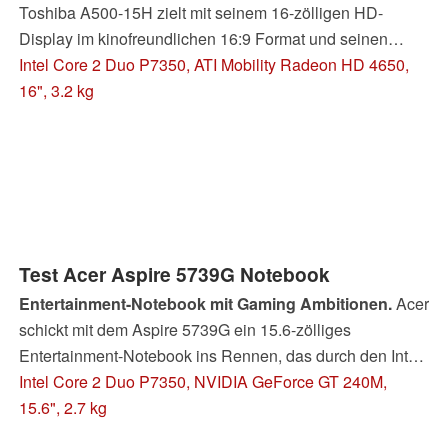
Toshiba A500-15H zielt mit seinem 16-zölligen HD-
Display im kinofreundlichen 16:9 Format und seinen
überdimensionalen Harman/Kardon Lautsprechern
Intel Core 2 Duo P7350, ATI Mobility Radeon HD 4650,
vornehmlich auf Filmenthusiasten ab. Doch aufgrund der
16", 3.2 kg
ATI Mobility Radeon HD 4650 verspricht das A500-15H
gleichzeitig eine gute Spieleleistung. Ob dieser Spagat
gelingt, lesen Sie in unserem ausführlichen Testbericht.
Test Acer Aspire 5739G Notebook
Entertainment-Notebook mit Gaming Ambitionen.
Acer
schickt mit dem Aspire 5739G ein 15.6-zölliges
Entertainment-Notebook ins Rennen, das durch den Intel
Core 2 Duo P7350 und die brandneue Geforce GT 240M
Intel Core 2 Duo P7350, NVIDIA GeForce GT 240M,
gleichzeitig auch als Gaming-Notebook durchgehen
15.6", 2.7 kg
könnte. Ob dem Aspire 5739G dieser Spagat gelingt, oder