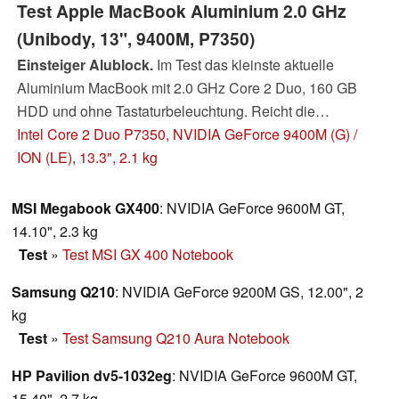
Test Apple MacBook Aluminium 2.0 GHz
(Unibody, 13", 9400M, P7350)
Einsteiger Alublock.
Im Test das kleinste aktuelle
Aluminium MacBook mit 2.0 GHz Core 2 Duo, 160 GB
HDD und ohne Tastaturbeleuchtung. Reicht die
günstigere Ausstattung oder sollte man für die 2.4 GHz
Intel Core 2 Duo P7350, NVIDIA GeForce 9400M (G) /
Version doch deutlich tiefer in die Tasche greifen?
ION (LE), 13.3", 2.1 kg
MSI Megabook GX400
: NVIDIA GeForce 9600M GT,
14.10", 2.3 kg
Test
»
Test MSI GX 400 Notebook
Samsung Q210
: NVIDIA GeForce 9200M GS, 12.00", 2
kg
Test
»
Test Samsung Q210 Aura Notebook
HP Pavilion dv5-1032eg
: NVIDIA GeForce 9600M GT,
15.40", 2.7 kg