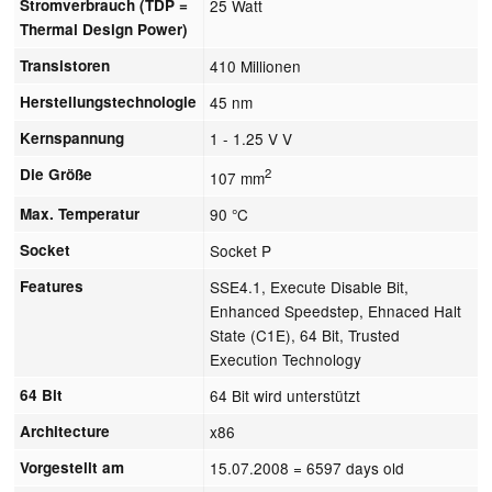
Stromverbrauch (TDP =
25 Watt
Thermal Design Power)
Transistoren
410 Millionen
Herstellungstechnologie
45 nm
Kernspannung
1 - 1.25 V V
Die Größe
2
107 mm
Max. Temperatur
90 °C
Socket
Socket P
Features
SSE4.1, Execute Disable Bit,
Enhanced Speedstep, Ehnaced Halt
State (C1E), 64 Bit, Trusted
Execution Technology
64 Bit
64 Bit wird unterstützt
Architecture
x86
Vorgestellt am
15.07.2008
= 6597 days old