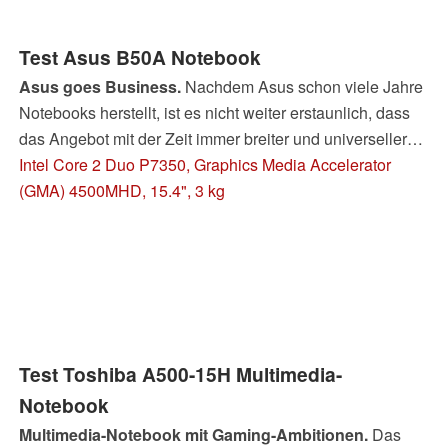
Test Asus B50A Notebook
Asus goes Business.
Nachdem Asus schon viele Jahre
Notebooks herstellt, ist es nicht weiter erstaunlich, dass
das Angebot mit der Zeit immer breiter und universeller
wurde. Zuletzt fügte Asus seiner Produktpalette auch
Intel Core 2 Duo P7350, Graphics Media Accelerator
Business Notebooks hinzu. Ein solches hat sich mit dem
(GMA) 4500MHD, 15.4", 3 kg
B50A in unserem Labor den Tests gestellt. Das B50A
versucht mit durchdachten Features, wie WXGA+
Bildschirm, HDMI-Schnittstelle und Altec Lansing
Lautsprechern, zu punkten.
Test Toshiba A500-15H Multimedia-
Notebook
Multimedia-Notebook mit Gaming-Ambitionen.
Das