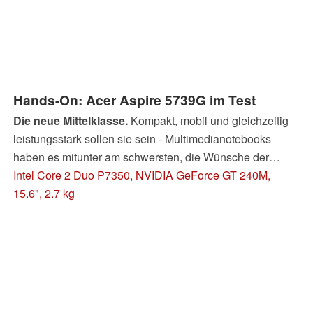
keiner der beiden Ansprüche ausreichendbefriedigt
werden kann, lesen Sie in unserem ausführlichen Test.
Hands-On: Acer Aspire 5739G im Test
Die neue Mittelklasse.
Kompakt, mobil und gleichzeitig
leistungsstark sollen sie sein - Multimedianotebooks
haben es mitunter am schwersten, die Wünsche der
Kunden zu befriedigen. Eine wichtige Rolle spielt
Intel Core 2 Duo P7350, NVIDIA GeForce GT 240M,
natürlich auch der Preis, sollen sich doch so viele
15.6", 2.7 kg
Interessenten wie nur möglich das Gerät leisten können.
In all diesen Punkten positioniert sich das neue Acer
5739G ganz gut, zieht aber vor allem mit einem Merkmal
das allgemeine Interesse auf sich: Die neue Nvidia
Geforce GT 240M Grafikkarte.