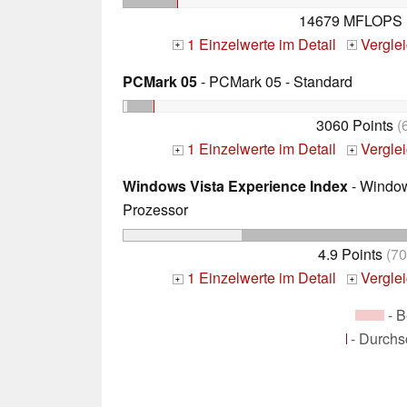
14679 MFLOPS
1 Einzelwerte im Detail
Vergle
+
+
PCMark 05
- PCMark 05 - Standard
3060 Points
(
1 Einzelwerte im Detail
Vergle
+
+
Windows Vista Experience Index
- Window
Prozessor
4.9 Points
(7
1 Einzelwerte im Detail
Vergle
+
+
- B
- Durchs