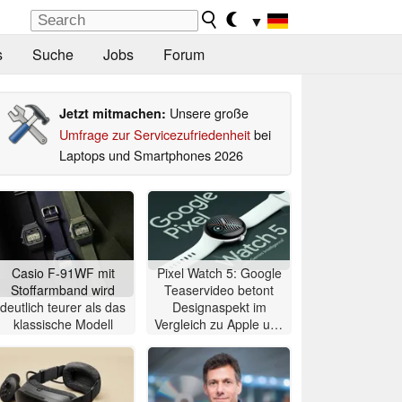
▼
s
Suche
Jobs
Forum
Unsere große
Jetzt mitmachen:
Umfrage zur Servicezufriedenheit
bei
Laptops und Smartphones 2026
Casio F-91WF mit
Pixel Watch 5: Google
Stoffarmband wird
Teaservideo betont
deutlich teurer als das
Designaspekt im
klassische Modell
Vergleich zu Apple und
Samsung