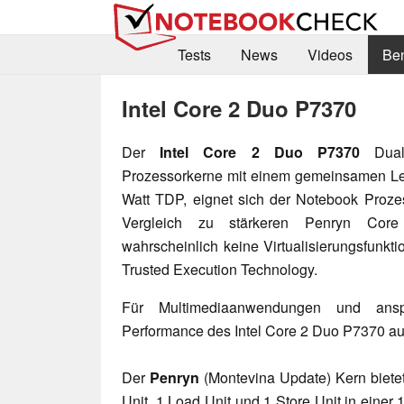
Tests
News
Videos
Be
Intel Core 2 Duo P7370
Der
Intel Core 2 Duo P7370
Dual-
Prozessorkerne mit einem gemeinsamen L
Watt TDP, eignet sich der Notebook Proze
Vergleich zu stärkeren Penryn Cor
wahrscheinlich keine Virtualisierungsfunkt
Trusted Execution Technology.
Für Multimediaanwendungen und anspr
Performance des Intel Core 2 Duo P7370 au
Der
Penryn
(Montevina Update) Kern bietet 
Unit, 1 Load Unit und 1 Store Unit in einer 