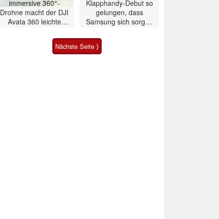
immersive 360°-
Klapphandy-Debut so
Drohne macht der DJI
gelungen, dass
Avata 360 leichte
Samsung sich sorgen
Konkurrenz
muss? – Razr Fold
Smartphone im Test
Nächste Seite ⟩