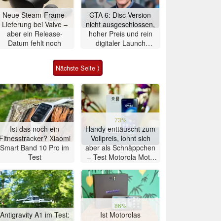
Neue Steam-Frame-
GTA 6: Disc-Version
Lieferung bei Valve –
nicht ausgeschlossen,
aber ein Release-
hoher Preis und rein
Datum fehlt noch
digitaler Launch
werden gerechtfertigt
Nächste Seite ⟩
73%
Ist das noch ein
Handy enttäuscht zum
Fitnesstracker? Xiaomi
Vollpreis, lohnt sich
Smart Band 10 Pro im
aber als Schnäppchen
Test
– Test Motorola Moto
G47 Smartphone
86%
Antigravity A1 im Test:
Ist Motorolas