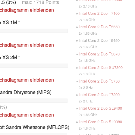
.5 (3%)
max: 1718 Points
2x 2.13 GHz
ichsdiagramm einblenden
»
Intel Core 2 Duo T7100
2x 1.8 GHz
5 XS 1M *
»
Intel Core 2 Duo T5550
2x 1.83 GHz
)
» Intel Core 2 Duo T5450
ichsdiagramm einblenden
2x 1.66 GHz
»
Intel Core 2 Duo T5670
5 XS 2M *
2x 1.8 GHz
»
Intel Core 2 Duo SU7300
)
2x 1.3 GHz
ichsdiagramm einblenden
»
Intel Core 2 Duo T5750
2x 2 GHz
Sandra Dhrystone (MIPS)
»
Intel Core 2 Duo T7200
2x 2 GHz
8%)
»
Intel Core 2 Duo SL9400
ichsdiagramm einblenden
2x 1.86 GHz
»
Intel Core 2 Duo SL9380
oft Sandra Whetstone (MFLOPS)
2x 1.8 GHz