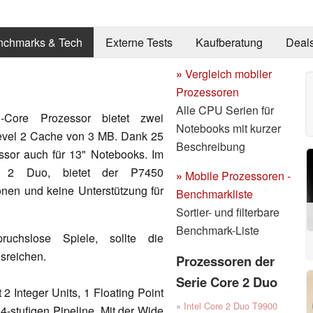
nchmarks & Tech
Externe Tests
Kaufberatung
Deal
»
Vergleich mobiler
Prozessoren
Alle CPU Serien für
Core Prozessor bietet zwei
Notebooks mit kurzer
evel 2 Cache von 3 MB. Dank 25
Beschreibung
ssor auch für 13" Notebooks. Im
e 2 Duo, bietet der P7450
»
Mobile Prozessoren -
ionen und keine Unterstützung für
Benchmarkliste
Sortier- und filterbare
Benchmark-Liste
uchslose Spiele, sollte die
sreichen.
Prozessoren der
Serie Core 2 Duo
2 Integer Units, 1 Floating Point
»
Intel Core 2 Duo T9900
14-stufigen Pipeline. Mit der Wide