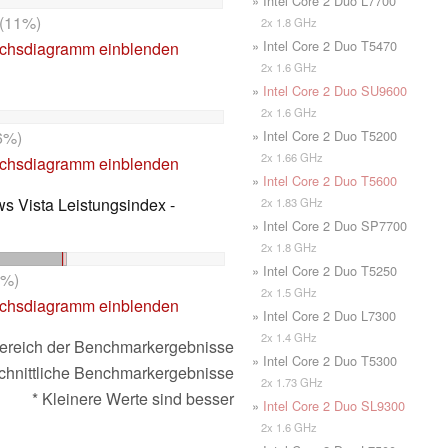
» Intel Core 2 Duo L7700
(11%)
2x 1.8 GHz
» Intel Core 2 Duo T5470
ichsdiagramm einblenden
2x 1.6 GHz
»
Intel Core 2 Duo SU9600
2x 1.6 GHz
» Intel Core 2 Duo T5200
6%)
2x 1.66 GHz
ichsdiagramm einblenden
»
Intel Core 2 Duo T5600
s Vista Leistungsindex -
2x 1.83 GHz
» Intel Core 2 Duo SP7700
2x 1.8 GHz
» Intel Core 2 Duo T5250
0%)
2x 1.5 GHz
ichsdiagramm einblenden
» Intel Core 2 Duo L7300
2x 1.4 GHz
ereich der Benchmarkergebnisse
» Intel Core 2 Duo T5300
chnittliche Benchmarkergebnisse
2x 1.73 GHz
* Kleinere Werte sind besser
»
Intel Core 2 Duo SL9300
2x 1.6 GHz