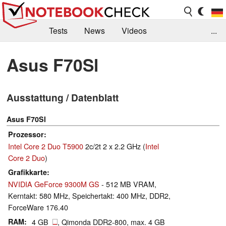
Tests
News
Videos
...
Benchmarks & Tech
Externe Tests
Asus F70Sl
Kaufberatung
Deals
Suche
Jobs
Ausstattung / Datenblatt
Forum
Asus F70Sl
Prozessor
Intel Core 2 Duo T5900
2c/2t 2 x 2.2 GHz (
Intel
Core 2 Duo
)
Grafikkarte
NVIDIA GeForce 9300M GS
- 512 MB VRAM,
Kerntakt: 580 MHz, Speichertakt: 400 MHz, DDR2,
ForceWare 176.40
RAM
4 GB
, Qimonda DDR2-800, max. 4 GB