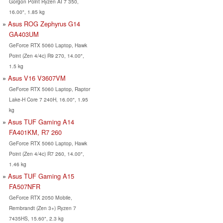
Gorgon Point Ryzen AI 7 350,
16.00", 1.85 kg
Asus ROG Zephyrus G14
GA403UM
GeForce RTX 5060 Laptop, Hawk
Point (Zen 4/4c) R9 270, 14.00",
1.5 kg
Asus V16 V3607VM
GeForce RTX 5060 Laptop, Raptor
Lake-H Core 7 240H, 16.00", 1.95
kg
Asus TUF Gaming A14
FA401KM, R7 260
GeForce RTX 5060 Laptop, Hawk
Point (Zen 4/4c) R7 260, 14.00",
1.46 kg
Asus TUF Gaming A15
FA507NFR
GeForce RTX 2050 Mobile,
Rembrandt (Zen 3+) Ryzen 7
7435HS, 15.60", 2.3 kg