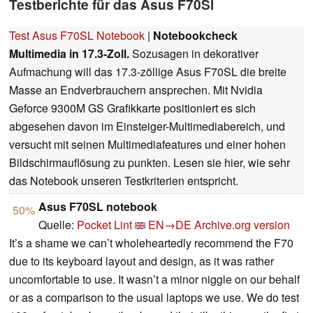
Testberichte für das Asus F70Sl
Test Asus F70SL Notebook
|
Notebookcheck
Multimedia in 17.3-Zoll.
Sozusagen in dekorativer
Aufmachung will das 17.3-zöllige Asus F70SL die breite
Masse an Endverbrauchern ansprechen. Mit Nvidia
Geforce 9300M GS Grafikkarte positioniert es sich
abgesehen davon im Einsteiger-Multimediabereich, und
versucht mit seinen Multimediafeatures und einer hohen
Bildschirmauflösung zu punkten. Lesen sie hier, wie sehr
das Notebook unseren Testkriterien entspricht.
Asus F70SL notebook
50%
Quelle:
Pocket Lint
EN→DE
Archive.org version
It’s a shame we can’t wholeheartedly recommend the F70
due to its keyboard layout and design, as it was rather
uncomfortable to use. It wasn’t a minor niggle on our behalf
or as a comparison to the usual laptops we use. We do test