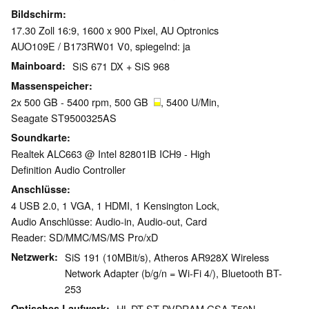
Bildschirm
17.30 Zoll 16:9, 1600 x 900 Pixel, AU Optronics
AUO109E / B173RW01 V0, spiegelnd: ja
Mainboard
SiS 671 DX + SiS 968
Massenspeicher
2x 500 GB - 5400 rpm, 500 GB
, 5400 U/Min,
Seagate ST9500325AS
Soundkarte
Realtek ALC663 @ Intel 82801IB ICH9 - High
Definition Audio Controller
Anschlüsse
4 USB 2.0, 1 VGA, 1 HDMI, 1 Kensington Lock,
Audio Anschlüsse: Audio-in, Audio-out, Card
Reader: SD/MMC/MS/MS Pro/xD
Netzwerk
SiS 191 (10MBit/s), Atheros AR928X Wireless
Network Adapter (b/g/n = Wi-Fi 4/), Bluetooth BT-
253
Optisches Laufwerk
HL-DT-ST DVDRAM GSA-T50N