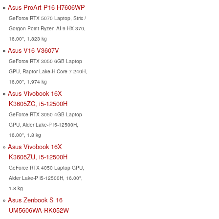
Asus ProArt P16 H7606WP
GeForce RTX 5070 Laptop, Strix /
Gorgon Point Ryzen AI 9 HX 370,
16.00", 1.823 kg
Asus V16 V3607V
GeForce RTX 3050 6GB Laptop
GPU, Raptor Lake-H Core 7 240H,
16.00", 1.974 kg
Asus Vivobook 16X
K3605ZC, i5-12500H
GeForce RTX 3050 4GB Laptop
GPU, Alder Lake-P i5-12500H,
16.00", 1.8 kg
Asus Vivobook 16X
K3605ZU, i5-12500H
GeForce RTX 4050 Laptop GPU,
Alder Lake-P i5-12500H, 16.00",
1.8 kg
Asus Zenbook S 16
UM5606WA-RK052W