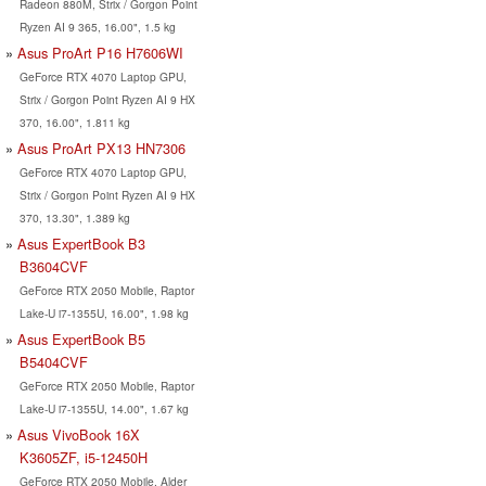
Radeon 880M, Strix / Gorgon Point
Ryzen AI 9 365, 16.00", 1.5 kg
Asus ProArt P16 H7606WI
GeForce RTX 4070 Laptop GPU,
Strix / Gorgon Point Ryzen AI 9 HX
370, 16.00", 1.811 kg
Asus ProArt PX13 HN7306
GeForce RTX 4070 Laptop GPU,
Strix / Gorgon Point Ryzen AI 9 HX
370, 13.30", 1.389 kg
Asus ExpertBook B3
B3604CVF
GeForce RTX 2050 Mobile, Raptor
Lake-U i7-1355U, 16.00", 1.98 kg
Asus ExpertBook B5
B5404CVF
GeForce RTX 2050 Mobile, Raptor
Lake-U i7-1355U, 14.00", 1.67 kg
Asus VivoBook 16X
K3605ZF, i5-12450H
GeForce RTX 2050 Mobile, Alder