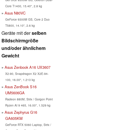
Core T1400, 15.40", 2.8 kg
Asus N80VC
GeForce 9300M GS, Core 2 Duo
T5800, 14.10", 2.6 kg
Geräte mit der
selben
Bildschirmgröße
und/oder ähnlichem
Gewicht
Asus Zenbook A16 UX3607
X2-90, Snapdragon X2 X2E-94-
100, 16.00", 1.213 kg
Asus ZenBook S16
UM5606GA
Radeon 880M, Strix / Gorgon Point
Ryzen AI 9 465, 16.00", 1.529 kg
Asus Zephyrus G16
GA605KM
GeForce RTX 5060 Laptop, Strix /