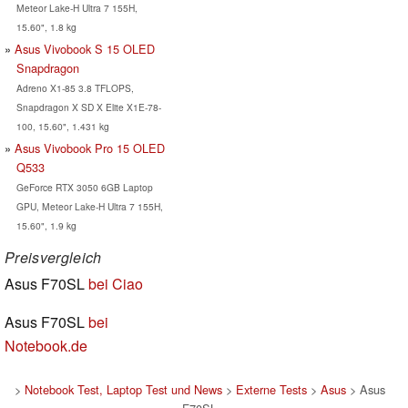
Meteor Lake-H Ultra 7 155H,
15.60", 1.8 kg
Asus Vivobook S 15 OLED
Snapdragon
Adreno X1-85 3.8 TFLOPS,
Snapdragon X SD X Elite X1E-78-
100, 15.60", 1.431 kg
Asus Vivobook Pro 15 OLED
Q533
GeForce RTX 3050 6GB Laptop
GPU, Meteor Lake-H Ultra 7 155H,
15.60", 1.9 kg
Preisvergleich
Asus F70SL
bei Ciao
Asus F70SL
bei
Notebook.de
>
Notebook Test, Laptop Test und News
>
Externe Tests
>
Asus
> Asus