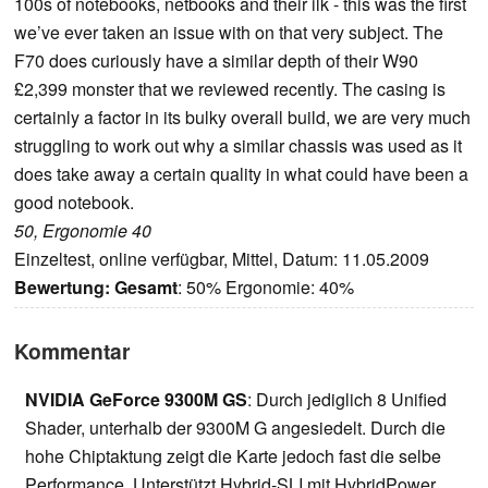
100s of notebooks, netbooks and their ilk - this was the first
we’ve ever taken an issue with on that very subject.
The
F70 does curiously have a similar depth of their W90
£2,399 monster that we reviewed recently. The casing is
certainly a factor in its bulky overall build, we are very much
struggling to work out why a similar chassis was used as it
does take away a certain quality in what could have been a
good notebook.
50, Ergonomie 40
Einzeltest, online verfügbar, Mittel, Datum: 11.05.2009
Bewertung:
Gesamt
: 50% Ergonomie: 40%
Kommentar
NVIDIA GeForce 9300M GS
: Durch jediglich 8 Unified
Shader, unterhalb der 9300M G angesiedelt. Durch die
hohe Chiptaktung zeigt die Karte jedoch fast die selbe
Performance. Unterstützt Hybrid-SLI mit HybridPower