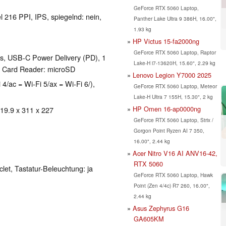
GeForce RTX 5060 Laptop,
l 216 PPI, IPS, spiegelnd: nein,
Panther Lake Ultra 9 386H, 16.00",
1.93 kg
HP Victus 15-fa2000ng
GeForce RTX 5060 Laptop, Raptor
, USB-C Power Delivery (PD), 1
Lake-H i7-13620H, 15.60", 2.29 kg
 Card Reader: microSD
Lenovo Legion Y7000 2025
 4/ac = Wi-Fi 5/ax = Wi-Fi 6/),
GeForce RTX 5060 Laptop, Meteor
Lake-H Ultra 7 155H, 15.30", 2 kg
HP Omen 16-ap0000ng
 19.9 x 311 x 227
GeForce RTX 5060 Laptop, Strix /
Gorgon Point Ryzen AI 7 350,
16.00", 2.44 kg
Acer Nitro V16 AI ANV16-42,
RTX 5060
clet, Tastatur-Beleuchtung: ja
GeForce RTX 5060 Laptop, Hawk
Point (Zen 4/4c) R7 260, 16.00",
2.44 kg
Asus Zephyrus G16
GA605KM