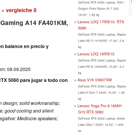
GeForce RTX 5060 Laptop, Strix /
Gorgon Point Ryzen AI 7 350,
» vergleiche
0
16.00", 1.85 kg
F Gaming A14 FA401KM,
Lenovo LOQ 17IRX10, RTX
5060
GeForce RTX 5060 Laptop, Raptor
Lake-HX i7-14700HX, 17.30", 2.9
 balance en precio y
kg
Lenovo LOQ 15IRX10
GeForce RTX 5060 Laptop, Raptor
Lake-HX i5-13450HX, 15.60", 2.4
tum: 08.09.2025
kg
TX 5060 para jugar a todo con
Asus V16 V3607VM
GeForce RTX 5060 Laptop, Raptor
Lake-H Core 7 240H, 16.00", 1.95
kg
um design; solid workmanship;
Lenovo Yoga Pro 9 16IAH
; good cooling and silent
G10 RTX 5060
 Negative: Mediocre speakers;
GeForce RTX 5060 Laptop, Arrow
Lake Ultra 7 255H, 16.00", 1.929
kg