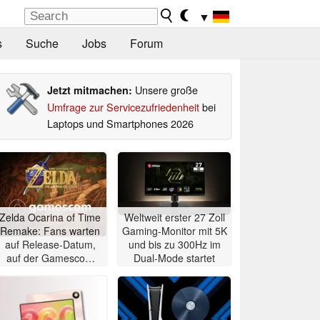
▼
s
Suche
Jobs
Forum
Unsere große
Jetzt mitmachen:
Umfrage zur Servicezufriedenheit
bei
Laptops und Smartphones 2026
Zelda Ocarina of Time
Weltweit erster 27 Zoll
Remake: Fans warten
Gaming-Monitor mit 5K
auf Release-Datum,
und bis zu 300Hz im
auf der Gamescom
Dual-Mode startet
wird das Spiel wohl
nicht gezeigt