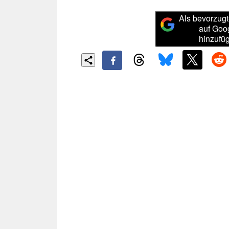
Als bevorzugt
auf Goo
hinzufü