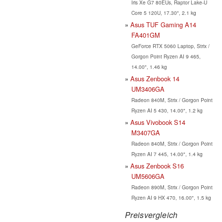
Iris Xe G7 80EUs, Raptor Lake-U
Core 5 120U, 17.30", 2.1 kg
Asus TUF Gaming A14
FA401GM
GeForce RTX 5060 Laptop, Strix /
Gorgon Point Ryzen AI 9 465,
14.00", 1.46 kg
Asus Zenbook 14
UM3406GA
Radeon 840M, Strix / Gorgon Point
Ryzen AI 5 430, 14.00", 1.2 kg
Asus Vivobook S14
M3407GA
Radeon 840M, Strix / Gorgon Point
Ryzen AI 7 445, 14.00", 1.4 kg
Asus Zenbook S16
UM5606GA
Radeon 890M, Strix / Gorgon Point
Ryzen AI 9 HX 470, 16.00", 1.5 kg
Preisvergleich