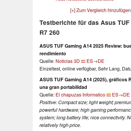
[+] Zum Vergleich hinzufügen
Testberichte für das Asus TU
R7 260
ASUS TUF Gaming A14 2025 Review: buen
rendimiento
Quelle:
Noticias 3D
ES→DE
Einzeltest, online verfügbar, Sehr Lang, Da
ASUS TUF Gaming A14 (2025), gráficos R
una gran portabilidad
Quelle:
El chapuzas Informatico
ES→DE
Positive: Compact size; light weight; premi
powerful hardware; high gaming performance
system; long battery life; nice connectivity.
relatively high price.