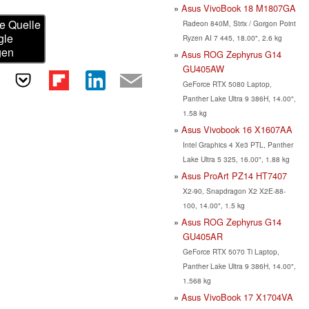
Asus VivoBook 18 M1807GA
e Quelle
Radeon 840M, Strix / Gorgon Point
gle
Ryzen AI 7 445, 18.00", 2.6 kg
gen
Asus ROG Zephyrus G14
GU405AW
GeForce RTX 5080 Laptop,
Panther Lake Ultra 9 386H, 14.00",
1.58 kg
Asus Vivobook 16 X1607AA
Intel Graphics 4 Xe3 PTL, Panther
Lake Ultra 5 325, 16.00", 1.88 kg
Asus ProArt PZ14 HT7407
X2-90, Snapdragon X2 X2E-88-
100, 14.00", 1.5 kg
Asus ROG Zephyrus G14
GU405AR
GeForce RTX 5070 Ti Laptop,
Panther Lake Ultra 9 386H, 14.00",
1.568 kg
Asus VivoBook 17 X1704VA