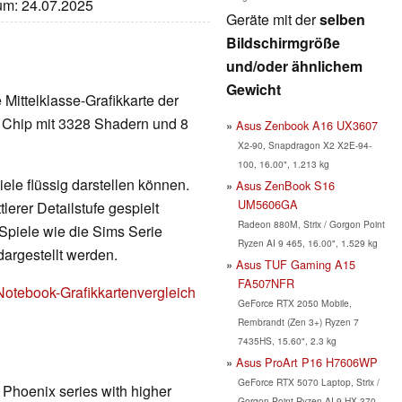
tum: 24.07.2025
Geräte mit der
selben
Bildschirmgröße
und/oder ähnlichem
Gewicht
e Mittelklasse-Grafikkarte der
 Chip mit 3328 Shadern und 8
Asus Zenbook A16 UX3607
X2-90, Snapdragon X2 X2E-94-
100, 16.00", 1.213 kg
ele flüssig darstellen können.
Asus ZenBook S16
UM5606GA
erer Detailstufe gespielt
Radeon 880M, Strix / Gorgon Point
Spiele wie die Sims Serie
Ryzen AI 9 465, 16.00", 1.529 kg
dargestellt werden.
Asus TUF Gaming A15
FA507NFR
Notebook-Grafikkartenvergleich
GeForce RTX 2050 Mobile,
Rembrandt (Zen 3+) Ryzen 7
7435HS, 15.60", 2.3 kg
Asus ProArt P16 H7606WP
GeForce RTX 5070 Laptop, Strix /
e Phoenix series with higher
Gorgon Point Ryzen AI 9 HX 370,