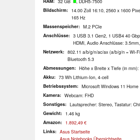
RAM
32 GB
, DDR5-7500
Bildschirm
14.00 Zoll 16:10, 2560 x 1600 Pixe
165 Hz
Massenspeicher
M.2 PCIe
Anschlüsse
3 USB 3.1 Gen2, 1 USB4 40 Gbps
HDMI, Audio Anschlüsse: 3.5mm,
Netzwerk
802.11 a/b/g/n/ac/ax (a/b/g/n = Wi-Fi
Bluetooth 5.3
Abmessungen
Höhe x Breite x Tiefe (in mm):
Akku
73 Wh Lithium-Ion, 4-cell
Betriebssystem
Microsoft Windows 11 Home
Kamera
Webcam: FHD
Sonstiges
Lautsprecher: Stereo, Tastatur: Chi
Gewicht
1.46 kg
Amazon
1.892,49 €
Links
Asus Startseite
Asus Notebooks Übersichtseite