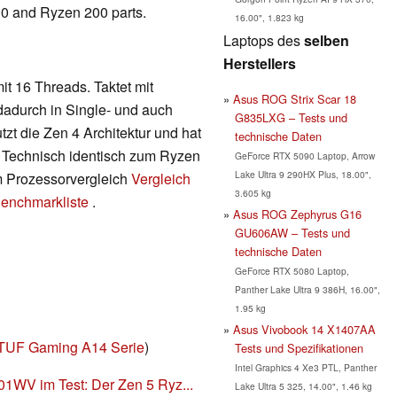
00 and Ryzen 200 parts.
16.00", 1.823 kg
Laptops des
selben
Herstellers
t 16 Threads. Taktet mit
Asus ROG Strix Scar 18
adurch in Single- und auch
G835LXG – Tests und
t die Zen 4 Architektur und hat
technische Daten
. Technisch identisch zum Ryzen
GeForce RTX 5090 Laptop, Arrow
Lake Ultra 9 290HX Plus, 18.00",
m Prozessorvergleich
Vergleich
3.605 kg
enchmarkliste
.
Asus ROG Zephyrus G16
GU606AW – Tests und
technische Daten
GeForce RTX 5080 Laptop,
Panther Lake Ultra 9 386H, 16.00",
1.95 kg
Asus Vivobook 14 X1407AA
TUF Gaming A14 Serie
)
Tests und Spezifikationen
Intel Graphics 4 Xe3 PTL, Panther
WV im Test: Der Zen 5 Ryz...
Lake Ultra 5 325, 14.00", 1.46 kg