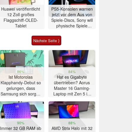
Huawei veröffentlicht
PS5-Konsolen warnen
12 Zoll großes
jetzt vor dem Aus von
Flaggschiff-OLED-
Spiele-Discs, Sony will
Tablet
physische Spiele
abschaffen
Nächste Seite ⟩
86%
84%
Ist Motorolas
Hat es Gigabyte
Klapphandy-Debut so
übertrieben? Aorus
gelungen, dass
Master 16 Gaming-
Samsung sich sorgen
Laptop mit Zen 5 im
muss? – Razr Fold
Test
Smartphone im Test
90%
88%
Immer 32 GB RAM ab
AMD Strix Halo mit 32