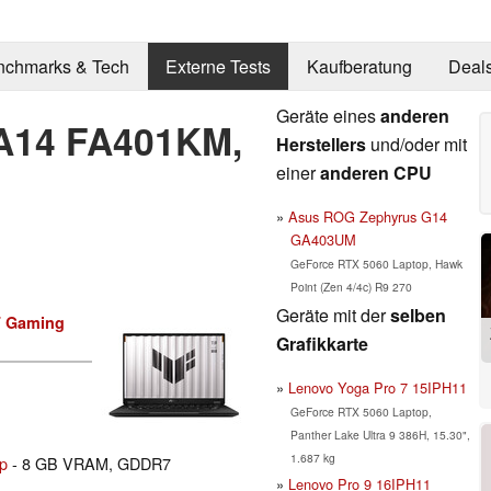
nchmarks & Tech
Externe Tests
Kaufberatung
Deal
Geräte eines
anderen
A14 FA401KM,
Herstellers
und/oder mit
einer
anderen CPU
Asus ROG Zephyrus G14
GA403UM
GeForce RTX 5060 Laptop, Hawk
Point (Zen 4/4c) R9 270
Geräte mit der
selben
 Gaming
Grafikkarte
Lenovo Yoga Pro 7 15IPH11
GeForce RTX 5060 Laptop,
Panther Lake Ultra 9 386H, 15.30",
1.687 kg
p
- 8 GB VRAM, GDDR7
Lenovo Pro 9 16IPH11