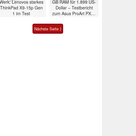
Werk: Lenovos starkes
GB RAM für 1.899 US-
ThinkPad X9-15p Gen
Dollar – Testbericht
1 im Test
zum Asus ProArt PX13
2026 Convertible
Nächste Seite ⟩