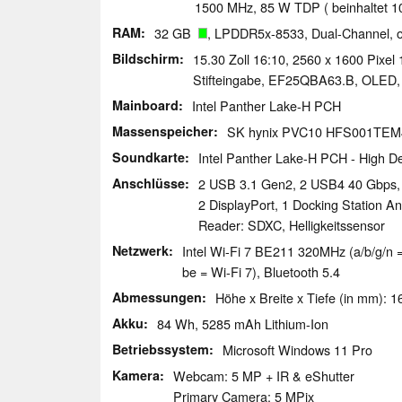
1500 MHz, 85 W TDP ( beinhaltet 
RAM
32 GB
, LPDDR5x-8533, Dual-Channel, 
Bildschirm
15.30 Zoll 16:10, 2560 x 1600 Pixel 
Stifteingabe, EF25QBA63.B, OLED, s
Mainboard
Intel Panther Lake-H PCH
Massenspeicher
SK hynix PVC10 HFS001TE
Soundkarte
Intel Panther Lake-H PCH - High De
Anschlüsse
2 USB 3.1 Gen2, 2 USB4 40 Gbps, 
2 DisplayPort, 1 Docking Station A
Reader: SDXC, Helligkeitssensor
Netzwerk
Intel Wi-Fi 7 BE211 320MHz (a/b/g/n =
be = Wi-Fi 7), Bluetooth 5.4
Abmessungen
Höhe x Breite x Tiefe (in mm): 1
Akku
84 Wh, 5285 mAh Lithium-Ion
Betriebssystem
Microsoft Windows 11 Pro
Kamera
Webcam: 5 MP + IR & eShutter
Primary Camera: 5 MPix