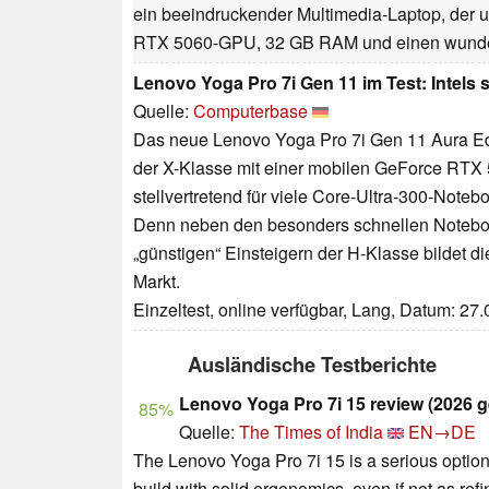
ein beeindruckender Multimedia-Laptop, der 
RTX 5060-GPU, 32 GB RAM und einen wunde
Lenovo Yoga Pro 7i Gen 11 im Test: Intels s
Quelle:
Computerbase
Das neue Lenovo Yoga Pro 7i Gen 11 Aura Edit
der X-Klasse mit einer mobilen GeForce RTX 
stellvertretend für viele Core-Ultra-300-Not
Denn neben den besonders schnellen Notebo
„günstigen“ Einsteigern der H-Klasse bildet
Markt.
Einzeltest, online verfügbar, Lang, Datum: 27
Ausländische Testberichte
Lenovo Yoga Pro 7i 15 review (2026 g
85%
Quelle:
The Times of India
EN→DE
The Lenovo Yoga Pro 7i 15 is a serious option 
build with solid ergonomics, even if not as ref