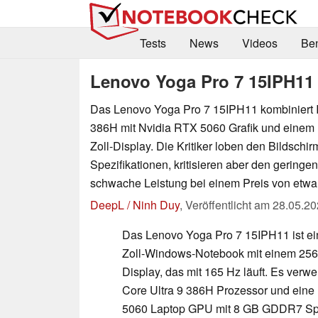
Tests
News
Videos
Be
Lenovo Yoga Pro 7 15IPH11
Das Lenovo Yoga Pro 7 15IPH11 kombiniert In
386H mit Nvidia RTX 5060 Grafik und einem
Zoll-Display. Die Kritiker loben den Bildschir
Spezifikationen, kritisieren aber den geringe
schwache Leistung bei einem Preis von etwa
DeepL / Ninh Duy
,
Veröffentlicht am
28.05.20
Das Lenovo Yoga Pro 7 15IPH11 ist ein
Zoll-Windows-Notebook mit einem 256
Display, das mit 165 Hz läuft. Es verw
Core Ultra 9 386H Prozessor und ein
5060 Laptop GPU mit 8 GB GDDR7 Spe