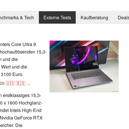
nchmarks & Tech
Externe Tests
Kaufberatung
Deal
tels Core Ultra 9
 hochauflösenden 15,3-
m und die
n Wert und die
 3100 Euro.
26
🇺🇸
🇪🇸
...
 erstklassiges 15,3-
0 x 1600 Hochglanz-
endet Intels High-End
e Nvidia GeForce RTX
icher. Die