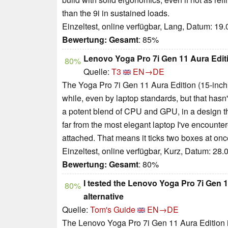
than the 9i in sustained loads.
Einzeltest, online verfügbar, Lang, Datum: 19
Bewertung:
Gesamt
: 85%
Lenovo Yoga Pro 7i Gen 11 Aura Edit
80%
Quelle:
T3
EN→DE
The Yoga Pro 7i Gen 11 Aura Edition (15-inch)
while, even by laptop standards, but that hasn't
a potent blend of CPU and GPU, in a design tha
far from the most elegant laptop I've encounter
attached. That means it ticks two boxes at onc
Einzeltest, online verfügbar, Kurz, Datum: 28
Bewertung:
Gesamt
: 80%
I tested the Lenovo Yoga Pro 7i Gen 1
80%
alternative
Quelle:
Tom's Guide
EN→DE
The Lenovo Yoga Pro 7i Gen 11 Aura Edition i