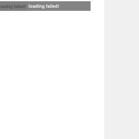
loading failed!
loading failed!