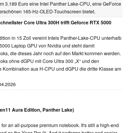
um 3.189 Euro eine Intel Panther Lake-CPU, eine GeForce
rschönen 165-Hz-OLED-Touchscreen bietet.
chnellster Core Ultra 300H trifft Geforce RTX 5000
ion in 15 Zoll vereint Intels Panther-Lake-CPU unterhalb
5000 Laptop GPU von Nvidia und steht damit
ebooks, die dieses Jahr noch auf den Markt kommen werden.
oks ohne dGPU mit Core Ultra 300 „X“ und den
 die Kombination aus H-CPU und dGPU die dritte Klasse am
.04.2026
en11 Aura Edition, Panther Lake)
for an all-purpose premium notebook. It's still a high-end
ined as the Yoga Pro 9i. And it performs better and cooler