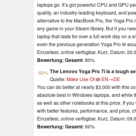
laptops go. It’s got powerful CPU and GPU pe
quality, an industry-leading keyboard, and powe
alternative to the MacBook Pro, the Yoga Pro i
any game in your Steam library. But if you need
laptop that lasts for over a full work day on 
even the previous generation Yoga Pro 9i woul
Einzeltest, online verfügbar, Kurz, Datum: 20
Bewertung:
Gesamt
: 80%
The Lenovo Yoga Pro 7i is a tough sell
60%
Quelle:
Make Use Of
EN→DE
You can do better at nearly $3,000 with this conf
absolute best in Windows laptops, and while th
as well as other notebooks at this price. If 
with better features, performance, and price
Einzeltest, online verfügbar, Kurz, Datum: 09
Bewertung:
Gesamt
: 60%