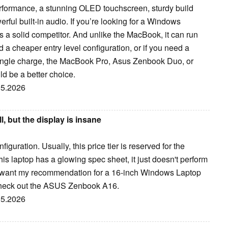
rformance, a stunning OLED touchscreen, sturdy build
rful built-in audio. If you’re looking for a Windows
s a solid competitor. And unlike the MacBook, it can run
 a cheaper entry level configuration, or if you need a
a single charge, the MacBook Pro, Asus Zenbook Duo, or
d be a better choice.
.05.2026
, but the display is insane
iguration. Usually, this price tier is reserved for the
is laptop has a glowing spec sheet, it just doesn't perform
you want my recommendation for a 16-inch Windows Laptop
, check out the ASUS Zenbook A16.
.05.2026