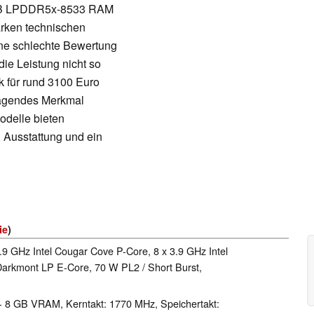
 GB LPDDR5x-8533 RAM
arken technischen
ine schlechte Bewertung
die Leistung nicht so
k für rund 3100 Euro
sragendes Merkmal
odelle bieten
 Ausstattung und ein
ie
)
.9 GHz Intel Cougar Cove P-Core, 8 x 3.9 GHz Intel
Darkmont LP E-Core, 70 W PL2 / Short Burst,
- 8 GB VRAM, Kerntakt: 1770 MHz, Speichertakt: