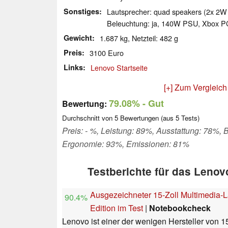
Sonstiges
Lautsprecher: quad speakers (2x 2W t
Beleuchtung: ja, 140W PSU, Xbox P
Gewicht
1.687 kg, Netzteil: 482 g
Preis
3100 Euro
Links
Lenovo Startseite
[+] Zum Vergleich
79.08%
- Gut
Bewertung:
Durchschnitt von
5
Bewertungen (aus
5
Tests)
Preis: - %, Leistung: 89%, Ausstattung: 78%, 
Ergonomie: 93%, Emissionen: 81%
Testberichte für das Leno
Ausgezeichneter 15-Zoll Multimedia-L
90.4%
Edition im Test
|
Notebookcheck
Lenovo ist einer der wenigen Hersteller von 1