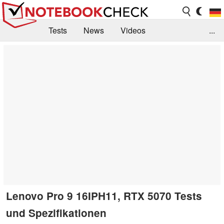
Tests
News
Videos
...
Benchmarks & Tech
Externe Tests
Kaufberatung
Deals
Suche
Jobs
Forum
Lenovo Pro 9 16IPH11, RTX 5070 Tests
und Spezifikationen