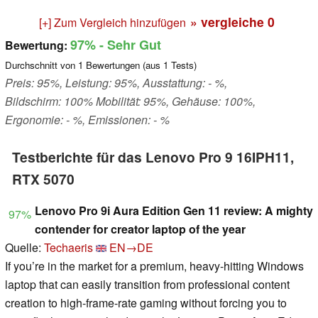
» vergleiche
0
[+] Zum Vergleich hinzufügen
97%
- Sehr Gut
Bewertung:
Durchschnitt von
1
Bewertungen (aus
1
Tests)
Preis: 95%, Leistung: 95%, Ausstattung: - %,
Bildschirm: 100% Mobilität: 95%, Gehäuse: 100%,
Ergonomie: - %, Emissionen: - %
Testberichte für das Lenovo Pro 9 16IPH11,
RTX 5070
Lenovo Pro 9i Aura Edition Gen 11 review: A mighty
97%
contender for creator laptop of the year
Quelle:
Techaeris
EN→DE
If you’re in the market for a premium, heavy-hitting Windows
laptop that can easily transition from professional content
creation to high-frame-rate gaming without forcing you to