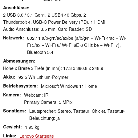
Anschlüsse
2 USB 3.0 / 3.1 Gen1, 2 USB4 40 Gbps, 2
Thunderbolt 4, USB-C Power Delivery (PD), 1 HDMI,
Audio Anschlüsse: 3.5 mm, Card Reader: SD
Netzwerk
802.11 a/​b/​g/​n/​ac/​ax/​be (a/b/g/n = Wi-Fi 4/ac = Wi-
Fi 5/ax = Wi-Fi 6/ Wi-Fi 6E 6 GHz be = Wi-Fi 7),
Bluetooth 5.4
Abmessungen
Höhe x Breite x Tiefe (in mm): 17.3 x 360.8 x 248.9
Akku
92.5 Wh Lithium-Polymer
Betriebssystem
Microsoft Windows 11 Home
Kamera
Webcam: IR
Primary Camera: 5 MPix
Sonstiges
Lautsprecher: Stereo, Tastatur: Chiclet, Tastatur-
Beleuchtung: ja
Gewicht
1.93 kg
Links
Lenovo Startseite