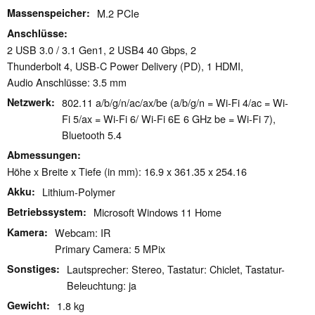
Massenspeicher
M.2 PCIe
Anschlüsse
2 USB 3.0 / 3.1 Gen1, 2 USB4 40 Gbps, 2
Thunderbolt 4, USB-C Power Delivery (PD), 1 HDMI,
Audio Anschlüsse: 3.5 mm
Netzwerk
802.11 a/​b/​g/​n/​ac/​ax/​be (a/b/g/n = Wi-Fi 4/ac = Wi-
Fi 5/ax = Wi-Fi 6/ Wi-Fi 6E 6 GHz be = Wi-Fi 7),
Bluetooth 5.4
Abmessungen
Höhe x Breite x Tiefe (in mm): 16.9 x 361.35 x 254.16
Akku
Lithium-Polymer
Betriebssystem
Microsoft Windows 11 Home
Kamera
Webcam: IR
Primary Camera: 5 MPix
Sonstiges
Lautsprecher: Stereo, Tastatur: Chiclet, Tastatur-
Beleuchtung: ja
Gewicht
1.8 kg