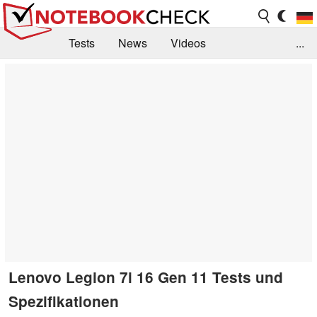
Tests
News
Videos
...
Benchmarks & Tech
Externe Tests
Kaufberatung
Deals
Suche
Jobs
Forum
Lenovo Legion 7i 16 Gen 11 Tests und
Spezifikationen