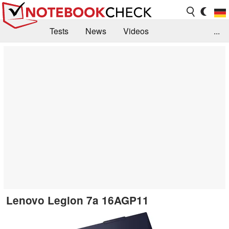
Tests
News
Videos
...
Benchmarks & Tech
Externe Tests
Kaufberatung
Deals
Suche
Jobs
Forum
Lenovo Legion 7a 16AGP11