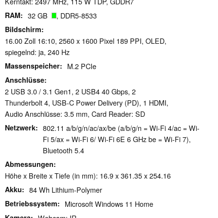
Kerntakt: 2497 MHz, 115 W TDP, GDDR7
RAM
32 GB
, DDR5-8533
Bildschirm
16.00 Zoll 16:10, 2560 x 1600 Pixel 189 PPI, OLED,
spiegelnd: ja, 240 Hz
Massenspeicher
M.2 PCIe
Anschlüsse
2 USB 3.0 / 3.1 Gen1, 2 USB4 40 Gbps, 2
Thunderbolt 4, USB-C Power Delivery (PD), 1 HDMI,
Audio Anschlüsse: 3.5 mm, Card Reader: SD
Netzwerk
802.11 a/​b/​g/​n/​ac/​ax/​be (a/b/g/n = Wi-Fi 4/ac = Wi-
Fi 5/ax = Wi-Fi 6/ Wi-Fi 6E 6 GHz be = Wi-Fi 7),
Bluetooth 5.4
Abmessungen
Höhe x Breite x Tiefe (in mm): 16.9 x 361.35 x 254.16
Akku
84 Wh Lithium-Polymer
Betriebssystem
Microsoft Windows 11 Home
Kamera
Webcam: IR