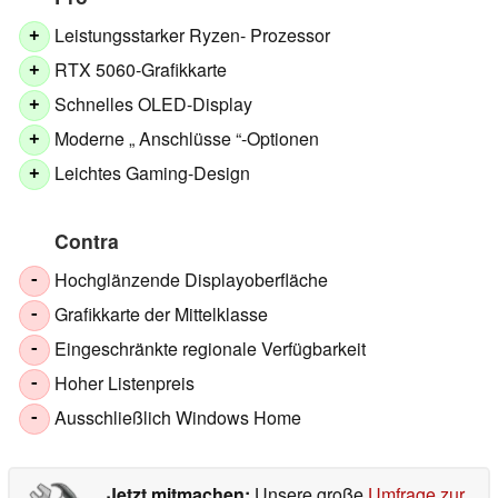
Leistungsstarker Ryzen- Prozessor
+
RTX 5060-Grafikkarte
+
Schnelles OLED-Display
+
Moderne „ Anschlüsse “-Optionen
+
Leichtes Gaming-Design
+
Contra
Hochglänzende Displayoberfläche
-
Grafikkarte der Mittelklasse
-
Eingeschränkte regionale Verfügbarkeit
-
Hoher Listenpreis
-
Ausschließlich Windows Home
-
Jetzt mitmachen:
Unsere große
Umfrage zur