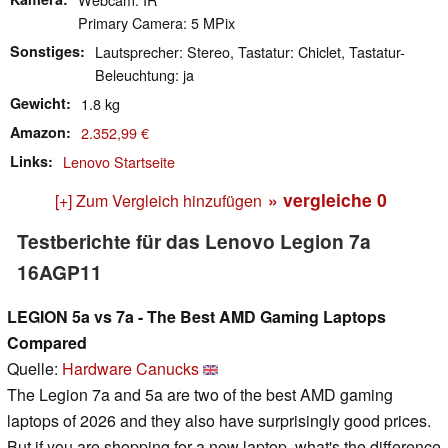
Primary Camera: 5 MPix
Sonstiges
Lautsprecher: Stereo, Tastatur: Chiclet, Tastatur-
Beleuchtung: ja
Gewicht
1.8 kg
Amazon
2.352,99 €
Links
Lenovo Startseite
» vergleiche
0
[+] Zum Vergleich hinzufügen
Testberichte für das Lenovo Legion 7a
16AGP11
LEGION 5a vs 7a - The Best AMD Gaming Laptops
Compared
Quelle:
Hardware Canucks
The Legion 7a and 5a are two of the best AMD gaming
laptops of 2026 and they also have surprisingly good prices.
But if you are shopping for a new laptop, what's the difference