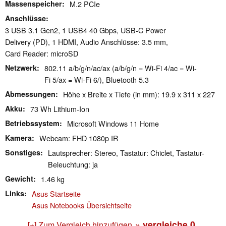
Massenspeicher
M.2 PCIe
Anschlüsse
3 USB 3.1 Gen2, 1 USB4 40 Gbps, USB-C Power
Delivery (PD), 1 HDMI, Audio Anschlüsse: 3.5 mm,
Card Reader: microSD
Netzwerk
802.11 a/b/g/n/ac/ax (a/b/g/n = Wi-Fi 4/ac = Wi-
Fi 5/ax = Wi-Fi 6/), Bluetooth 5.3
Abmessungen
Höhe x Breite x Tiefe (in mm): 19.9 x 311 x 227
Akku
73 Wh Lithium-Ion
Betriebssystem
Microsoft Windows 11 Home
Kamera
Webcam: FHD 1080p IR
Sonstiges
Lautsprecher: Stereo, Tastatur: Chiclet, Tastatur-
Beleuchtung: ja
Gewicht
1.46 kg
Links
Asus Startseite
Asus Notebooks Übersichtseite
» vergleiche
0
[+] Zum Vergleich hinzufügen