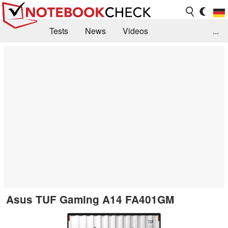
Tests
News
Videos
...
Benchmarks & Tech
Externe Tests
Kaufberatung
Deals
Suche
Jobs
Forum
Asus TUF Gaming A14 FA401GM