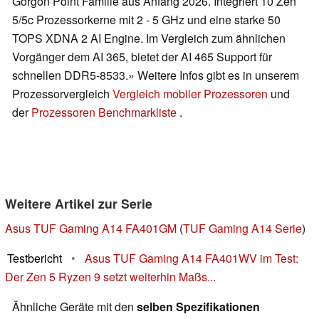
Gorgon Point Familie aus Anfang 2026. Integriert 10 Zen
5/5c Prozessorkerne mit 2 - 5 GHz und eine starke 50
TOPS XDNA 2 AI Engine. Im Vergleich zum ähnlichen
Vorgänger dem AI 365, bietet der AI 465 Support für
schnellen DDR5-8533.» Weitere Infos gibt es in unserem
Prozessorvergleich
Vergleich mobiler Prozessoren
und
der
Prozessoren Benchmarkliste
.
Weitere Artikel zur Serie
Asus TUF Gaming A14 FA401GM
(
TUF Gaming A14 Serie
)
Testbericht
•
Asus TUF Gaming A14 FA401WV im Test:
Der Zen 5 Ryzen 9 setzt weiterhin Maßs...
Ähnliche Geräte mit den
selben Spezifikationen