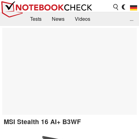
Tests
News
Videos
...
Benchmarks & Tech
Externe Tests
Kaufberatung
Deals
Suche
Jobs
Forum
MSI Stealth 16 AI+ B3WF