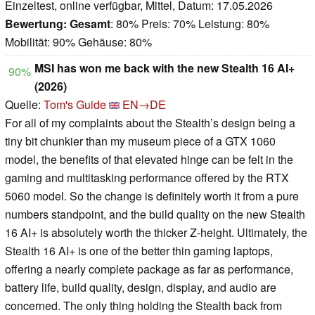
Einzeltest, online verfügbar, Mittel, Datum: 17.05.2026
Bewertung:
Gesamt
: 80% Preis: 70% Leistung: 80%
Mobilität: 90% Gehäuse: 80%
MSI has won me back with the new Stealth 16 AI+
90%
(2026)
Quelle:
Tom's Guide
EN→DE
For all of my complaints about the Stealth’s design being a
tiny bit chunkier than my museum piece of a GTX 1060
model, the benefits of that elevated hinge can be felt in the
gaming and multitasking performance offered by the RTX
5060 model. So the change is definitely worth it from a pure
numbers standpoint, and the build quality on the new Stealth
16 AI+ is absolutely worth the thicker Z-height. Ultimately, the
Stealth 16 AI+ is one of the better thin gaming laptops,
offering a nearly complete package as far as performance,
battery life, build quality, design, display, and audio are
concerned. The only thing holding the Stealth back from