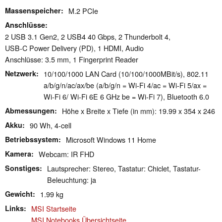
Massenspeicher
M.2 PCIe
Anschlüsse
2 USB 3.1 Gen2, 2 USB4 40 Gbps, 2 Thunderbolt 4,
USB-C Power Delivery (PD), 1 HDMI, Audio
Anschlüsse: 3.5 mm, 1 Fingerprint Reader
Netzwerk
10/100/1000 LAN Card (10/100/1000MBit/s), 802.11
a/​b/​g/​n/​ac/​ax/​be (a/b/g/n = Wi-Fi 4/ac = Wi-Fi 5/ax =
Wi-Fi 6/ Wi-Fi 6E 6 GHz be = Wi-Fi 7), Bluetooth 6.0
Abmessungen
Höhe x Breite x Tiefe (in mm): 19.99 x 354 x 246
Akku
90 Wh, 4-cell
Betriebssystem
Microsoft Windows 11 Home
Kamera
Webcam: IR FHD
Sonstiges
Lautsprecher: Stereo, Tastatur: Chiclet, Tastatur-
Beleuchtung: ja
Gewicht
1.99 kg
Links
MSI Startseite
MSI Notebooks Übersichtseite