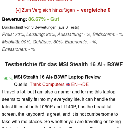
» vergleiche
0
[+] Zum Vergleich hinzufügen
86.67%
- Gut
Bewertung:
Durchschnitt von
3
Bewertungen (aus
3
Tests)
Preis: 70%, Leistung: 80%, Ausstattung: - %, Bildschirm: - %
Mobilität: 90%, Gehäuse: 80%, Ergonomie: - %,
Emissionen: - %
Testberichte für das MSI Stealth 16 AI+ B3WF
MSI Stealth 16 AI+ B3WF Laptop Review
90%
Quelle:
Think Computers
EN→DE
I travel a lot, but I am also a gamer and for me this laptop
seems to really fit into my everyday life. It can handle the
latest titles at both 1080P and 1140P, has the beautiful
screen, the keyboard is great, and it is not cumbersome to
take with me places. So whether you are traveling or taking