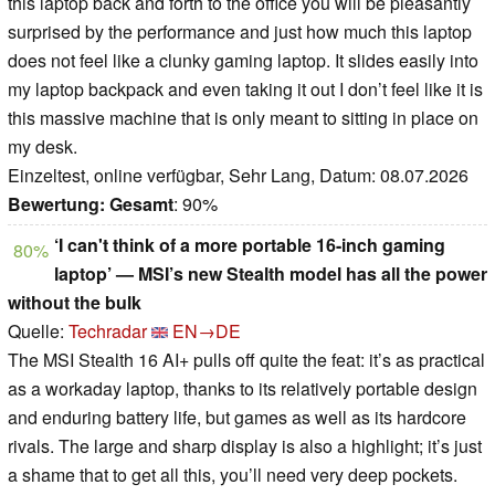
this laptop back and forth to the office you will be pleasantly
surprised by the performance and just how much this laptop
does not feel like a clunky gaming laptop. It slides easily into
my laptop backpack and even taking it out I don’t feel like it is
this massive machine that is only meant to sitting in place on
my desk.
Einzeltest, online verfügbar, Sehr Lang, Datum: 08.07.2026
Bewertung:
Gesamt
: 90%
‘I can't think of a more portable 16-inch gaming
80%
laptop’ — MSI’s new Stealth model has all the power
without the bulk
Quelle:
Techradar
EN→DE
The MSI Stealth 16 AI+ pulls off quite the feat: it’s as practical
as a workaday laptop, thanks to its relatively portable design
and enduring battery life, but games as well as its hardcore
rivals. The large and sharp display is also a highlight; it’s just
a shame that to get all this, you’ll need very deep pockets.