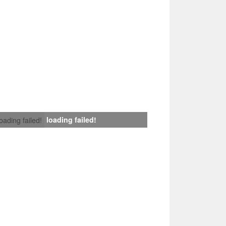
loading failed!
loading failed!