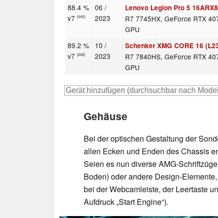
88.4 %
06 /
Lenovo Legion Pro 5 16ARX
v7
2023
R7 7745HX, GeForce RTX 40
(old)
GPU
89.2 %
10 /
Schenker XMG CORE 16 (L2
v7
2023
R7 7840HS, GeForce RTX 40
(old)
GPU
Gehäuse
Bei der optischen Gestaltung der Sond
allen Ecken und Enden des Chassis en
Seien es nun diverse AMG-Schriftzüge (
Boden) oder andere Design-Elemente, w
bei der Webcamleiste, der Leertaste 
Aufdruck „Start Engine“).