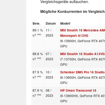
Vergleichsgeräte auftauchen.
Mögliche Konkurrenten im Vergleich
Bew.
Datum
Modell
89.1 %
11 /
MSI Stealth 16 Mercedes-A
v7
2023
(old)
Motorsport A13VG
i9-13900H, GeForce RTX 407
GPU
88.8 %
07 /
MSI Stealth 16 Studio A13VG
v7
2023
i7-13700H, GeForce RTX 407
(old)
GPU
87.9 %
10 /
Schenker XMG Pro 16 Studio 
v7
2023
i9-13900H, GeForce RTX 407
(old)
GPU
87.9 %
08 /
HP Omen Transcend 16
v7
2023
i9-13900HX, GeForce RTX 40
(old)
GPU