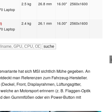
2.5 kg
26.8 mm
16.00"
2560x1600
8
70 Laptop
2.4 kg
26.1 mm
16.00"
2560x1600
3)
70 Laptop
ervariante hat sich MSI sichtlich Mühe gegeben. An
tdeckt man Referenzen zum Fahrzeug-Hersteller.
Deckel, Front, Displayrahmen, Lüftungsgitter,
elche an Motorsport erinnern (z. B. Flaggen-Optik
und den Gummifüßen oder ein Power-Button mit