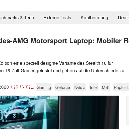
nchmarks & Tech
Externe Tests
Kaufberatung
Deal
cedes-AMG Motorsport Laptop: Mobiler
dition eine speziell designte Variante des Stealth 16 für
n 16-Zoll-Gamer getestet und gehen auf die Unterschiede zur
2023
🇺🇸
🇸🇪
...
Gaming
Geforce
Nvidia
Intel
MSI
Raptor 