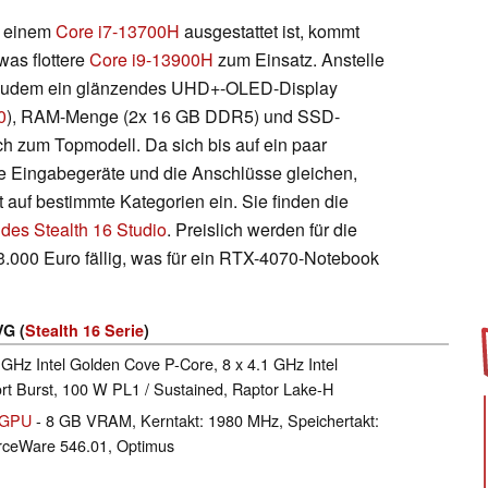
t einem
Core i7-13700H
ausgestattet ist, kommt
as flottere
Core i9-13900H
zum Einsatz. Anstelle
 zudem ein glänzendes UHD+-OLED-Display
0
), RAM-Menge (2x 16 GB DDR5) und SSD-
ch zum Topmodell. Da sich bis auf ein paar
e Eingabegeräte und die Anschlüsse gleichen,
t auf bestimmte Kategorien ein. Sie finden die
 des Stealth 16 Studio
. Preislich werden für die
3.000 Euro fällig, was für ein RTX-4070-Notebook
VG (
Stealth 16 Serie
)
 GHz Intel Golden Cove P-Core, 8 x 4.1 GHz Intel
t Burst, 100 W PL1 / Sustained, Raptor Lake-H
 GPU
- 8 GB VRAM, Kerntakt: 1980 MHz, Speichertakt:
ceWare 546.01, Optimus