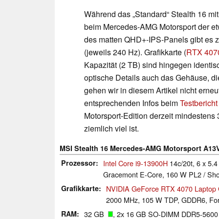
Während das „Standard“ Stealth 16 mi
beim Mercedes-AMG Motorsport der etw
des matten QHD+-IPS-Panels gibt es
(jeweils 240 Hz). Grafikkarte (
RTX 407
Kapazität (2 TB) sind hingegen identis
optische Details auch das Gehäuse, di
gehen wir in diesem Artikel nicht erneu
entsprechenden Infos beim
Testbericht
Motorsport-Edition derzeit mindestens 
ziemlich viel ist.
MSI Stealth 16 Mercedes-AMG Motorsport A13
Prozessor
Intel Core i9-13900H
14c/20t, 6 x 5.4
Gracemont E-Core, 160 W PL2 / Shor
Grafikkarte
NVIDIA GeForce RTX 4070 Laptop
2000 MHz, 105 W TDP, GDDR6, For
RAM
32 GB
, 2x 16 GB SO-DIMM DDR5-5600