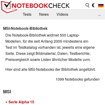
Tests
News
Videos
...
Benchmarks & Tech
Externe Tests
MSI-Notebook-Bibliothek
Die Notebook-Bibliothek widmet 500 Laptop-
Kaufberatung
Deals
Suche
Jobs
Modellen, für die seit Anfang 2005 mindestens ein
Forum
Test im Testkatalog vorhanden ist, jeweils eine eigene
Seite. Diese zeigt Bildmaterial, Daten, Testberichte,
Preisvergleich sowie Listen ähnlicher Modelle uvm.
Hier sind alle MSI-Notebooks der Bibliothek angeführt.
1099 Notebooks gefunden
MSI
»
Serie Alpha 15