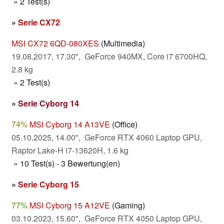
» 2 Test(s)
»
Serie CX72
MSI CX72 6QD-080XES
(Multimedia)
19.08.2017, 17.30", GeForce 940MX, Core i7 6700HQ,
2.8 kg
» 2 Test(s)
»
Serie Cyborg 14
74%
MSI Cyborg 14 A13VE
(Office)
05.10.2025, 14.00", GeForce RTX 4060 Laptop GPU,
Raptor Lake-H i7-13620H, 1.6 kg
» 10 Test(s) - 3 Bewertung(en)
»
Serie Cyborg 15
77%
MSI Cyborg 15 A12VE
(Gaming)
03.10.2023, 15.60", GeForce RTX 4050 Laptop GPU,