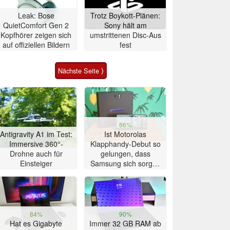
Leak: Bose
Trotz Boykott-Plänen:
QuietComfort Gen 2
Sony hält am
Kopfhörer zeigen sich
umstrittenen Disc-Aus
auf offiziellen Bildern
fest
Nächste Seite ⟩
86%
Antigravity A1 im Test:
Ist Motorolas
Immersive 360°-
Klapphandy-Debut so
Drohne auch für
gelungen, dass
Einsteiger
Samsung sich sorgen
muss? – Razr Fold
Smartphone im Test
84%
90%
Hat es Gigabyte
Immer 32 GB RAM ab