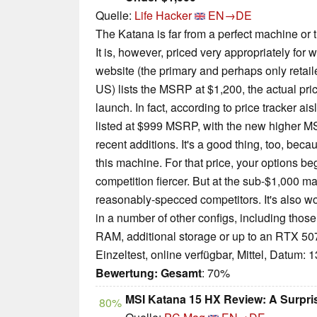
Quelle:
Life Hacker
EN→DE
The Katana is far from a perfect machine or t
It is, however, priced very appropriately for 
website (the primary and perhaps only retailer
US) lists the MSRP at $1,200, the actual pri
launch. In fact, according to price tracker ai
listed at $999 MSRP, with the new higher M
recent additions. It's a good thing, too, beca
this machine. For that price, your options beg
competition fiercer. But at the sub-$1,000 ma
reasonably-specced competitors. It's also w
in a number of other configs, including thos
RAM, additional storage or up to an RTX 5
Einzeltest, online verfügbar, Mittel, Datum: 
Bewertung:
Gesamt
: 70%
MSI Katana 15 HX Review: A Surpri
80%