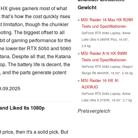
Gewicht
5 HX gives gamers most of what
that’s how the cost quickly rises
MSI Raider 16 Max HX B2WI
 limitation, though the chunkier
Tests und Spezifikationen
ting. The biggest offset to all
GeForce RTX 5080 Laptop, Arrow
it of gaming performance for the
Lake Ultra 9 290HX Plus, 16.00",
2.6 kg
the lower-tier RTX 5050 and 5060
MSI Raider A16 HX B8WI
tana. Despite all that, the Katana
Tests und Spezifikationen
p. The battery life is decent, the
GeForce RTX 5080 Laptop, Dragon
l, and the parts generate potent
Range R9 8940HX, 16.00", 2.45 kg
MSI Raider 16 HX AI
A2XWJG
18.09.2025
GeForce RTX 5090 Laptop, Arrow
Lake Ultra 9 275HX, 16.00", 2.7 kg
and Liked Its 1080p
Preisvergleich
price, then it's a solid pick. But