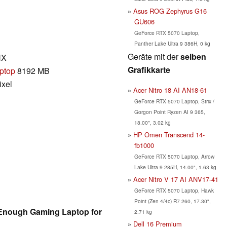
Asus ROG Zephyrus G16
GU606
GeForce RTX 5070 Laptop,
Panther Lake Ultra 9 386H, 0 kg
Geräte mit der
selben
HX
Grafikkarte
ptop
8192 MB
ixel
Acer Nitro 18 AI AN18-61
GeForce RTX 5070 Laptop, Strix /
Gorgon Point Ryzen AI 9 365,
18.00", 3.02 kg
HP Omen Transcend 14-
fb1000
GeForce RTX 5070 Laptop, Arrow
Lake Ultra 9 285H, 14.00", 1.63 kg
Acer Nitro V 17 AI ANV17-41
GeForce RTX 5070 Laptop, Hawk
Point (Zen 4/4c) R7 260, 17.30",
Enough Gaming Laptop for
2.71 kg
Dell 16 Premium