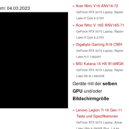
Acer Nitro V16 ANV16-72
tum: 04.03.2023
GeForce RTX 5070 Laptop, Raptor
Lake-H Core 9 270H
Acer Nitro V 16S ANV16S-71
GeForce RTX 5070 Laptop, Raptor
Lake-H Core 9 270H
Gigabyte Gaming A16 CWH
GeForce RTX 5070 Laptop, Raptor
Lake-H i7-13620H
MSI Katana 15 HX B14WGK
GeForce RTX 5070 Laptop, Raptor
Lake-HX i9-14900HX
Geräte mit der
selben
GPU
und/oder
Bildschirmgröße
Lenovo Legion 7i 16 Gen 11
Tests und Spezifikationen
GeForce RTX 5070 Laptop, Arrow
Lake Ultra 9 290HX Plus, 1.8 kg