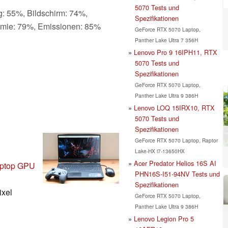
5070 Tests und
g: 55%, Bildschirm: 74%,
Spezifikationen
omie: 79%, Emissionen: 85%
GeForce RTX 5070 Laptop,
Panther Lake Ultra 7 356H
Lenovo Pro 9 16IPH11, RTX
5070 Tests und
Spezifikationen
GeForce RTX 5070 Laptop,
Panther Lake Ultra 9 386H
Lenovo LOQ 15IRX10, RTX
5070 Tests und
Spezifikationen
GeForce RTX 5070 Laptop, Raptor
Lake-HX i7-13650HX
Acer Predator Helios 16S AI
aptop GPU
PHN16S-I51-94NV Tests und
Spezifikationen
ixel
GeForce RTX 5070 Laptop,
Panther Lake Ultra 9 386H
Lenovo Legion Pro 5