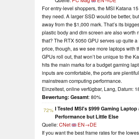
Quelle:
PC Mag
EN→DE
For entry-level shoppers, the MSI Katana 1
they need. A larger SSD would be better, but 
away from the $1,000 mark. That’s its biggest
plastic body and dim screen are also worth no
that? The RTX 5050 GPU serves up quite a b
price, though, as we see more laptops with 
GPUs roll out, that won’t be unique to the Ka
hits the main marks for a budget gaming lapto
inputs are comfortable, the ports are plentifu
mainstream computing performance.
Einzeltest, online verfügbar, Lang, Datum: 
Bewertung:
Gesamt
: 80%
I Tested MSI's $999 Gaming Laptop 
72%
Performance but Little Else
Quelle:
CNet
EN→DE
If you want the best frame rates for the lowest 