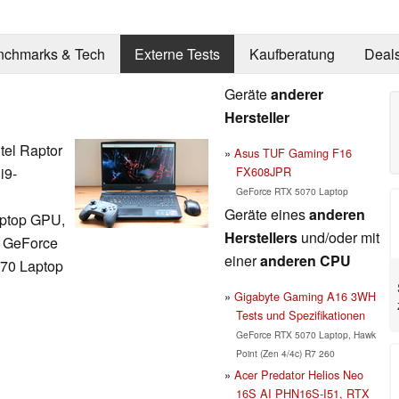
nchmarks & Tech
Externe Tests
Kaufberatung
Deal
Geräte
anderer
Hersteller
tel Raptor
Asus TUF Gaming F16
FX608JPR
i9-
GeForce RTX 5070 Laptop
Geräte eines
anderen
ptop GPU,
Herstellers
und/oder mit
 GeForce
einer
anderen CPU
70 Laptop
Gigabyte Gaming A16 3WH
Tests und Spezifikationen
GeForce RTX 5070 Laptop, Hawk
Point (Zen 4/4c) R7 260
Acer Predator Helios Neo
16S AI PHN16S-I51, RTX