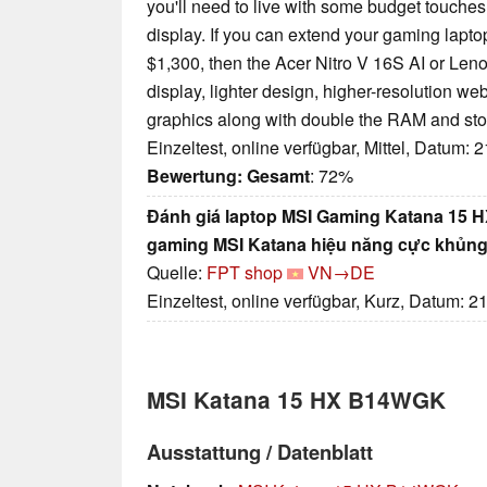
you'll need to live with some budget touches,
display. If you can extend your gaming lapt
$1,300, then the Acer Nitro V 16S AI or Leno
display, lighter design, higher-resolution
graphics along with double the RAM and sto
Einzeltest, online verfügbar, Mittel, Datum: 
Bewertung:
Gesamt
: 72%
Đánh giá laptop MSI Gaming Katana 15 
gaming MSI Katana hiệu năng cực khủn
Quelle:
FPT shop
VN→DE
Einzeltest, online verfügbar, Kurz, Datum: 2
MSI Katana 15 HX B14WGK
Ausstattung / Datenblatt