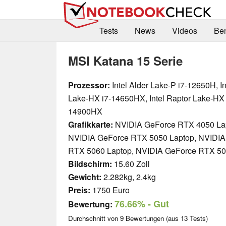
Tests
News
Videos
Be
MSI Katana 15 Serie
Prozessor:
Intel Alder Lake-P i7-12650H, In
Lake-HX i7-14650HX, Intel Raptor Lake-HX 
14900HX
Grafikkarte:
NVIDIA GeForce RTX 4050 La
NVIDIA GeForce RTX 5050 Laptop, NVIDIA
RTX 5060 Laptop, NVIDIA GeForce RTX 50
Bildschirm:
15.60 Zoll
Gewicht:
2.282kg, 2.4kg
Preis:
1750 Euro
76.66%
- Gut
Bewertung:
Durchschnitt von
9
Bewertungen (aus
13
Tests)