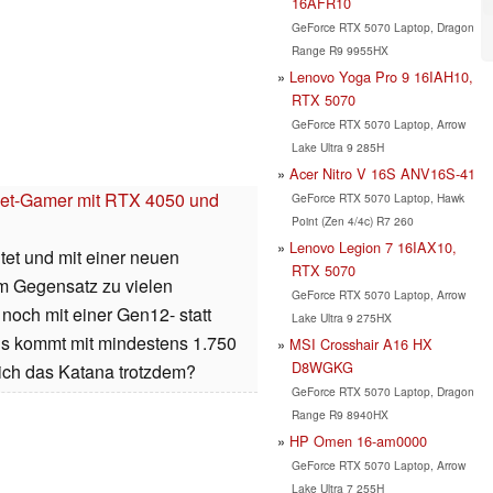
16AFR10
GeForce RTX 5070 Laptop, Dragon
Range R9 9955HX
Lenovo Yoga Pro 9 16IAH10,
RTX 5070
GeForce RTX 5070 Laptop, Arrow
Lake Ultra 9 285H
Acer Nitro V 16S ANV16S-41
get-Gamer mit RTX 4050 und
GeForce RTX 5070 Laptop, Hawk
Point (Zen 4/4c) R7 260
Lenovo Legion 7 16IAX10,
tet und mit einer neuen
RTX 5070
Im Gegensatz zu vielen
GeForce RTX 5070 Laptop, Arrow
och mit einer Gen12- statt
Lake Ultra 9 275HX
is kommt mit mindestens 1.750
MSI Crosshair A16 HX
D8WGKG
sich das Katana trotzdem?
GeForce RTX 5070 Laptop, Dragon
Range R9 8940HX
HP Omen 16-am0000
GeForce RTX 5070 Laptop, Arrow
Lake Ultra 7 255H