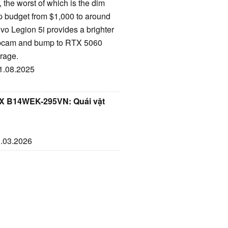
 the worst of which is the dim
op budget from $1,000 to around
vo Legion 5i provides a brighter
 webcam and bump to RTX 5060
rage.
21.08.2025
HX B14WEK-295VN: Quái vật
g
1.03.2026