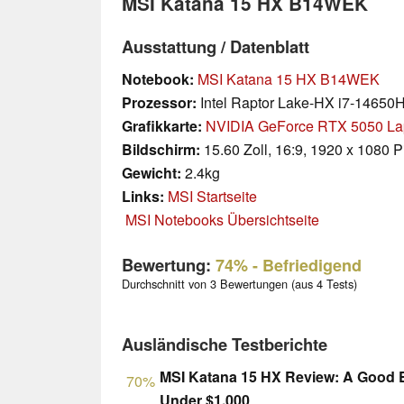
MSI Katana 15 HX B14WEK
Ausstattung / Datenblatt
Notebook:
MSI Katana 15 HX B14WEK
Prozessor:
Intel Raptor Lake-HX i7-14650
Grafikkarte:
NVIDIA GeForce RTX 5050 La
Bildschirm:
15.60 Zoll, 16:9, 1920 x 1080 P
Gewicht:
2.4kg
Links:
MSI Startseite
MSI Notebooks Übersichtseite
Bewertung:
74%
- Befriedigend
Durchschnitt von 3 Bewertungen (aus 4 Tests)
Ausländische Testberichte
MSI Katana 15 HX Review: A Good 
70%
Under $1,000