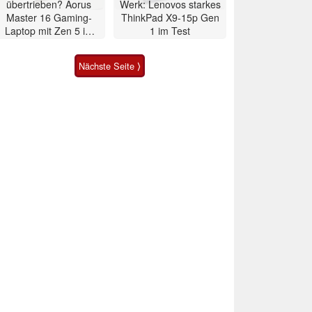
übertrieben? Aorus
Werk: Lenovos starkes
Master 16 Gaming-
ThinkPad X9-15p Gen
Laptop mit Zen 5 im
1 im Test
Test
Nächste Seite ⟩