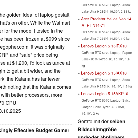
GeForce RTX 5070 Laptop, Arrow
Lake Ultra 9 285H, 16.30", 2.33 kg
he golden ideal of laptop gestalt.
Acer Predator Helios Neo 14
what's on offer. While the Walmart
AI PHN14-71
 for the model I tested in the
GeForce RTX 5070 Laptop, Arrow
ce has been frozen at $999 since
Lake Ultra 7 255H, 14.50", 1.9 kg
Lenovo Legion 5 15IRX10
slegopher.com, it was originally
GeForce RTX 5070 Laptop, Raptor
SRP and "sale" price being
Lake-HX i7-14700HX, 15.10", 1.9
use at $1,200, I'd look askance at
kg
in to get a bit wider, and the
Lenovo Legion 5 15IAX10
rk, the Katana has far fewer
GeForce RTX 5070 Laptop, Arrow
orth noting that the Katana comes
Lake Ultra 9 275HX, 15.10", 1.9 kg
Lenovo Legion 5 15AKP10
e with better processors, more
GeForce RTX 5070 Laptop, Strix /
070 GPU.
Gorgon Point Ryzen AI 7 350,
13.10.2025
15.10", 2 kg
Geräte mit der
selben
Bildschirmgröße
singly Effective Budget Gamer
und/oder ähnlichem