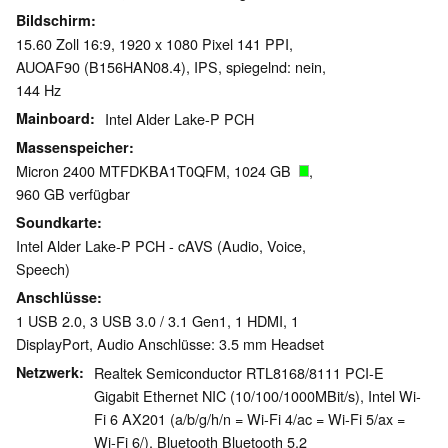
Bildschirm
15.60 Zoll 16:9, 1920 x 1080 Pixel 141 PPI,
AUOAF90 (B156HAN08.4), IPS, spiegelnd: nein,
144 Hz
Mainboard
Intel Alder Lake-P PCH
Massenspeicher
Micron 2400 MTFDKBA1T0QFM, 1024 GB
,
960 GB verfügbar
Soundkarte
Intel Alder Lake-P PCH - cAVS (Audio, Voice,
Speech)
Anschlüsse
1 USB 2.0, 3 USB 3.0 / 3.1 Gen1, 1 HDMI, 1
DisplayPort, Audio Anschlüsse: 3.5 mm Headset
Netzwerk
Realtek Semiconductor RTL8168/8111 PCI-E
Gigabit Ethernet NIC (10/100/1000MBit/s), Intel Wi-
Fi 6 AX201 (a/b/g/h/n = Wi-Fi 4/ac = Wi-Fi 5/ax =
Wi-Fi 6/), Bluetooth Bluetooth 5.2