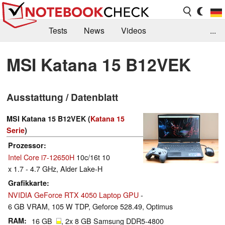
Tests
News
Videos
...
Benchmarks & Tech
Externe Tests
MSI Katana 15 B12VEK
Kaufberatung
Deals
Suche
Jobs
Ausstattung / Datenblatt
Forum
MSI Katana 15 B12VEK (
Katana 15
Serie
)
Prozessor
Intel Core i7-12650H
10c/16t 10
x 1.7 - 4.7 GHz, Alder Lake-H
Grafikkarte
NVIDIA GeForce RTX 4050 Laptop GPU
-
6 GB VRAM, 105 W TDP, Geforce 528.49, Optimus
RAM
16 GB
, 2x 8 GB Samsung DDR5-4800