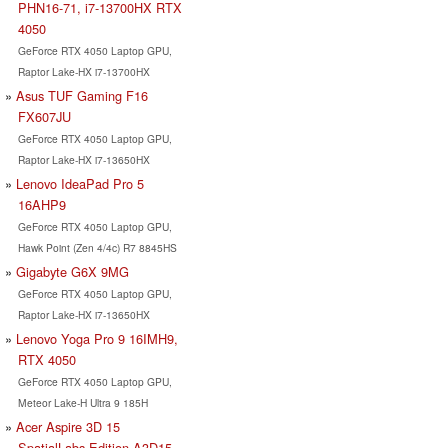
PHN16-71, i7-13700HX RTX
4050
GeForce RTX 4050 Laptop GPU,
Raptor Lake-HX i7-13700HX
Asus TUF Gaming F16
FX607JU
GeForce RTX 4050 Laptop GPU,
Raptor Lake-HX i7-13650HX
Lenovo IdeaPad Pro 5
16AHP9
GeForce RTX 4050 Laptop GPU,
Hawk Point (Zen 4/4c) R7 8845HS
Gigabyte G6X 9MG
GeForce RTX 4050 Laptop GPU,
Raptor Lake-HX i7-13650HX
Lenovo Yoga Pro 9 16IMH9,
RTX 4050
GeForce RTX 4050 Laptop GPU,
Meteor Lake-H Ultra 9 185H
Acer Aspire 3D 15
SpatialLabs Edition A3D15-