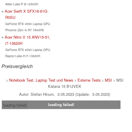
Alder Lake-P i5-12500H
Acer Swift X SFX16-61G-
R0SU
GeForce RTX 4050 Laptop GPU,
Phoenix (Zen 4) R7 7840HS
Acer Nitro V 15 ANV15-51,
i7-13620H
GeForce RTX 4050 Laptop GPU,
Raptor Lake-H i7-13620H
Preisvergleich
>
Notebook Test, Laptop Test und News
>
Externe Tests
>
MSI
> MSI
Katana 15 B12VEK
Autor: Stefan Hinum, 3.05.2023 (Update: 3.05.2023)
loading failed!
loading failed!