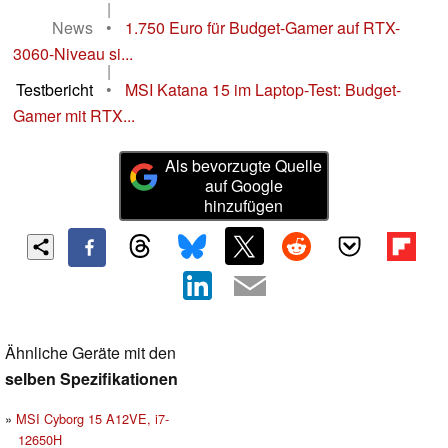
|
News
•
1.750 Euro für Budget-Gamer auf RTX-
3060-Niveau si...
|
Testbericht
•
MSI Katana 15 im Laptop-Test: Budget-
Gamer mit RTX...
Als bevorzugte Quelle
auf Google
hinzufügen
Ähnliche Geräte mit den
selben Spezifikationen
MSI Cyborg 15 A12VE, i7-
12650H