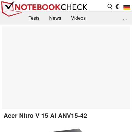
Tests
News
Videos
...
Benchmarks & Tech
Externe Tests
Kaufberatung
Deals
Suche
Jobs
Forum
Acer Nitro V 15 AI ANV15-42