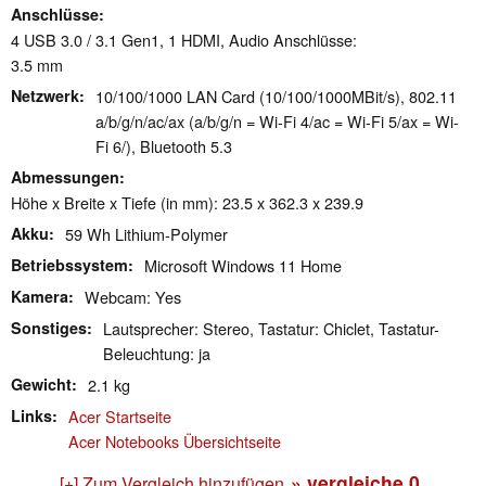
Anschlüsse
4 USB 3.0 / 3.1 Gen1, 1 HDMI, Audio Anschlüsse:
3.5 mm
Netzwerk
10/100/1000 LAN Card (10/100/1000MBit/s), 802.11
a/b/g/n/ac/ax (a/b/g/n = Wi-Fi 4/ac = Wi-Fi 5/ax = Wi-
Fi 6/), Bluetooth 5.3
Abmessungen
Höhe x Breite x Tiefe (in mm): 23.5 x 362.3 x 239.9
Akku
59 Wh Lithium-Polymer
Betriebssystem
Microsoft Windows 11 Home
Kamera
Webcam: Yes
Sonstiges
Lautsprecher: Stereo, Tastatur: Chiclet, Tastatur-
Beleuchtung: ja
Gewicht
2.1 kg
Links
Acer Startseite
Acer Notebooks Übersichtseite
» vergleiche
0
[+] Zum Vergleich hinzufügen