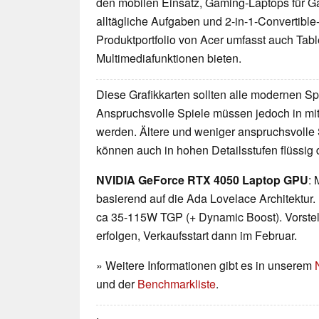
den mobilen Einsatz, Gaming-Laptops für Ga
alltägliche Aufgaben und 2-in-1-Convertible-
Produktportfolio von Acer umfasst auch Tabl
Multimediafunktionen bieten.
Diese Grafikkarten sollten alle modernen Spi
Anspruchsvolle Spiele müssen jedoch in mittl
werden. Ältere und weniger anspruchsvolle 
können auch in hohen Detailsstufen flüssig 
NVIDIA GeForce RTX 4050 Laptop GPU
: 
basierend auf die Ada Lovelace Architekt
ca 35-115W TGP (+ Dynamic Boost). Vorstel
erfolgen, Verkaufsstart dann im Februar.
» Weitere Informationen gibt es in unserem
und der
Benchmarkliste
.