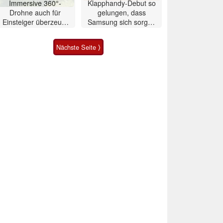
Immersive 360°-
Klapphandy-Debut so
Drohne auch für
gelungen, dass
Einsteiger überzeugt
Samsung sich sorgen
mit Einschränkungen
muss? – Razr Fold
Smartphone im Test
Nächste Seite ⟩