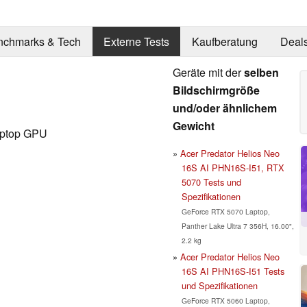
nchmarks & Tech
Externe Tests
Kaufberatung
Deal
Geräte mit der
selben
Bildschirmgröße
und/oder ähnlichem
Gewicht
aptop GPU
Acer Predator Helios Neo
16S AI PHN16S-I51, RTX
5070 Tests und
Spezifikationen
GeForce RTX 5070 Laptop,
Panther Lake Ultra 7 356H, 16.00",
2.2 kg
Acer Predator Helios Neo
16S AI PHN16S-I51 Tests
und Spezifikationen
GeForce RTX 5060 Laptop,