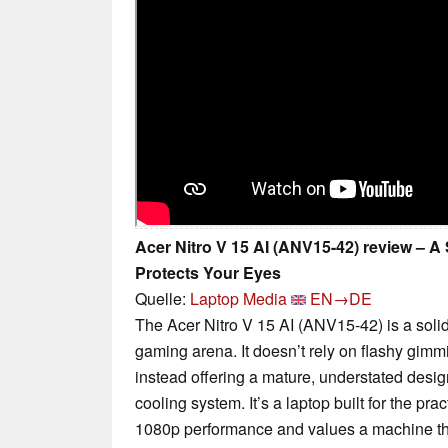
Acer Nitro V 15 AI (ANV15-42) review – 
Protects Your Eyes
Quelle:
Laptop Media
EN→DE
The Acer Nitro V 15 AI (ANV15-42) is a solid
gaming arena. It doesn’t rely on flashy gimmi
instead offering a mature, understated desi
cooling system. It’s a laptop built for the pr
1080p performance and values a machine tha