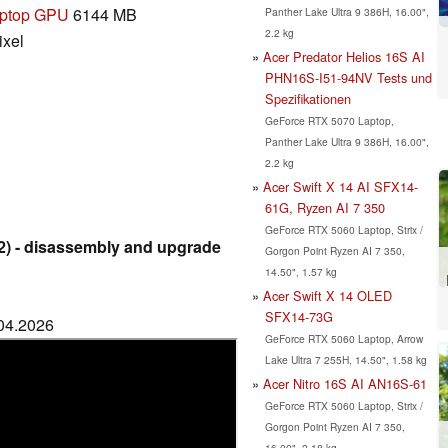
aptop GPU
6144 MB
Panther Lake Ultra 9 386H, 16.00",
2.2 kg
ixel
Acer Predator Helios 16S AI
PHN16S-I51-94NV Tests und
Spezifikationen
GeForce RTX 5070 Laptop,
Panther Lake Ultra 9 386H, 16.00",
2.2 kg
Acer Swift X 14 AI SFX14-
61G, Ryzen AI 7 350
GeForce RTX 5060 Laptop, Strix /
2) - disassembly and upgrade
Gorgon Point Ryzen AI 7 350,
14.50", 1.57 kg
Acer Swift X 14 OLED
SFX14-73G
.04.2026
GeForce RTX 5060 Laptop, Arrow
Lake Ultra 7 255H, 14.50", 1.58 kg
Acer Nitro 16S AI AN16S-61
GeForce RTX 5060 Laptop, Strix /
Gorgon Point Ryzen AI 7 350,
16.00", 2.18 kg