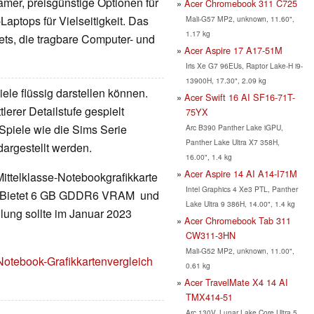
mer, preisgünstige Optionen für
Acer Chromebook 311 C725
Laptops für Vielseitigkeit. Das
Mali-G57 MP2, unknown, 11.60",
1.17 kg
ets, die tragbare Computer- und
Acer Aspire 17 A17-51M
Iris Xe G7 96EUs, Raptor Lake-H i9-
13900H, 17.30", 2.09 kg
ele flüssig darstellen können.
Acer Swift 16 AI SF16-71T-
erer Detailstufe gespielt
75YX
Spiele wie die Sims Serie
Arc B390 Panther Lake iGPU,
Panther Lake Ultra X7 358H,
dargestellt werden.
16.00", 1.4 kg
Acer Aspire 14 AI A14-I71M
Mittelklasse-Notebookgrafikkarte
Intel Graphics 4 Xe3 PTL, Panther
ur. Bietet 6 GB GDDR6 VRAM und
Lake Ultra 9 386H, 14.00", 1.4 kg
lung sollte im Januar 2023
Acer Chromebook Tab 311
CW311-3HN
Mali-G52 MP2, unknown, 11.00",
Notebook-Grafikkartenvergleich
0.61 kg
Acer TravelMate X4 14 AI
TMX414-51
Arc 130V, Lunar Lake Core Ultra 5