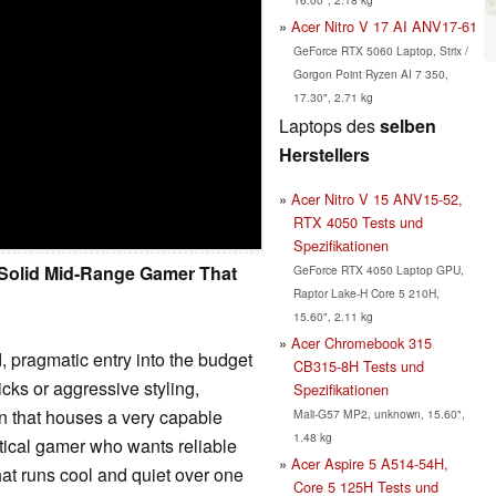
Acer Nitro V 17 AI ANV17-61
GeForce RTX 5060 Laptop, Strix /
Gorgon Point Ryzen AI 7 350,
17.30", 2.71 kg
Laptops des
selben
Herstellers
Acer Nitro V 15 ANV15-52,
RTX 4050 Tests und
Spezifikationen
A Solid Mid-Range Gamer That
GeForce RTX 4050 Laptop GPU,
Raptor Lake-H Core 5 210H,
15.60", 2.11 kg
Acer Chromebook 315
, pragmatic entry into the budget
CB315-8H Tests und
cks or aggressive styling,
Spezifikationen
gn that houses a very capable
Mali-G57 MP2, unknown, 15.60",
1.48 kg
actical gamer who wants reliable
Acer Aspire 5 A514-54H,
t runs cool and quiet over one
Core 5 125H Tests und