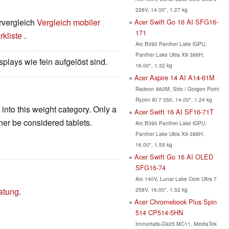
226V, 14.00", 1.27 kg
rvergleich
Vergleich mobiler
Acer Swift Go 16 AI SFG16-
171
kliste
.
Arc B390 Panther Lake iGPU,
Panther Lake Ultra X9 388H,
splays wie fein aufgelöst sind.
16.00", 1.32 kg
Acer Aspire 14 AI A14-61M
Radeon 860M, Strix / Gorgon Point
Ryzen AI 7 350, 14.00", 1.24 kg
into this weight category. Only a
Acer Swift 16 AI SF16-71T
er be considered tablets.
Arc B390 Panther Lake iGPU,
Panther Lake Ultra X9 388H,
16.00", 1.55 kg
Acer Swift Go 16 AI OLED
SFG16-74
!
Arc 140V, Lunar Lake Core Ultra 7
atung
.
258V, 16.00", 1.52 kg
Acer Chromebook Plus Spin
514 CP514-5HN
Immortalis-G925 MC11, MediaTek