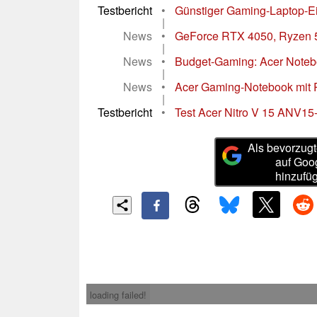
Testbericht
•
Günstiger Gaming-Laptop-Ein
|
News
•
GeForce RTX 4050, Ryzen 5
|
News
•
Budget-Gaming: Acer Notebo
|
News
•
Acer Gaming-Notebook mit 
|
Testbericht
•
Test Acer Nitro V 15 ANV15
Als bevorzugt
auf Goo
hinzufü
loading failed!