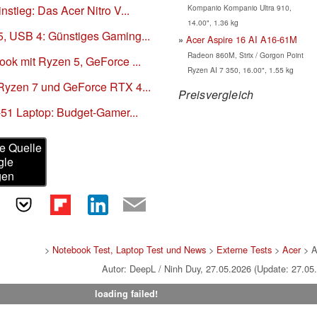
stieg: Das Acer Nitro V...
Kompanio Kompanio Ultra 910,
14.00", 1.36 kg
, USB 4: Günstiges Gaming...
Acer Aspire 16 AI A16-61M
Radeon 860M, Strix / Gorgon Point
ok mit Ryzen 5, GeForce ...
Ryzen AI 7 350, 16.00", 1.55 kg
Ryzen 7 und GeForce RTX 4...
Preisvergleich
-51 Laptop: Budget-Gamer...
e Quelle
gle
gen
>
Notebook Test, Laptop Test und News
>
Externe Tests
>
Acer
> A
Autor: DeepL / Ninh Duy, 27.05.2026 (Update: 27.05
loading failed!