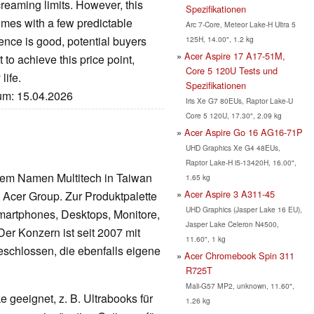
reaming limits. However, this
Spezifikationen
comes with a few predictable
Arc 7-Core, Meteor Lake-H Ultra 5
nce is good, potential buyers
125H, 14.00", 1.2 kg
Acer Aspire 17 A17-51M,
 to achieve this price point,
Core 5 120U Tests und
life.
Spezifikationen
tum: 15.04.2026
Iris Xe G7 80EUs, Raptor Lake-U
Core 5 120U, 17.30", 2.09 kg
Acer Aspire Go 16 AG16-71P
UHD Graphics Xe G4 48EUs,
Raptor Lake-H i5-13420H, 16.00",
dem Namen Multitech in Taiwan
1.65 kg
Acer Aspire 3 A311-45
 Acer Group. Zur Produktpalette
UHD Graphics (Jasper Lake 16 EU),
martphones, Desktops, Monitore,
Jasper Lake Celeron N4500,
er Konzern ist seit 2007 mit
11.60", 1 kg
chlossen, die ebenfalls eigene
Acer Chromebook Spin 311
R725T
Mali-G57 MP2, unknown, 11.60",
geeignet, z. B. Ultrabooks für
1.26 kg