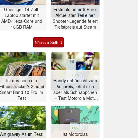
Günstiger 14-Zoll-
Erstmals unter 5 Euro:
Laptop startet mit
Aktuellster Teil einer
AMD-Hexa-Core und
Shooter-Legende feiert
16GB RAM
Tiefstpreis auf Steam
Nächste Seite ⟩
73%
Ist das noch ein
Handy enttäuscht zum
Fitnesstracker? Xiaomi
Vollpreis, lohnt sich
Smart Band 10 Pro im
aber als Schnäppchen
Test
– Test Motorola Moto
G47 Smartphone
86%
Antigravity A1 im Test:
Ist Motorolas