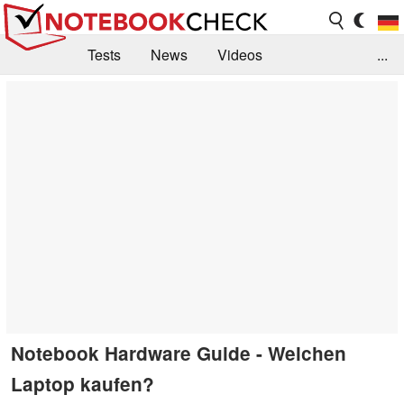
Tests
News
Videos
...
Benchmarks & Tech
Externe Tests
Kaufberatung
Deals
Suche
Jobs
Forum
Notebook Hardware Guide - Welchen
Laptop kaufen?