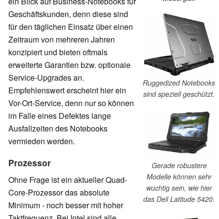
ein Blick auf Business-Notebooks für
Geschäftskunden, denn diese sind
für den täglichen Einsatz über einen
Zeitraum von mehreren Jahren
konzipiert und bieten oftmals
erweiterte Garantien bzw. optionale
Service-Upgrades an.
Ruggedized Notebooks
Empfehlenswert erscheint hier ein
sind speziell geschützt.
Vor-Ort-Service, denn nur so können
im Falle eines Defektes lange
Ausfallzeiten des Notebooks
vermieden werden.
Prozessor
Gerade robustere
Modelle können sehr
Ohne Frage ist ein aktueller Quad-
wuchtig sein, wie hier
Core-Prozessor das absolute
das Dell Latitude 5420.
Minimum - noch besser mit hoher
Taktfrequenz. Bei Intel sind alle