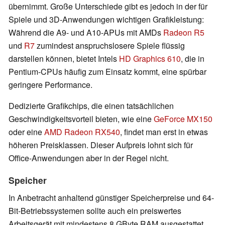
übernimmt. Große Unterschiede gibt es jedoch in der für
Spiele und 3D-Anwendungen wichtigen Grafikleistung:
Während die A9- und A10-APUs mit AMDs
Radeon R5
und
R7
zumindest anspruchslosere Spiele flüssig
darstellen können, bietet Intels
HD Graphics 610
, die in
Pentium-CPUs häufig zum Einsatz kommt, eine spürbar
geringere Performance.
Dedizierte Grafikchips, die einen tatsächlichen
Geschwindigkeitsvorteil bieten, wie eine
GeForce MX150
oder eine
AMD Radeon RX540
, findet man erst in etwas
höheren Preisklassen. Dieser Aufpreis lohnt sich für
Office-Anwendungen aber in der Regel nicht.
Speicher
In Anbetracht anhaltend günstiger Speicherpreise und 64-
Bit-Betriebssystemen sollte auch ein preiswertes
Arbeitsgerät mit mindestens 8 GByte RAM ausgestattet