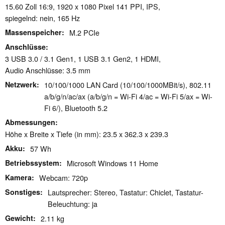
15.60 Zoll 16:9, 1920 x 1080 Pixel 141 PPI, IPS,
spiegelnd: nein, 165 Hz
Massenspeicher
M.2 PCIe
Anschlüsse
3 USB 3.0 / 3.1 Gen1, 1 USB 3.1 Gen2, 1 HDMI,
Audio Anschlüsse: 3.5 mm
Netzwerk
10/100/1000 LAN Card (10/100/1000MBit/s), 802.11
a/b/g/n/ac/ax (a/b/g/n = Wi-Fi 4/ac = Wi-Fi 5/ax = Wi-
Fi 6/), Bluetooth 5.2
Abmessungen
Höhe x Breite x Tiefe (in mm): 23.5 x 362.3 x 239.3
Akku
57 Wh
Betriebssystem
Microsoft Windows 11 Home
Kamera
Webcam: 720p
Sonstiges
Lautsprecher: Stereo, Tastatur: Chiclet, Tastatur-
Beleuchtung: ja
Gewicht
2.11 kg