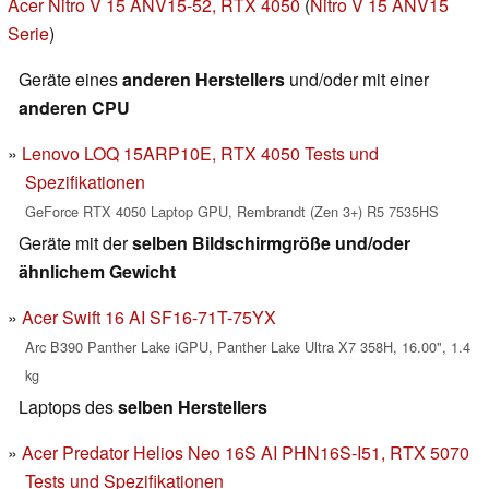
Acer Nitro V 15 ANV15-52, RTX 4050
(
Nitro V 15 ANV15
Serie
)
Geräte eines
anderen Herstellers
und/oder mit einer
anderen CPU
Lenovo LOQ 15ARP10E, RTX 4050 Tests und
Spezifikationen
GeForce RTX 4050 Laptop GPU, Rembrandt (Zen 3+) R5 7535HS
Geräte mit der
selben Bildschirmgröße und/oder
ähnlichem Gewicht
Acer Swift 16 AI SF16-71T-75YX
Arc B390 Panther Lake iGPU, Panther Lake Ultra X7 358H, 16.00", 1.4
kg
Laptops des
selben Herstellers
Acer Predator Helios Neo 16S AI PHN16S-I51, RTX 5070
Tests und Spezifikationen