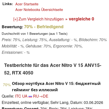
Links
Acer Startseite
Acer Notebooks Übersichtseite
» vergleiche
0
[+] Zum Vergleich hinzufügen
70%
- Befriedigend
Bewertung:
Durchschnitt von
1
Bewertungen (aus
1
Tests)
Preis: 75%, Leistung: 75%, Ausstattung: - %, Bildschirm: 70%
Mobilität: - %, Gehäuse: 70%, Ergonomie: 70%,
Emissionen: - %
Testberichte für das Acer Nitro V 15 ANV15-
52, RTX 4050
Обзор ноутбука Acer Nitro V 15: бюджетный
70%
гейминг без иллюзий
Quelle:
ITC UA
RU→DE
Einzeltest, online verfügbar, Sehr Lang, Datum: 03.06.2026
Bewertung:
Gesamt
: 70% Preis: 75% Leistung: 75%