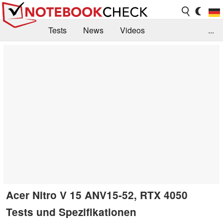
Tests
News
Videos
...
Benchmarks & Tech
Externe Tests
Kaufberatung
Deals
Suche
Jobs
Forum
Acer Nitro V 15 ANV15-52, RTX 4050
Tests und Spezifikationen