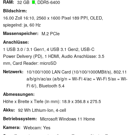
RAM
32 GB
, DDR5-6400
Bildschirm
16.00 Zoll 16:10, 2560 x 1600 Pixel 189 PPI, OLED,
spiegelnd: ja, 60 Hz
Massenspeicher
M.2 PCIe
Anschlüsse
1 USB 3.0 / 3.1 Gen1, 4 USB 3.1 Gen2, USB-C
Power Delivery (PD), 1 HDMI, Audio Anschlüsse: 3.5
mm, Card Reader: microSD
Netzwerk
10/100/1000 LAN Card (10/100/1000MBit/s), 802.11
a/b/g/n/ac/ax (a/b/g/n = Wi-Fi 4/ac = Wi-Fi 5/ax = Wi-
Fi 6/), Bluetooth 5.4
Abmessungen
Höhe x Breite x Tiefe (in mm): 18.9 x 356.8 x 275.5
Akku
92 Wh Lithium-Ion, 4-cell
Betriebssystem
Microsoft Windows 11 Home
Kamera
Webcam: Yes