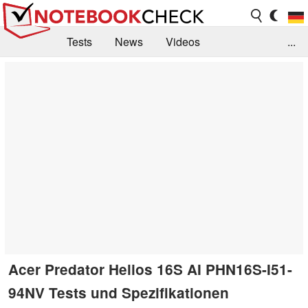
Tests
News
Videos
...
Benchmarks & Tech
Externe Tests
Kaufberatung
Deals
Suche
Jobs
Forum
Acer Predator Helios 16S AI PHN16S-I51-
94NV Tests und Spezifikationen