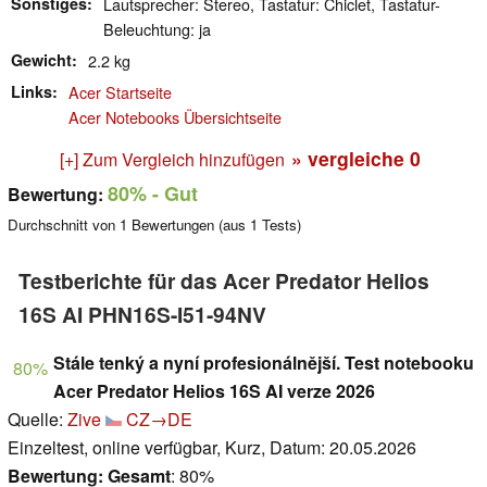
Sonstiges
Lautsprecher: Stereo, Tastatur: Chiclet, Tastatur-
Beleuchtung: ja
Gewicht
2.2 kg
Links
Acer Startseite
Acer Notebooks Übersichtseite
» vergleiche
0
[+] Zum Vergleich hinzufügen
80%
- Gut
Bewertung:
Durchschnitt von
1
Bewertungen (aus
1
Tests)
Testberichte für das Acer Predator Helios
16S AI PHN16S-I51-94NV
Stále tenký a nyní profesionálnější. Test notebooku
80%
Acer Predator Helios 16S AI verze 2026
Quelle:
Zive
CZ→DE
Einzeltest, online verfügbar, Kurz, Datum: 20.05.2026
Bewertung:
Gesamt
: 80%