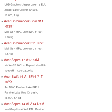
UHD Graphics (Jasper Lake 16 EU),
Jasper Lake Celeron N4500,
11.60", 1 kg
Acer Chromebook Spin 311
R725T
Mali-G57 MP2, unknown, 11.60",
1.26 kg
Acer Chromebook 311 C725
Mali-G57 MP2, unknown, 11.60",
1.17 kg
Acer Aspire 17 A17-51M
Iris Xe G7 96EUs, Raptor Lake-H i9-
13900H, 17.30", 2.09 kg
Acer Swift 16 AI SF16-71T-
75YX
Arc B390 Panther Lake iGPU,
Panther Lake Ultra X7 358H,
16.00", 1.4 kg
Acer Aspire 14 AI A14-I71M
Intel Graphics 4 Xe3 PTL, Panther