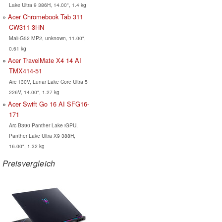
Lake Ultra 9 386H, 14.00", 1.4 kg
Acer Chromebook Tab 311
CW311-3HN
Mali-G52 MP2, unknown, 11.00",
0.61 kg
Acer TravelMate X4 14 AI
TMX414-51
Arc 130V, Lunar Lake Core Ultra 5
226V, 14.00", 1.27 kg
Acer Swift Go 16 AI SFG16-
171
Arc B390 Panther Lake iGPU,
Panther Lake Ultra X9 388H,
16.00", 1.32 kg
Preisvergleich