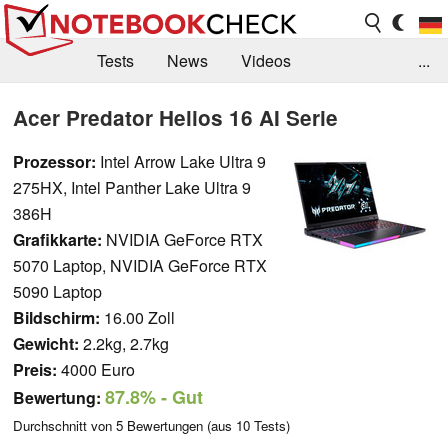
Tests
News
Videos
...
Benchmarks & Tech
Externe Tests
Acer Predator Helios 16 AI Serie
Kaufberatung
Deals
Suche
Jobs
Prozessor:
Intel Arrow Lake Ultra 9
275HX, Intel Panther Lake Ultra 9
Forum
386H
Grafikkarte:
NVIDIA GeForce RTX
5070 Laptop, NVIDIA GeForce RTX
5090 Laptop
Bildschirm:
16.00 Zoll
Gewicht:
2.2kg, 2.7kg
Preis:
4000 Euro
87.8%
- Gut
Bewertung:
Durchschnitt von
5
Bewertungen (aus
10
Tests)