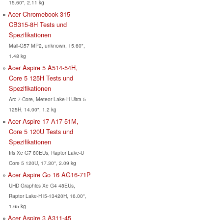
15.60", 2.11 kg
Acer Chromebook 315
CB315-8H Tests und
Spezifikationen
Mali-G57 MP2, unknown, 15.60",
1.48 kg
Acer Aspire 5 A514-54H,
Core 5 125H Tests und
Spezifikationen
Arc 7-Core, Meteor Lake-H Ultra 5
125H, 14.00", 1.2 kg
Acer Aspire 17 A17-51M,
Core 5 120U Tests und
Spezifikationen
Iris Xe G7 80EUs, Raptor Lake-U
Core 5 120U, 17.30", 2.09 kg
Acer Aspire Go 16 AG16-71P
UHD Graphics Xe G4 48EUs,
Raptor Lake-H i5-13420H, 16.00",
1.65 kg
Acer Aspire 3 A311-45