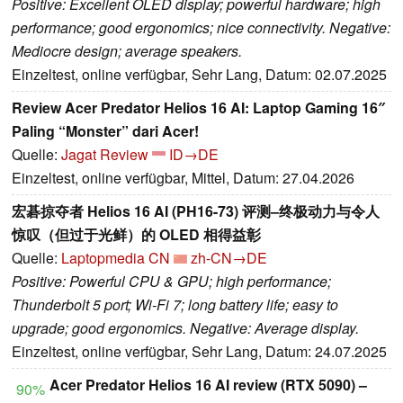
Positive: Excellent OLED display; powerful hardware; high
performance; good ergonomics; nice connectivity. Negative:
Mediocre design; average speakers.
Einzeltest, online verfügbar, Sehr Lang, Datum: 02.07.2025
Review Acer Predator Helios 16 AI: Laptop Gaming 16″
Paling “Monster” dari Acer!
Quelle:
Jagat Review
ID→DE
Einzeltest, online verfügbar, Mittel, Datum: 27.04.2026
宏碁掠夺者 Helios 16 AI (PH16-73) 评测–终极动力与令人
惊叹（但过于光鲜）的 OLED 相得益彰
Quelle:
Laptopmedia CN
zh-CN→DE
Positive: Powerful CPU & GPU; high performance;
Thunderbolt 5 port; Wi-Fi 7; long battery life; easy to
upgrade; good ergonomics. Negative: Average display.
Einzeltest, online verfügbar, Sehr Lang, Datum: 24.07.2025
Acer Predator Helios 16 AI review (RTX 5090) –
90%