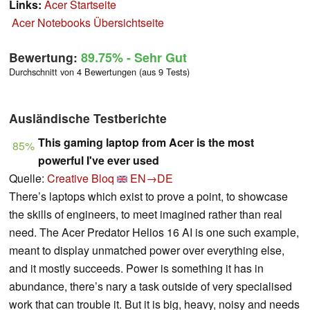
Links:
Acer Startseite
Acer Notebooks Übersichtseite
Bewertung:
89.75%
- Sehr Gut
Durchschnitt von 4 Bewertungen (aus 9 Tests)
Ausländische Testberichte
This gaming laptop from Acer is the most
85%
powerful I've ever used
Quelle:
Creative Bloq
EN→DE
There’s laptops which exist to prove a point, to showcase
the skills of engineers, to meet imagined rather than real
need. The Acer Predator Helios 16 AI is one such example,
meant to display unmatched power over everything else,
and it mostly succeeds. Power is something it has in
abundance, there’s nary a task outside of very specialised
work that can trouble it. But it is big, heavy, noisy and needs