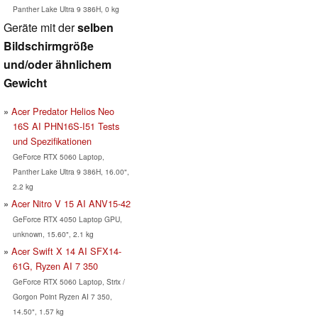
Panther Lake Ultra 9 386H, 0 kg
Geräte mit der
selben
Bildschirmgröße
und/oder ähnlichem
Gewicht
Acer Predator Helios Neo
16S AI PHN16S-I51 Tests
und Spezifikationen
GeForce RTX 5060 Laptop,
Panther Lake Ultra 9 386H, 16.00",
2.2 kg
Acer Nitro V 15 AI ANV15-42
GeForce RTX 4050 Laptop GPU,
unknown, 15.60", 2.1 kg
Acer Swift X 14 AI SFX14-
61G, Ryzen AI 7 350
GeForce RTX 5060 Laptop, Strix /
Gorgon Point Ryzen AI 7 350,
14.50", 1.57 kg