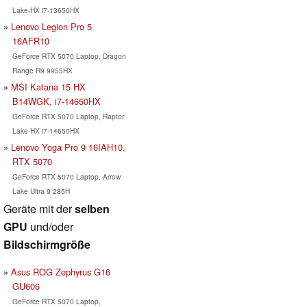
Lake-HX i7-13650HX
Lenovo Legion Pro 5
16AFR10
GeForce RTX 5070 Laptop, Dragon
Range R9 9955HX
MSI Katana 15 HX
B14WGK, i7-14650HX
GeForce RTX 5070 Laptop, Raptor
Lake-HX i7-14650HX
Lenovo Yoga Pro 9 16IAH10,
RTX 5070
GeForce RTX 5070 Laptop, Arrow
Lake Ultra 9 285H
Geräte mit der
selben
GPU
und/oder
Bildschirmgröße
Asus ROG Zephyrus G16
GU606
GeForce RTX 5070 Laptop,