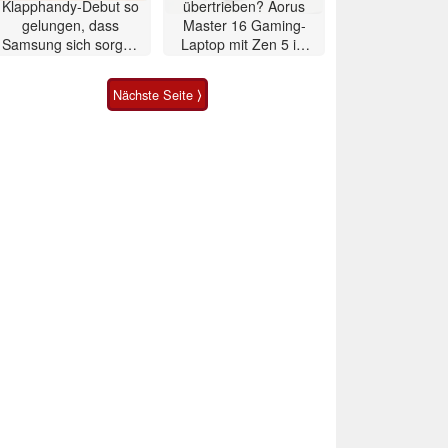
Klapphandy-Debut so
übertrieben? Aorus
gelungen, dass
Master 16 Gaming-
Samsung sich sorgen
Laptop mit Zen 5 im
muss? – Razr Fold
Test
Smartphone im Test
Nächste Seite ⟩