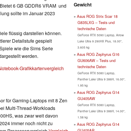
Gewicht
ur. Bietet 6 GB GDDR6 VRAM und
lung sollte im Januar 2023
Asus ROG Strix Scar 18
G835LXG – Tests und
technische Daten
ele flüssig darstellen können.
GeForce RTX 5090 Laptop, Arrow
erer Detailstufe gespielt
Lake Ultra 9 290HX Plus, 18.00",
3.605 kg
Spiele wie die Sims Serie
Asus ROG Zephyrus G16
dargestellt werden.
GU606AW – Tests und
technische Daten
Notebook-Grafikkartenvergleich
GeForce RTX 5080 Laptop,
Panther Lake Ultra 9 386H, 16.00",
1.95 kg
Asus ROG Zephyrus G14
GU405AW
sor für Gaming-Laptops mit 8 Zen
GeForce RTX 5080 Laptop,
ei Multi-Thread-Workloads
Panther Lake Ultra 9 386H, 14.00",
6800HS, was zwar weit davon
1.58 kg
 2024 immer noch nicht zu
Asus ROG Zephyrus G14
GU405AR
serem Prozessorvergleich
Vergleich