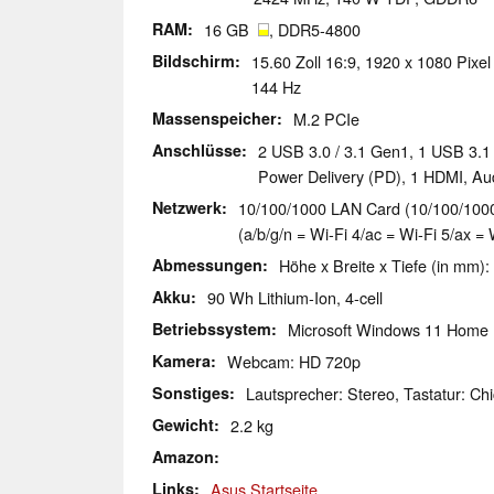
RAM
16 GB
, DDR5-4800
Bildschirm
15.60 Zoll 16:9, 1920 x 1080 Pixel
144 Hz
Massenspeicher
M.2 PCIe
Anschlüsse
2 USB 3.0 / 3.1 Gen1, 1 USB 3.
Power Delivery (PD), 1 HDMI, A
Netzwerk
10/100/1000 LAN Card (10/100/1000M
(a/b/g/n = Wi-Fi 4/ac = Wi-Fi 5/ax = 
Abmessungen
Höhe x Breite x Tiefe (in mm):
Akku
90 Wh Lithium-Ion, 4-cell
Betriebssystem
Microsoft Windows 11 Home
Kamera
Webcam: HD 720p
Sonstiges
Lautsprecher: Stereo, Tastatur: Chi
Gewicht
2.2 kg
Amazon
Links
Asus Startseite