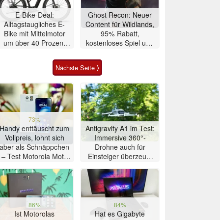
E-Bike-Deal:
Ghost Recon: Neuer
Alltagstaugliches E-
Content für Wildlands,
Bike mit Mittelmotor
95% Rabatt,
um über 40 Prozent
kostenloses Spiel und
reduziert
4K 60 FPS Upgrades
angekündigt
Nächste Seite ⟩
73%
Handy enttäuscht zum
Antigravity A1 im Test:
Vollpreis, lohnt sich
Immersive 360°-
aber als Schnäppchen
Drohne auch für
– Test Motorola Moto
Einsteiger überzeugt
G47 Smartphone
mit Einschränkungen
86%
84%
Ist Motorolas
Hat es Gigabyte