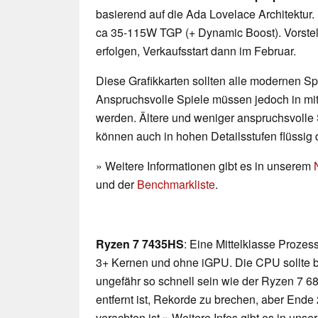
basierend auf die Ada Lovelace Architekt
ca 35-115W TGP (+ Dynamic Boost). Vorstel
erfolgen, Verkaufsstart dann im Februar.
Diese Grafikkarten sollten alle modernen Spi
Anspruchsvolle Spiele müssen jedoch in mittl
werden. Ältere und weniger anspruchsvolle 
können auch in hohen Detailsstufen flüssig 
» Weitere Informationen gibt es in unserem
und der
Benchmarkliste
.
Ryzen 7 7435HS
: Eine Mittelklasse Prozes
3+ Kernen und ohne iGPU. Die CPU sollte b
ungefähr so schnell sein wie der Ryzen 7 
entfernt ist, Rekorde zu brechen, aber Ende
verachten ist.» Weitere Infos gibt es in un