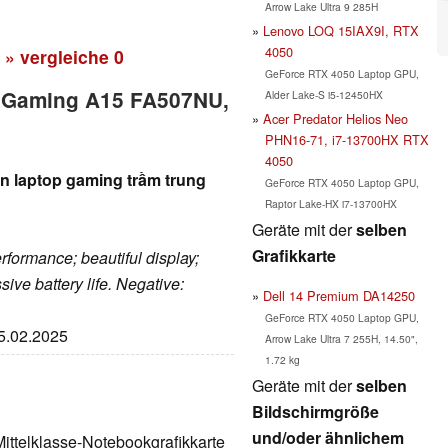
Arrow Lake Ultra 9 285H
Lenovo LOQ 15IAX9I, RTX
4050
» vergleiche
0
GeForce RTX 4050 Laptop GPU,
F Gaming A15 FA507NU,
Alder Lake-S i5-12450HX
Acer Predator Helios Neo
PHN16-71, i7-13700HX RTX
4050
 laptop gaming trầm trung
GeForce RTX 4050 Laptop GPU,
Raptor Lake-HX i7-13700HX
Geräte mit der
selben
Grafikkarte
formance; beautiful display;
ive battery life. Negative:
Dell 14 Premium DA14250
GeForce RTX 4050 Laptop GPU,
05.02.2025
Arrow Lake Ultra 7 255H, 14.50",
1.72 kg
Geräte mit der
selben
Bildschirmgröße
und/oder ähnlichem
Mittelklasse-Notebookgrafikkarte