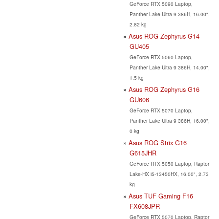
GeForce RTX 5090 Laptop,
Panther Lake Ultra 9 386H, 16.00",
2.82 kg
Asus ROG Zephyrus G14
GU405
GeForce RTX 5060 Laptop,
Panther Lake Ultra 9 386H, 14.00",
1.5 kg
Asus ROG Zephyrus G16
GU606
GeForce RTX 5070 Laptop,
Panther Lake Ultra 9 386H, 16.00",
0 kg
Asus ROG Strix G16
G615JHR
GeForce RTX 5050 Laptop, Raptor
Lake-HX i5-13450HX, 16.00", 2.73
kg
Asus TUF Gaming F16
FX608JPR
GeForce RTX 5070 Laptop, Raptor