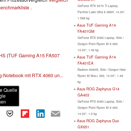
GeForce RTX 5070 Ti Laptop,
enchmarkliste
.
Panther Lake Ultra 9 386H, 14.00",
1.568 kg
Asus TUF Gaming A14
FA401GM
GeForce RTX 5060 Laptop, Strix /
Gorgon Point Ryzen AI 9 465,
14.00", 1.46 kg
5HS
(
TUF Gaming A15 FA507
Asus TUF Gaming A14
FA401EA
Radeon 8060S, Strix / Gorgon Halo
-Notebook mit RTX 4060 un...
Ryzen AI Max+ 392, 14.00", 1.48
kg
Asus ROG Zephyrus G14
e Quelle
GA403
gle
gen
GeForce RTX 5060 Laptop, Strix /
Gorgon Point Ryzen AI 9 465,
14.00", 1.5 kg
Asus ROG Zephyrus Duo
GX651