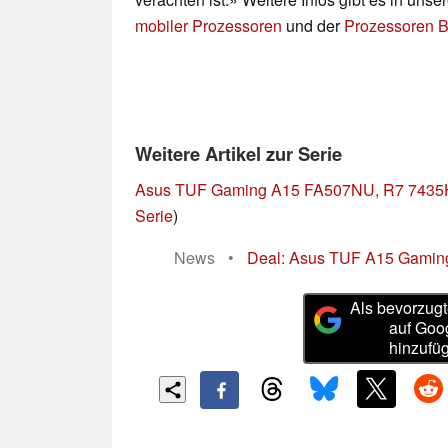
mobiler Prozessoren
und der
Prozessoren B
Weitere Artikel zur Serie
Asus TUF Gaming A15 FA507NU, R7 743
Serie
)
News
•
Deal: Asus TUF A15 Gaming
Als bevorzugt
auf Goo
hinzufü