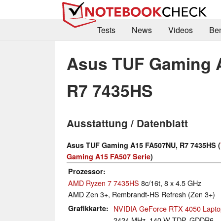
Tests
News
Videos
Be
Asus TUF Gaming 
R7 7435HS
Ausstattung / Datenblatt
Asus TUF Gaming A15 FA507NU, R7 7435HS (
Gaming A15 FA507 Serie
)
Prozessor
AMD Ryzen 7 7435HS
8c/16t, 8 x 4.5 GHz
AMD Zen 3+, Rembrandt-HS Refresh (Zen 3+)
Grafikkarte
NVIDIA GeForce RTX 4050 Lapt
2424 MHz, 140 W TDP, GDDR6