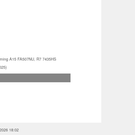
ming A15 FA507NU, R7 7435HS
025)
.2026 18:02