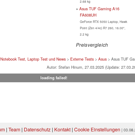
2.68 kg
Asus TUF Gaming A16
FA608UH
GeForce RTX 5050 Laptop, Hawk
Point (Zen 4/4c) R7 260, 16.00",
2.2 kg
Preisvergleich
>
Notebook Test, Laptop Test und News
>
Externe Tests
>
Asus
> Asus TUF Ga
Autor: Stefan Hinum, 27.03.2025 (Update: 27.03.2
loading failed!
um
|
Team
|
Datenschutz
|
Kontakt
|
Cookie Einstellungen
| 03.08