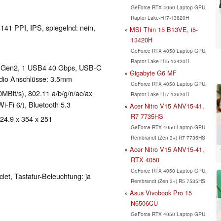
GeForce RTX 4050 Laptop GPU,
Raptor Lake-H i7-13620H
 141 PPI, IPS, spiegelnd: nein,
MSI Thin 15 B13VE, i5-
13420H
GeForce RTX 4050 Laptop GPU,
Raptor Lake-H i5-13420H
1 Gen2, 1 USB4 40 Gbps, USB-C
Gigabyte G6 MF
udio Anschlüsse: 3.5mm
GeForce RTX 4050 Laptop GPU,
Bit/s), 802.11 a/b/g/n/ac/ax
Raptor Lake-H i7-13620H
Wi-Fi 6/), Bluetooth 5.3
Acer Nitro V15 ANV15-41,
R7 7735HS
 24.9 x 354 x 251
GeForce RTX 4050 Laptop GPU,
Rembrandt (Zen 3+) R7 7735HS
Acer Nitro V15 ANV15-41,
RTX 4050
GeForce RTX 4050 Laptop GPU,
clet, Tastatur-Beleuchtung: ja
Rembrandt (Zen 3+) R5 7535HS
Asus Vivobook Pro 15
N6506CU
GeForce RTX 4050 Laptop GPU,