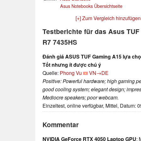
Asus Notebooks Übersichtseite
[+] Zum Vergleich hinzufügen
Testberichte für das Asus TU
R7 7435HS
Đánh giá ASUS TUF Gaming A15 lựa chọn
Tốt nhưng ít được chú ý
Quelle:
Phong Vu
VN→DE
Positive: Powerful hardware; high gaming per
good cooling system; elegant design; impress
Mediocre speakers; poor webcam.
Einzeltest, online verfügbar, Mittel, Datum: 
Kommentar
NVIDIA GeForce RTX 4050 Laptop GPU
: 