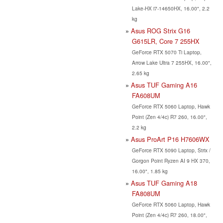
Lake-HX i7-14650HX, 16.00", 2.2
kg
Asus ROG Strix G16
G615LR, Core 7 255HX
GeForce RTX 5070 Ti Laptop,
Arrow Lake Ultra 7 255HX, 16.00",
2.65 kg
Asus TUF Gaming A16
FA608UM
GeForce RTX 5060 Laptop, Hawk
Point (Zen 4/4c) R7 260, 16.00",
2.2 kg
Asus ProArt P16 H7606WX
GeForce RTX 5090 Laptop, Strix /
Gorgon Point Ryzen AI 9 HX 370,
16.00", 1.85 kg
Asus TUF Gaming A18
FA808UM
GeForce RTX 5060 Laptop, Hawk
Point (Zen 4/4c) R7 260, 18.00",