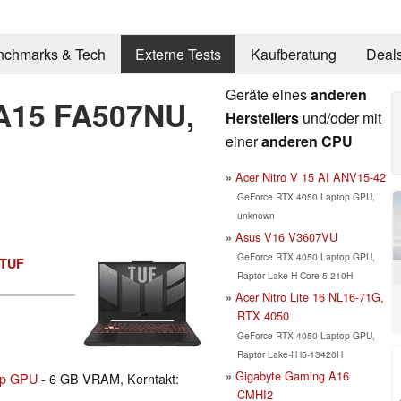
nchmarks & Tech
Externe Tests
Kaufberatung
Deal
Geräte eines
anderen
A15 FA507NU,
Herstellers
und/oder mit
einer
anderen CPU
Acer Nitro V 15 AI ANV15-42
GeForce RTX 4050 Laptop GPU,
unknown
Asus V16 V3607VU
GeForce RTX 4050 Laptop GPU,
TUF
Raptor Lake-H Core 5 210H
Acer Nitro Lite 16 NL16-71G,
RTX 4050
GeForce RTX 4050 Laptop GPU,
Raptor Lake-H i5-13420H
Gigabyte Gaming A16
op GPU
- 6 GB VRAM, Kerntakt:
CMHI2