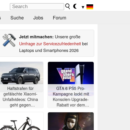
▼
s
Suche
Jobs
Forum
Unsere große
Jetzt mitmachen:
Umfrage zur Servicezufriedenheit
bei
Laptops und Smartphones 2026
Haftstrafen für
GTA 6 PS5 Pro-
gefälschte Xiaomi-
Kampagne lockt mit
Unfallvideos: China
Konsolen-Upgrade-
geht gegen
Rabatt vor dem
Elektroauto-Deepfakes
Erscheinungsdatum
vor