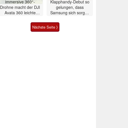
immersive 360°-
Klapphandy-Debut so
Drohne macht der DJI
gelungen, dass
Avata 360 leichte
Samsung sich sorgen
Konkurrenz
muss? – Razr Fold
Smartphone im Test
Nächste Seite ⟩