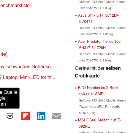
GeForce RTX 2060 Mobile, Comet
enchmarkliste
.
Lake i7-10750H, 2.9 kg
Asus Strix G17 G712LV-
EV047T
GeForce RTX 2060 Mobile, Comet
Lake i7-10750H, 2.85 kg
Acer Predator Helios 300
PH317-54-728H
rie
)
GeForce RTX 2060 Mobile, Comet
Lake i7-10750H, 2.9 kg
play, schwaches Gehäuse
Geräte mit der
selben
Grafikkarte
Laptop: Mini-LED for th...
BTO Notebooks X-Book
e Quelle
15X1187-AMD
gle
GeForce RTX 2060 Mobile, Renoir
gen
(Ryzen 4000 APU) R7 4800H,
15.60", 0 kg
MSI GS66 Stealth 10SE-
092NL
GeForce RTX 2060 Mobile, Comet