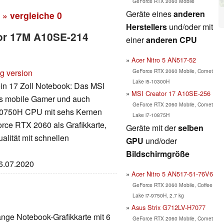
GeForce RTX 2060 Mobile
Geräte eines
anderen
» vergleiche
0
Herstellers
und/oder mit
tor 17M A10SE-214
einer
anderen CPU
Acer Nitro 5 AN517-52
GeForce RTX 2060 Mobile, Comet
rg version
Lake i5-10300H
ein 17 Zoll Notebook: Das MSI
MSI Creator 17 A10SE-256
as mobile Gamer und auch
GeForce RTX 2060 Mobile, Comet
-10750H CPU mit sehs Kernen
Lake i7-10875H
orce RTX 2060 als Grafikkarte,
Geräte mit der
selben
alität mit schnellen
GPU
und/oder
Bildschirmgröße
16.07.2020
Acer Nitro 5 AN517-51-76V6
GeForce RTX 2060 Mobile, Coffee
Lake i7-9750H, 2.7 kg
Asus Strix G712LV-H7077
ange Notebook-Grafikkarte mit 6
GeForce RTX 2060 Mobile, Comet