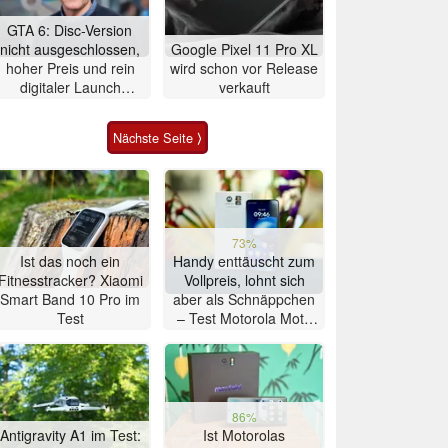
GTA 6: Disc-Version
nicht ausgeschlossen,
Google Pixel 11 Pro XL
hoher Preis und rein
wird schon vor Release
digitaler Launch
verkauft
werden gerechtfertigt
Nächste Seite ⟩
73%
Ist das noch ein
Handy enttäuscht zum
Fitnesstracker? Xiaomi
Vollpreis, lohnt sich
Smart Band 10 Pro im
aber als Schnäppchen
Test
– Test Motorola Moto
G47 Smartphone
86%
Antigravity A1 im Test:
Ist Motorolas