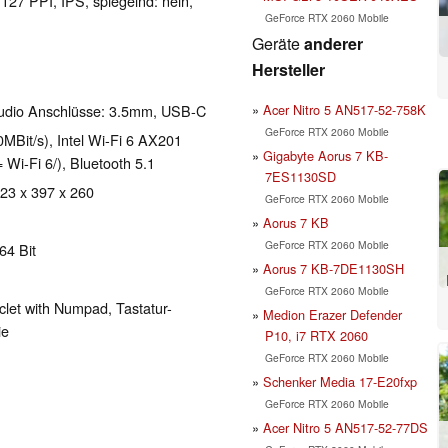
 127 PPI, IPS, spiegelnd: nein,
GeForce RTX 2060 Mobile
Geräte
anderer
Hersteller
Acer Nitro 5 AN517-52-758K
Audio Anschlüsse: 3.5mm, USB-C
GeForce RTX 2060 Mobile
Bit/s), Intel Wi-Fi 6 AX201
Gigabyte Aorus 7 KB-
= Wi-Fi 6/), Bluetooth 5.1
7ES1130SD
 23 x 397 x 260
GeForce RTX 2060 Mobile
Aorus 7 KB
GeForce RTX 2060 Mobile
64 Bit
Aorus 7 KB-7DE1130SH
GeForce RTX 2060 Mobile
clet with Numpad, Tastatur-
Medion Erazer Defender
ie
P10, i7 RTX 2060
GeForce RTX 2060 Mobile
Schenker Media 17-E20fxp
GeForce RTX 2060 Mobile
Acer Nitro 5 AN517-52-77DS