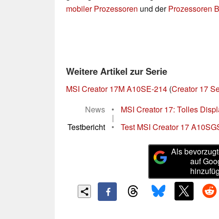
mobiler Prozessoren
und der
Prozessoren B
Weitere Artikel zur Serie
MSI Creator 17M A10SE-214
(
Creator 17 Se
News
•
MSI Creator 17: Tolles Dis
|
Testbericht
•
Test MSI Creator 17 A10SGS 
Als bevorzugt
auf Goo
hinzufü