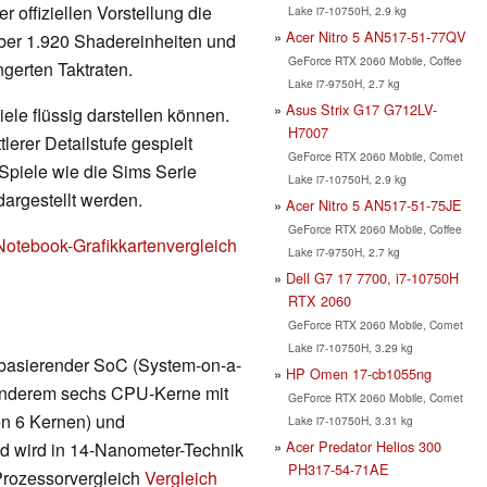
 offiziellen Vorstellung die
Lake i7-10750H, 2.9 kg
Acer Nitro 5 AN517-51-77QV
über 1.920 Shadereinheiten und
GeForce RTX 2060 Mobile, Coffee
ngerten Taktraten.
Lake i7-9750H, 2.7 kg
Asus Strix G17 G712LV-
ele flüssig darstellen können.
H7007
erer Detailstufe gespielt
GeForce RTX 2060 Mobile, Comet
Spiele wie die Sims Serie
Lake i7-10750H, 2.9 kg
dargestellt werden.
Acer Nitro 5 AN517-51-75JE
GeForce RTX 2060 Mobile, Coffee
Notebook-Grafikkartenvergleich
Lake i7-9750H, 2.7 kg
Dell G7 17 7700, i7-10750H
RTX 2060
GeForce RTX 2060 Mobile, Comet
Lake i7-10750H, 3.29 kg
 basierender SoC (System-on-a-
HP Omen 17-cb1055ng
r anderem sechs CPU-Kerne mit
GeForce RTX 2060 Mobile, Comet
en 6 Kernen) und
Lake i7-10750H, 3.31 kg
Acer Predator Helios 300
nd wird in 14-Nanometer-Technik
PH317-54-71AE
 Prozessorvergleich
Vergleich