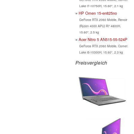
Lake i7-10750H, 15.60", 2.1 kg
HP Omen 15-en825no
GeForce RTX 2060 Mobile, Renoir
(Ryzen 4000 APU) R7 4800H,
15.60", 2.5 kg
Acer Nitro 5 AN515-55-524P
GeForce RTX 2060 Mobile, Comet
Lake i5-10300H, 15.60", 2.3 kg
Preisvergleich