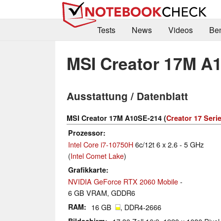
Tests
News
Videos
Be
MSI Creator 17M A
Ausstattung / Datenblatt
MSI Creator 17M A10SE-214 (
Creator 17 Seri
Prozessor
Intel Core i7-10750H
6c/12t 6 x 2.6 - 5 GHz
(
Intel Comet Lake
)
Grafikkarte
NVIDIA GeForce RTX 2060 Mobile
-
6 GB VRAM, GDDR6
RAM
16 GB
, DDR4-2666