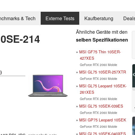
nchmarks & Tech
Externe Tests
Kaufberatung
Deal
Ähnliche Geräte mit den
10SE-214
selben Spezifikationen
MSI GF75 Thin 10SER-
427XES
GeForce RTX 2060 Mobile
MSI GL75 10SER-257XTR
e
)
GeForce RTX 2060 Mobile
MSI GL75 Leopard 10SEK-
261XES
GeForce RTX 2060 Mobile
MSI GL75 10SEK-039ES
GeForce RTX 2060 Mobile
MSI GP75 Leopard 10SEK
GeForce RTX 2060 Mobile
MSI GL75 10SEK-040XES