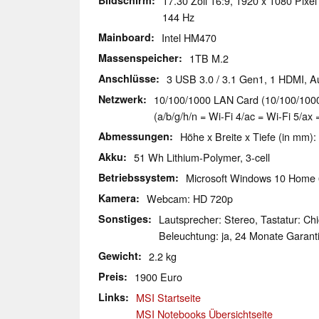
Bildschirm
17.30 Zoll 16:9, 1920 x 1080 Pixel
144 Hz
Mainboard
Intel HM470
Massenspeicher
1TB M.2
Anschlüsse
3 USB 3.0 / 3.1 Gen1, 1 HDMI, 
Netzwerk
10/100/1000 LAN Card (10/100/1000M
(a/b/g/h/n = Wi-Fi 4/ac = Wi-Fi 5/ax 
Abmessungen
Höhe x Breite x Tiefe (in mm):
Akku
51 Wh Lithium-Polymer, 3-cell
Betriebssystem
Microsoft Windows 10 Home 
Kamera
Webcam: HD 720p
Sonstiges
Lautsprecher: Stereo, Tastatur: Chi
Beleuchtung: ja, 24 Monate Garant
Gewicht
2.2 kg
Preis
1900 Euro
Links
MSI Startseite
MSI Notebooks Übersichtseite