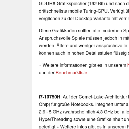
GDDR6-Grafikspeicher (192 Bit) und nach der
drittschnellste mobile Turing-GPU. Verfügt 
verglichen zu der Desktop-Variante mit verri
Diese Grafikkarten sollten alle modernen Spi
Anspruchsvolle Spiele müssen jedoch in mittl
werden. Ältere und weniger anspruchsvolle 
können auch in hohen Detailsstufen flüssig 
» Weitere Informationen gibt es in unserem
und der
Benchmarkliste
.
i7-10750H
: Auf der Comet-Lake-Architektur
Chip) für große Notebooks. Integriert unte
2,6 - 5 GHz (wahrscheinlich 4,3 GHz bei all
HyperThreading sowie eine Grafikeinheit u
gefertigt.» Weitere Infos gibt es in unserem