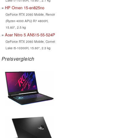
Lake i7-10750H, 15.60", 2.1 kg
HP Omen 15-en825no
GeForce RTX 2060 Mobile, Renoir
(Ryzen 4000 APU) R7 4800H,
15.60", 2.5 kg
Acer Nitro 5 AN515-55-524P
GeForce RTX 2060 Mobile, Comet
Lake i5-10300H, 15.60", 2.3 kg
Preisvergleich