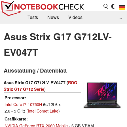
Tests
News
Videos
...
Benchmarks & Tech
Externe Tests
Asus Strix G17 G712LV-
Kaufberatung
Deals
Suche
Jobs
EV047T
Forum
Ausstattung / Datenblatt
Asus Strix G17 G712LV-EV047T (
ROG
Strix G17 G712 Serie
)
Prozessor
Intel Core i7-10750H
6c/12t 6 x
2.6 - 5 GHz (
Intel Comet Lake
)
Grafikkarte
NVIDIA GeForce RTX 2060 Mobile
- 6 GB VRAM,