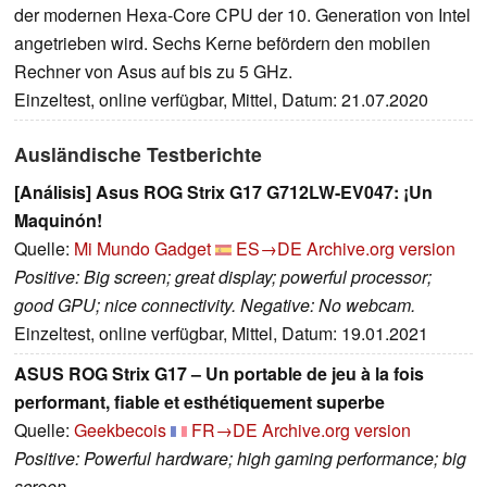
der modernen Hexa-Core CPU der 10. Generation von Intel
angetrieben wird. Sechs Kerne befördern den mobilen
Rechner von Asus auf bis zu 5 GHz.
Einzeltest, online verfügbar, Mittel, Datum: 21.07.2020
Ausländische Testberichte
[Análisis] Asus ROG Strix G17 G712LW-EV047: ¡Un
Maquinón!
Quelle:
Mi Mundo Gadget
ES→DE
Archive.org version
Positive: Big screen; great display; powerful processor;
good GPU; nice connectivity. Negative: No webcam.
Einzeltest, online verfügbar, Mittel, Datum: 19.01.2021
ASUS ROG Strix G17 – Un portable de jeu à la fois
performant, fiable et esthétiquement superbe
Quelle:
Geekbecois
FR→DE
Archive.org version
Positive: Powerful hardware; high gaming performance; big
screen.