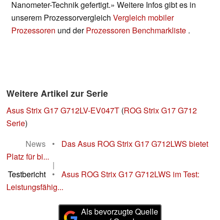
Nanometer-Technik gefertigt.» Weitere Infos gibt es in
unserem Prozessorvergleich
Vergleich mobiler
Prozessoren
und der
Prozessoren Benchmarkliste
.
Weitere Artikel zur Serie
Asus Strix G17 G712LV-EV047T
(
ROG Strix G17 G712
Serie
)
News
•
Das Asus ROG Strix G17 G712LWS bietet
Platz für bi...
|
Testbericht
•
Asus ROG Strix G17 G712LWS im Test:
Leistungsfähig...
Als bevorzugte Quelle