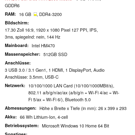
GDDR6
RAM
16 GB
, DDR4-3200
Bildschirm
17.30 Zoll 16:9, 1920 x 1080 Pixel 127 PPI, IPS,
3ms, spiegelnd: nein, 144 Hz
Mainboard
Intel HM470
Massenspeicher
512GB SSD
Anschlüsse
3 USB 3.0 / 3.1 Gen1, 1 HDMI, 1 DisplayPort, Audio
Anschlüsse: 3.5mm, USB-C
Netzwerk
10/100/1000 LAN Card (10/100/1000MBit/s),
802.11 a/b/g/n/ac/ax (a/b/g/n = Wi-Fi 4/ac = Wi-
Fi 5/ax = Wi-Fi 6/), Bluetooth 5.0
Abmessungen
Höhe x Breite x Tiefe (in mm): 26 x 399 x 293
Akku
66 Wh Lithium-Ion, 4-cell
Betriebssystem
Microsoft Windows 10 Home 64 Bit
Sonstiges