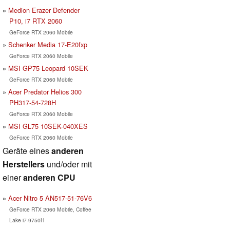
Medion Erazer Defender
P10, i7 RTX 2060
GeForce RTX 2060 Mobile
Schenker Media 17-E20fxp
GeForce RTX 2060 Mobile
MSI GP75 Leopard 10SEK
GeForce RTX 2060 Mobile
Acer Predator Helios 300
PH317-54-728H
GeForce RTX 2060 Mobile
MSI GL75 10SEK-040XES
GeForce RTX 2060 Mobile
Geräte eines
anderen
Herstellers
und/oder mit
einer
anderen CPU
Acer Nitro 5 AN517-51-76V6
GeForce RTX 2060 Mobile, Coffee
Lake i7-9750H