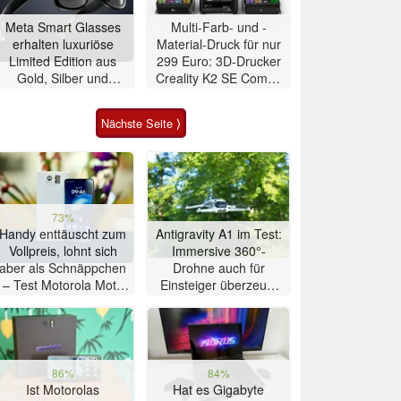
Meta Smart Glasses
Multi-Farb- und -
erhalten luxuriöse
Material-Druck für nur
Limited Edition aus
299 Euro: 3D-Drucker
Gold, Silber und
Creality K2 SE Combo
Alligator-Leder
zum
Schnäppchenpreis
Nächste Seite ⟩
73%
Handy enttäuscht zum
Antigravity A1 im Test:
Vollpreis, lohnt sich
Immersive 360°-
aber als Schnäppchen
Drohne auch für
– Test Motorola Moto
Einsteiger überzeugt
G47 Smartphone
mit Einschränkungen
86%
84%
Ist Motorolas
Hat es Gigabyte