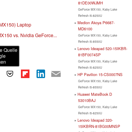
81DE00WJMH
GeForce MX150, Kaby Lake
Refresh i5-8250U
Medion Akoya P6687-
 MX150) Laptop
MD6100
X150 vs. Nvidia GeForce...
GeForce MX150, Kaby Lake
Refresh i5-8550U
Lenovo Ideapad 520-15IKBR-
e Quelle
81BF0074SP
gle
gen
GeForce MX150, Kaby Lake
Refresh i5-8250U
HP Pavilion 15-CS0007NS
GeForce MX150, Kaby Lake
Refresh i5-8550U
Huawei MateBook D
53010BAJ
GeForce MX150, Kaby Lake
Refresh i5-8250U
Lenovo Ideapad 320-
15IKBRN-81BG00MNSP