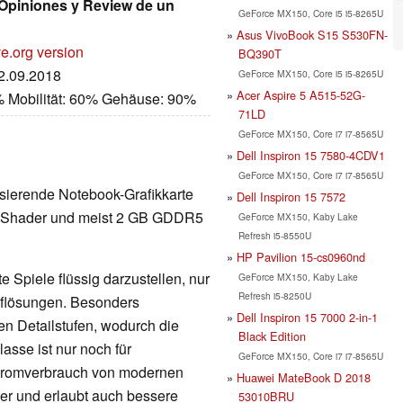
Opiniones y Review de un
GeForce MX150, Core i5 i5-8265U
Asus VivoBook S15 S530FN-
e.org version
BQ390T
02.09.2018
GeForce MX150, Core i5 i5-8265U
Acer Aspire 5 A515-52G-
% Mobilität: 60% Gehäuse: 90%
71LD
GeForce MX150, Core i7 i7-8565U
Dell Inspiron 15 7580-4CDV1
GeForce MX150, Core i7 i7-8565U
sierende Notebook-Grafikkarte
Dell Inspiron 15 7572
84 Shader und meist 2 GB GDDR5
GeForce MX150, Kaby Lake
Refresh i5-8550U
HP Pavilion 15-cs0960nd
 Spiele flüssig darzustellen, nur
GeForce MX150, Kaby Lake
Refresh i5-8250U
Auflösungen. Besonders
Dell Inspiron 15 7000 2-in-1
en Detailstufen, wodurch die
Black Edition
lasse ist nur noch für
GeForce MX150, Core i7 i7-8565U
Stromverbrauch von modernen
Huawei MateBook D 2018
nger und erlaubt auch bessere
53010BRU