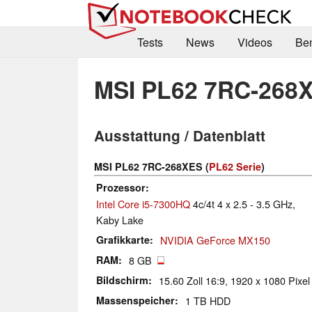
Tests
News
Videos
Be
MSI PL62 7RC-268
Ausstattung / Datenblatt
MSI PL62 7RC-268XES (
PL62 Serie
)
Prozessor
Intel Core i5-7300HQ
4c/4t 4 x 2.5 - 3.5 GHz,
Kaby Lake
Grafikkarte
NVIDIA GeForce MX150
RAM
8 GB
Bildschirm
15.60 Zoll 16:9, 1920 x 1080 Pixe
Massenspeicher
1 TB HDD