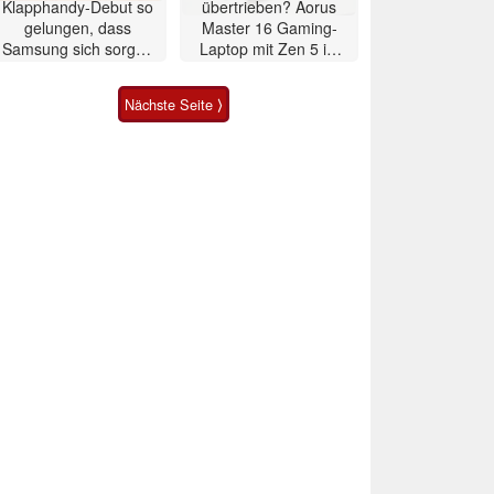
Klapphandy-Debut so
übertrieben? Aorus
gelungen, dass
Master 16 Gaming-
Samsung sich sorgen
Laptop mit Zen 5 im
muss? – Razr Fold
Test
Smartphone im Test
Nächste Seite ⟩