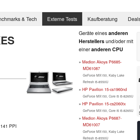
nchmarks & Tech
Externe Tests
Kaufberatung
Deal
Geräte eines
anderen
XES
Herstellers
und/oder mit
einer
anderen CPU
Medion Akoya P6685-
MD61087
GeForce MX150, Kaby Lake
Refresh i5-8550U
HP Pavilion 15-cs1960nd
GeForce MX150, Core i5 i5-8265U
HP Pavilion 15-cs2060tx
GeForce MX150, Core i5 i5-8265U
Medion Akoya P6687-
MD61007
l 141 PPI
GeForce MX150, Kaby Lake
Refresh i5-8550U