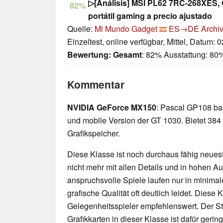
▷[Análisis] MSI PL62 7RC-268XES, 
82%
portátil gaming a precio ajustado
Quelle:
Mi Mundo Gadget
ES→DE
Archiv
Einzeltest, online verfügbar, Mittel, Datum: 
Bewertung:
Gesamt
: 82% Ausstattung: 80
Kommentar
NVIDIA GeForce MX150
: Pascal GP108 ba
und mobile Version der GT 1030. Bietet 3
Grafikspeicher.
Diese Klasse ist noch durchaus fähig neueste
nicht mehr mit allen Details und in hohen 
anspruchsvolle Spiele laufen nur in minimal
grafische Qualität oft deutlich leidet. Diese K
Gelegenheitsspieler empfehlenswert. Der 
Grafikkarten in dieser Klasse ist dafür geri