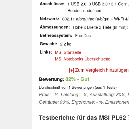
Anschlüsse
1 USB 2.0, 3 USB 3.0 / 3.1 Gen1,
Reader: undefined
Netzwerk
802.11 a/b/g/n/ac (a/b/g/n = Wi-Fi 4/
Abmessungen
Höhe x Breite x Tiefe (in mm):
Betriebssystem
FreeDos
Gewicht
2.2 kg
Links
MSI Startseite
MSI Notebooks Übersichtseite
[+] Zum Vergleich hinzufügen
82%
- Gut
Bewertung:
Durchschnitt von
1
Bewertungen (aus
1
Tests)
Preis: - %, Leistung: - %, Ausstattung: 80%, 
Gehäuse: 90%, Ergonomie: - %, Emissionen
Testberichte für das MSI PL6