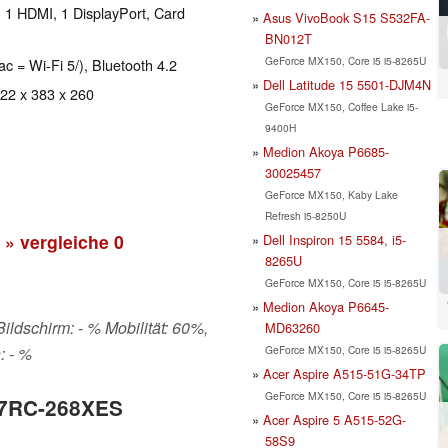
 1 HDMI, 1 DisplayPort, Card
Asus VivoBook S15 S532FA-
BN012T
GeForce MX150, Core i5 i5-8265U
ac = Wi-Fi 5/), Bluetooth 4.2
Dell Latitude 15 5501-DJM4N
 22 x 383 x 260
GeForce MX150, Coffee Lake i5-
9400H
Medion Akoya P6685-
30025457
GeForce MX150, Kaby Lake
Refresh i5-8250U
» vergleiche
0
Dell Inspiron 15 5584, i5-
8265U
GeForce MX150, Core i5 i5-8265U
Medion Akoya P6645-
Bildschirm: - % Mobilität: 60%,
MD63260
GeForce MX150, Core i5 i5-8265U
: - %
Acer Aspire A515-51G-34TP
GeForce MX150, Core i5 i5-8265U
2 7RC-268XES
Acer Aspire 5 A515-52G-
58S9