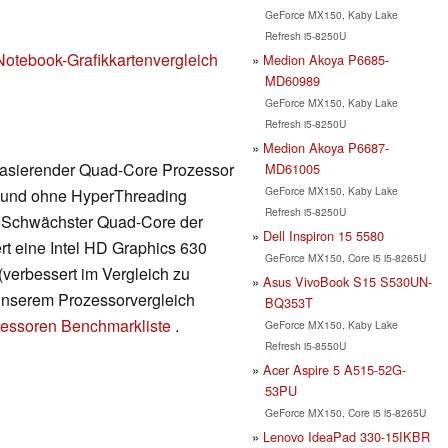
GeForce MX150, Kaby Lake
Refresh i5-8250U
Notebook-Grafikkartenvergleich
Medion Akoya P6685-
MD60989
GeForce MX150, Kaby Lake
Refresh i5-8250U
Medion Akoya P6687-
 basierender Quad-Core Prozessor
MD61005
GeForce MX150, Kaby Lake
n und ohne HyperThreading
Refresh i5-8250U
n. Schwächster Quad-Core der
Dell Inspiron 15 5580
rt eine Intel HD Graphics 630
GeForce MX150, Core i5 i5-8265U
verbessert im Vergleich zu
Asus VivoBook S15 S530UN-
n unserem Prozessorvergleich
BQ353T
essoren Benchmarkliste
.
GeForce MX150, Kaby Lake
Refresh i5-8550U
Acer Aspire 5 A515-52G-
53PU
GeForce MX150, Core i5 i5-8265U
Lenovo IdeaPad 330-15IKBR