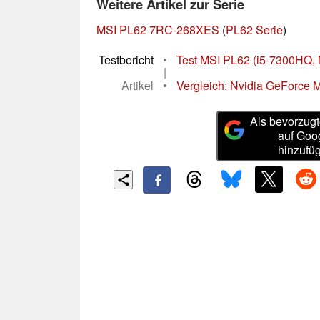
Weitere Artikel zur Serie
MSI PL62 7RC-268XES
(
PL62 Serie
)
Testbericht
•
Test MSI PL62 (i5-7300HQ,
|
Artikel
•
Vergleich: Nvidia GeForce M
Als bevorzugt
auf Goo
hinzufü