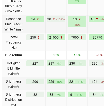
Time Grey
7%
50% / Grey
80% * (ms)
Response
14
36
19
16
?
?
?
?
-157%
-14
Time Black /
-36%
White * (ms)
PWM
250
21000
7000
25770
?
?
?
?
Frequency
(Hz)
Bildschirm
36%
18%
-6%
Helligkeit
227
237
230
220
4%
1%
-3%
Bildmitte
(cd/m²)
Brightness
200
229
221
194
15%
11%
-3%
(cd/m²)
Brightness
82
88
91
84
7%
11%
2%
Distribution
(%)