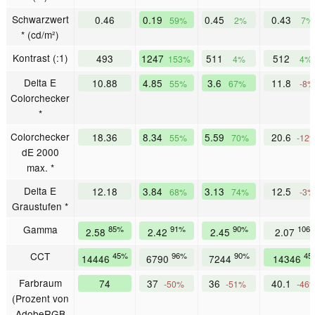
Schwarzwert
0.46
0.19
0.45
0.43
59%
2%
7%
* (cd/m²)
Kontrast (:1)
493
1247
511
512
153%
4%
4%
Delta E
10.88
4.85
3.6
11.8
55%
67%
-8%
Colorchecker
*
Colorchecker
18.36
8.34
5.59
20.6
55%
70%
-12
dE 2000
max. *
Delta E
12.18
3.84
3.13
12.5
68%
74%
-3%
Graustufen *
Gamma
85%
91%
90%
106
2.58
2.42
2.45
2.07
CCT
45%
96%
90%
45
14446
6790
7244
14346
Farbraum
74
37
36
40.1
-50%
-51%
-46
(Prozent von
AdobeRGB