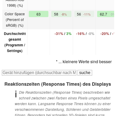
1998) (%)
Color Space
63
58
56
62.7
-8%
-11%
0%
(Percent of
sRGB) (%)
Durchschnitt
-31%
/
3%
-16%
/
-0%
-20%
/
-
gesamt
(Programm /
Settings)
* ... kleinere Werte sind besser
Reaktionszeiten (Response Times) des Displays
ℹ
Die Reaktionszeiten (Response Times) beschreiben wie
schnell zwischen zwei Farben eines Pixels umgeschaltet
werden kann. Langsame Response Times können zu einer
verschwommenen Darstellung, Schlieren und Geisterbilder
führen. Besonders bei schnellen 3D-Spielen sind kurze