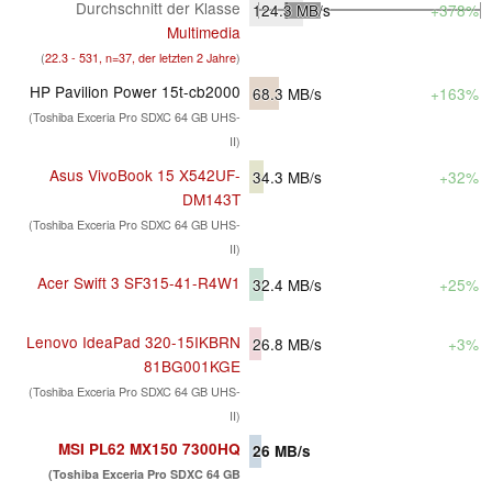
Durchschnitt der Klasse
124.3
MB/s
+378%
Multimedia
(
22.3 - 531, n=37, der letzten 2 Jahre
)
HP Pavilion Power 15t-cb2000
68.3
MB/s
+163%
(Toshiba Exceria Pro SDXC 64 GB UHS-
II)
Asus VivoBook 15 X542UF-
34.3
MB/s
+32%
DM143T
(Toshiba Exceria Pro SDXC 64 GB UHS-
II)
Acer Swift 3 SF315-41-R4W1
32.4
MB/s
+25%
Lenovo IdeaPad 320-15IKBRN
26.8
MB/s
+3%
81BG001KGE
(Toshiba Exceria Pro SDXC 64 GB UHS-
II)
MSI PL62 MX150 7300HQ
26
MB/s
(Toshiba Exceria Pro SDXC 64 GB