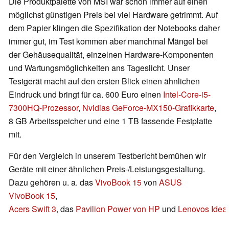
Die Produktpalette von MSI war schon immer auf einen
möglichst günstigen Preis bei viel Hardware getrimmt. Auf
dem Papier klingen die Spezifikation der Notebooks daher
immer gut, im Test kommen aber manchmal Mängel bei
der Gehäusequalität, einzelnen Hardware-Komponenten
und Wartungsmöglichkeiten ans Tageslicht. Unser
Testgerät macht auf den ersten Blick einen ähnlichen
Eindruck und bringt für ca. 600 Euro einen
Intel-Core-i5-
7300HQ-Prozessor
,
Nvidias GeForce-MX150-Grafikkarte
,
8 GB Arbeitsspeicher und eine 1 TB fassende Festplatte
mit.
Für den Vergleich in unserem Testbericht bemühen wir
Geräte mit einer ähnlichen Preis-/Leistungsgestaltung.
Dazu gehören u. a. das
VivoBook 15
von
ASUS
VivoBook 15
,
Acers Swift 3
, das
Pavilion Power
von HP
und
Lenovos
Idea