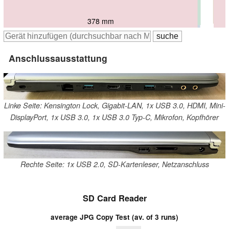
380 mm
378 mm
384 mm
378 mm
383 mm
Anschlussausstattung
Linke Seite: Kensington Lock, Gigabit-LAN, 1x USB 3.0, HDMI, Mini-
DisplayPort, 1x USB 3.0, 1x USB 3.0 Typ-C, Mikrofon, Kopfhörer
Rechte Seite: 1x USB 2.0, SD-Kartenleser, Netzanschluss
SD Card Reader
average JPG Copy Test (av. of 3 runs)