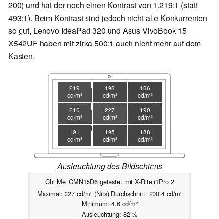
200) und hat dennoch einen Kontrast von 1.219:1 (statt
493:1). Beim Kontrast sind jedoch nicht alle Konkurrenten
so gut, Lenovo IdeaPad 320 und Asus VivoBook 15
X542UF haben mit zirka 500:1 auch nicht mehr auf dem
Kasten.
219
198
186
cd/m²
cd/m²
cd/m²
210
227
190
cd/m²
cd/m²
cd/m²
191
195
188
cd/m²
cd/m²
cd/m²
Ausleuchtung des Bildschirms
Chi Mei CMN15D6 getestet mit X-Rite i1Pro 2
Maximal: 227 cd/m² (Nits) Durchschnitt: 200.4 cd/m²
Minimum: 4.6 cd/m²
Ausleuchtung: 82 %