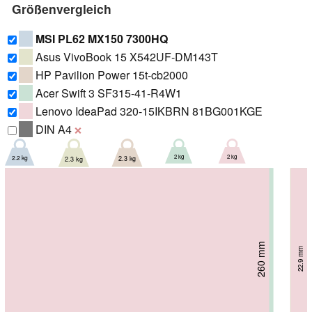
Größenvergleich
MSI PL62 MX150 7300HQ
Asus VivoBook 15 X542UF-DM143T
HP Pavilion Power 15t-cb2000
Acer Swift 3 SF315-41-R4W1
Lenovo IdeaPad 320-15IKBRN 81BG001KGE
DIN A4
❌
2 kg
2 kg
2.2 kg
2.3 kg
2.3 kg
252.2 mm
251 mm
255 mm
260 mm
260 mm
24.1 mm
17.9 mm
23 mm
22.9 mm
22 mm