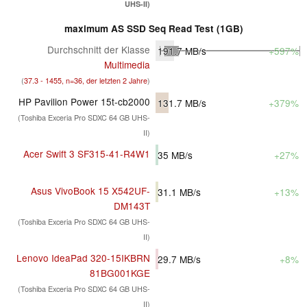
UHS-II)
maximum AS SSD Seq Read Test (1GB)
Durchschnitt der Klasse
191.7
MB/s
+597%
Multimedia
(
37.3 - 1455, n=36, der letzten 2 Jahre
)
HP Pavilion Power 15t-cb2000
131.7
MB/s
+379%
(Toshiba Exceria Pro SDXC 64 GB UHS-
II)
Acer Swift 3 SF315-41-R4W1
35
MB/s
+27%
Asus VivoBook 15 X542UF-
31.1
MB/s
+13%
DM143T
(Toshiba Exceria Pro SDXC 64 GB UHS-
II)
Lenovo IdeaPad 320-15IKBRN
29.7
MB/s
+8%
81BG001KGE
(Toshiba Exceria Pro SDXC 64 GB UHS-
II)