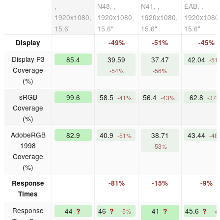
,
N48, ,
N41, ,
EAB, ,
1920x1080,
1920x1080,
1920x1080,
1920x1080
15.6"
15.6"
15.6"
15.6"
Display
-49%
-51%
-45%
Display P3
85.4
39.59
37.47
42.04
-51
Coverage
-54%
-56%
(%)
sRGB
99.6
58.5
56.4
62.8
-41%
-43%
-37
Coverage
(%)
AdobeRGB
82.9
40.9
38.71
43.44
-51%
-48
1998
-53%
Coverage
(%)
Response
-81%
-15%
-9%
Times
Response
44
46
41
45.6
?
?
?
?
-5%
-