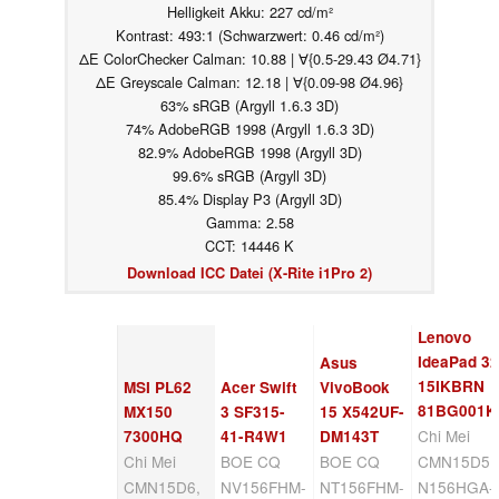
Helligkeit Akku: 227 cd/m²
Kontrast: 493:1 (Schwarzwert: 0.46 cd/m²)
ΔE ColorChecker Calman: 10.88 | ∀{0.5-29.43 Ø4.71}
ΔE Greyscale Calman: 12.18 | ∀{0.09-98 Ø4.96}
63% sRGB (Argyll 1.6.3 3D)
74% AdobeRGB 1998 (Argyll 1.6.3 3D)
82.9% AdobeRGB 1998 (Argyll 3D)
99.6% sRGB (Argyll 3D)
85.4% Display P3 (Argyll 3D)
Gamma: 2.58
CCT: 14446 K
Download ICC Datei (X-Rite i1Pro 2)
Lenovo
IdeaPad 32
Asus
15IKBRN
MSI PL62
Acer Swift
VivoBook
81BG001K
MX150
3 SF315-
15 X542UF-
Chi Mei
7300HQ
41-R4W1
DM143T
Chi Mei
BOE CQ
BOE CQ
CMN15D5,
CMN15D6,
NV156FHM-
NT156FHM-
N156HGA-