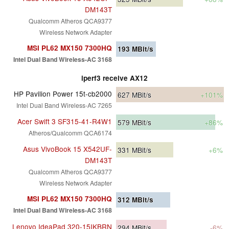
DM143T
Qualcomm Atheros QCA9377
Wireless Network Adapter
MSI PL62 MX150 7300HQ
193
MBit/s
Intel Dual Band Wireless-AC 3168
iperf3 receive AX12
HP Pavilion Power 15t-cb2000
627
MBit/s
+101%
Intel Dual Band Wireless-AC 7265
Acer Swift 3 SF315-41-R4W1
579
MBit/s
+86%
Atheros/Qualcomm QCA6174
Asus VivoBook 15 X542UF-
331
MBit/s
+6%
DM143T
Qualcomm Atheros QCA9377
Wireless Network Adapter
MSI PL62 MX150 7300HQ
312
MBit/s
Intel Dual Band Wireless-AC 3168
Lenovo IdeaPad 320-15IKBRN
294
MBit/s
-6%