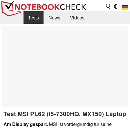
Tests
News
Videos
...
Benchmarks & Tech
Externe Tests
Kaufberatung
Deals
Suche
Jobs
Forum
Test MSI PL62 (i5-7300HQ, MX150) Laptop
Am Display gespart.
MSI ist vordergründig für seine