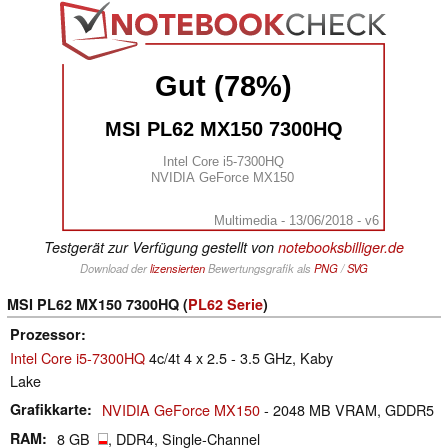
Gut (78%)
MSI PL62 MX150 7300HQ
Intel Core i5-7300HQ
NVIDIA GeForce MX150
Multimedia - 13/06/2018 - v6
Testgerät zur Verfügung gestellt von
notebooksbilliger.de
Download der
lizensierten
Bewertungsgrafik als
PNG
/
SVG
MSI PL62 MX150 7300HQ (
PL62 Serie
)
Prozessor
Intel Core i5-7300HQ
4c/4t 4 x 2.5 - 3.5 GHz, Kaby
Lake
Grafikkarte
NVIDIA GeForce MX150
- 2048 MB VRAM, GDDR5
RAM
8 GB
, DDR4, Single-Channel