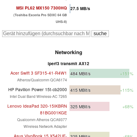
MSI PL62 MX150 7300HQ
27.5
MB/s
(Toshiba Exceria Pro SDXC 64 GB
UHS-II)
Networking
iperf3 transmit AX12
Acer Swift 3 SF315-41-R4W1
484
MBit/s
+151%
Atheros/Qualcomm QCA6174
HP Pavilion Power 15t-cb2000
415
MBit/s
+115%
Intel Dual Band Wireless-AC 7265
Lenovo IdeaPad 320-15IKBRN
325
MBit/s
+68%
81BG001KGE
Qualcomm Atheros QCA9377
Wireless Network Adapter
Asus VivoBook 15 X542UF-
325
MBit/s
+68%