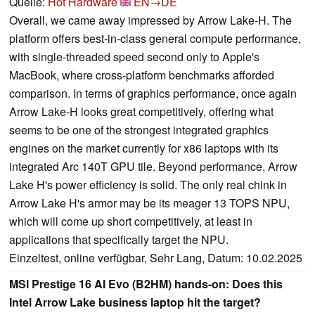
Quelle:
Hot Hardware
EN→DE
Overall, we came away impressed by Arrow Lake-H. The
platform offers best-in-class general compute performance,
with single-threaded speed second only to Apple's
MacBook, where cross-platform benchmarks afforded
comparison. In terms of graphics performance, once again
Arrow Lake-H looks great competitively, offering what
seems to be one of the strongest integrated graphics
engines on the market currently for x86 laptops with its
integrated Arc 140T GPU tile. Beyond performance, Arrow
Lake H's power efficiency is solid. The only real chink in
Arrow Lake H's armor may be its meager 13 TOPS NPU,
which will come up short competitively, at least in
applications that specifically target the NPU.
Einzeltest, online verfügbar, Sehr Lang, Datum: 10.02.2025
MSI Prestige 16 AI Evo (B2HM) hands-on: Does this
Intel Arrow Lake business laptop hit the target?