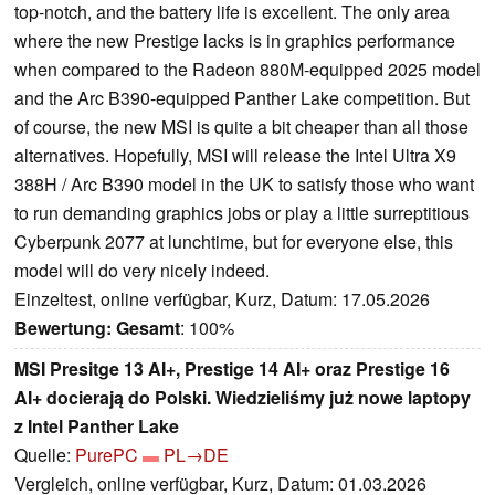
top-notch, and the battery life is excellent. The only area
where the new Prestige lacks is in graphics performance
when compared to the Radeon 880M-equipped 2025 model
and the Arc B390-equipped Panther Lake competition. But
of course, the new MSI is quite a bit cheaper than all those
alternatives. Hopefully, MSI will release the Intel Ultra X9
388H / Arc B390 model in the UK to satisfy those who want
to run demanding graphics jobs or play a little surreptitious
Cyberpunk 2077 at lunchtime, but for everyone else, this
model will do very nicely indeed.
Einzeltest, online verfügbar, Kurz, Datum: 17.05.2026
Bewertung:
Gesamt
: 100%
MSI Presitge 13 AI+, Prestige 14 AI+ oraz Prestige 16
AI+ docierają do Polski. Wiedzieliśmy już nowe laptopy
z Intel Panther Lake
Quelle:
PurePC
PL→DE
Vergleich, online verfügbar, Kurz, Datum: 01.03.2026