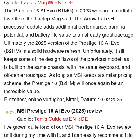
Quelle:
Laptop Mag
EN→DE
The Prestige 16 AI Evo (B1MG) in 2023 was an immediate
favorite of the Laptop Mag staff. The Arrow Lake-H
processor update adds additional performance, gaming
potential, and battery life value to an already great package.
Ultimately the 2025 version of the Prestige 16 AI Evo
(B2HM) is a solid hardware refresh. Unfortunately, it still
keeps some of the design flaws of the previous model, as it
is built on the same chassis, with the same keyboard, and
off-center touchpad. As long as MSI keeps a similar pricing
scheme, the Prestige 16 (B2HM) will once again be an
incredible value.
Einzeltest, online verfügbar, Mittel, Datum: 10.02.2025
MSI Prestige 16 AI Evo (2025) review
80%
Quelle:
Tom's Guide
EN→DE
I’ve grown quite fond of our MSI Prestige 16 AI Evo review
unit during my time with it, and I can easily recommend it to