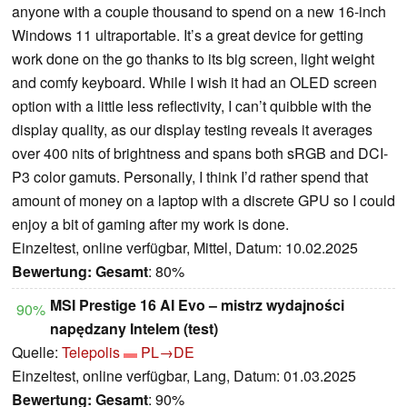
anyone with a couple thousand to spend on a new 16-inch
Windows 11 ultraportable. It’s a great device for getting
work done on the go thanks to its big screen, light weight
and comfy keyboard. While I wish it had an OLED screen
option with a little less reflectivity, I can’t quibble with the
display quality, as our display testing reveals it averages
over 400 nits of brightness and spans both sRGB and DCI-
P3 color gamuts. Personally, I think I’d rather spend that
amount of money on a laptop with a discrete GPU so I could
enjoy a bit of gaming after my work is done.
Einzeltest, online verfügbar, Mittel, Datum: 10.02.2025
Bewertung:
Gesamt
: 80%
MSI Prestige 16 AI Evo – mistrz wydajności
90%
napędzany Intelem (test)
Quelle:
Telepolis
PL→DE
Einzeltest, online verfügbar, Lang, Datum: 01.03.2025
Bewertung:
Gesamt
: 90%