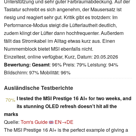
Unterstützung und sehr guter Farbraumabdeckung. Auf der
Tastatur schreibt es sich angenehm, der Mausersatz ist
riesig und reagiert sehr gut. Kritik gibt es trotzdem: Im
Performance-Modus steigt die Lüfterlautheit deutlich,
zudem klingt der Lüfter dann hochfrequenter. Außerdem
fällt das Stromkabel im Alltag etwas kurz aus. Einen
Nummernblock bietet MSI ebenfalls nicht.
Einzeltest, online verfügbar, Kurz, Datum: 20.05.2026
Bewertung:
Gesamt
: 96% Preis: 79% Leistung: 94%
Bildschirm: 97% Mobilität: 96%
Ausländische Testberichte
I tested the MSI Prestige 16 AI+ for two weeks, and
70%
its stunning OLED refresh doesn't hit all the
marks
Quelle:
Tom's Guide
EN→DE
The MSI Prestige 16 AI+ is the perfect example of giving a