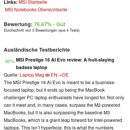
Links:
MSI Startseite
MSI Notebooks Übersichtseite
Bewertung:
76.67%
- Gut
Durchschnitt von 3 Bewertungen (aus 4 Tests)
Ausländische Testberichte
MSI Prestige 16 AI Evo review: A fruit-slaying
90%
badass laptop
Quelle:
Laptop Mag
EN→DE
The MSI Prestige 16 AI Evo is meant to be a business-
focused laptop, but it ends up being the MacBook
challenger PC laptop enthusiasts have longed for. Not only
can it meet and, in many cases, surpass the M2-powered
MacBooks, but it is also surpassing the baseline M3
MacBooks, which is a giant leap forward for Intel-powered
laptops. This isn’t hyperbole; this is what the numbers