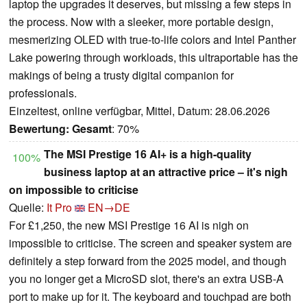
laptop the upgrades it deserves, but missing a few steps in
the process. Now with a sleeker, more portable design,
mesmerizing OLED with true-to-life colors and Intel Panther
Lake powering through workloads, this ultraportable has the
makings of being a trusty digital companion for
professionals.
Einzeltest, online verfügbar, Mittel, Datum: 28.06.2026
Bewertung:
Gesamt
: 70%
The MSI Prestige 16 AI+ is a high-quality
100%
business laptop at an attractive price – it's nigh
on impossible to criticise
Quelle:
It Pro
EN→DE
For £1,250, the new MSI Prestige 16 AI is nigh on
impossible to criticise. The screen and speaker system are
definitely a step forward from the 2025 model, and though
you no longer get a MicroSD slot, there's an extra USB-A
port to make up for it. The keyboard and touchpad are both