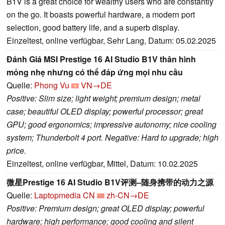
B1V is a great choice for wealthy users who are constantly
on the go. It boasts powerful hardware, a modern port
selection, good battery life, and a superb display.
Einzeltest, online verfügbar, Sehr Lang, Datum: 05.02.2025
Đánh Giá MSI Prestige 16 AI Studio B1V thân hình
mỏng nhẹ nhưng có thể đáp ứng mọi nhu cầu
Quelle:
Phong Vu
VN→DE
Positive: Slim size; light weight; premium design; metal
case; beautiful OLED display; powerful processor; great
GPU; good ergonomics; impressive autonomy; nice cooling
system; Thunderbolt 4 port. Negative: Hard to upgrade; high
price.
Einzeltest, online verfügbar, Mittel, Datum: 10.02.2025
微星Prestige 16 AI Studio B1V评测–随身携带的动力之源
Quelle:
Laptopmedia CN
zh-CN→DE
Positive: Premium design; great OLED display; powerful
hardware; high performance; good cooling and silent