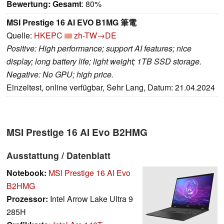
Bewertung:
Gesamt
: 80%
MSI Prestige 16 AI EVO B1MG 筆電
Quelle:
HKEPC
zh-TW→DE
Positive: High performance; support AI features; nice
display; long battery life; light weight; 1TB SSD storage.
Negative: No GPU; high price.
Einzeltest, online verfügbar, Sehr Lang, Datum: 21.04.2024
MSI Prestige 16 AI Evo B2HMG
Ausstattung / Datenblatt
Notebook:
MSI Prestige 16 AI Evo
B2HMG
Prozessor:
Intel Arrow Lake Ultra 9
285H