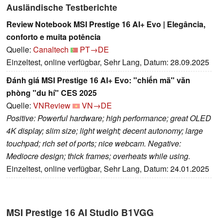
Ausländische Testberichte
Review Notebook MSI Prestige 16 AI+ Evo | Elegância,
conforto e muita potência
Quelle:
Canaltech
PT→DE
Einzeltest, online verfügbar, Sehr Lang, Datum: 28.09.2025
Đánh giá MSI Prestige 16 AI+ Evo: "chiến mã" văn
phòng "du hí" CES 2025
Quelle:
VNReview
VN→DE
Positive: Powerful hardware; high performance; great OLED
4K display; slim size; light weight; decent autonomy; large
touchpad; rich set of ports; nice webcam. Negative:
Mediocre design; thick frames; overheats while using.
Einzeltest, online verfügbar, Sehr Lang, Datum: 24.01.2025
MSI Prestige 16 AI Studio B1VGG