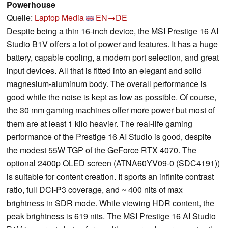
Powerhouse
Quelle:
Laptop Media
EN→DE
Despite being a thin 16-inch device, the MSI Prestige 16 AI
Studio B1V offers a lot of power and features. It has a huge
battery, capable cooling, a modern port selection, and great
input devices. All that is fitted into an elegant and solid
magnesium-aluminum body. The overall performance is
good while the noise is kept as low as possible. Of course,
the 30 mm gaming machines offer more power but most of
them are at least 1 kilo heavier. The real-life gaming
performance of the Prestige 16 AI Studio is good, despite
the modest 55W TGP of the GeForce RTX 4070. The
optional 2400p OLED screen (ATNA60YV09-0 (SDC4191))
is suitable for content creation. It sports an infinite contrast
ratio, full DCI-P3 coverage, and ~ 400 nits of max
brightness in SDR mode. While viewing HDR content, the
peak brightness is 619 nits. The MSI Prestige 16 AI Studio