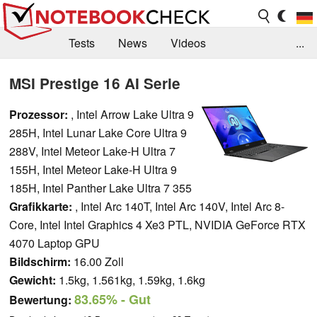
Tests
News
Videos
...
Benchmarks & Tech
Externe Tests
MSI Prestige 16 AI Serie
Kaufberatung
Deals
Suche
Jobs
Prozessor:
, Intel Arrow Lake Ultra 9
285H, Intel Lunar Lake Core Ultra 9
Forum
288V, Intel Meteor Lake-H Ultra 7
155H, Intel Meteor Lake-H Ultra 9
185H, Intel Panther Lake Ultra 7 355
Grafikkarte:
, Intel Arc 140T, Intel Arc 140V, Intel Arc 8-
Core, Intel Intel Graphics 4 Xe3 PTL, NVIDIA GeForce RTX
4070 Laptop GPU
Bildschirm:
16.00 Zoll
Gewicht:
1.5kg, 1.561kg, 1.59kg, 1.6kg
83.65%
- Gut
Bewertung: