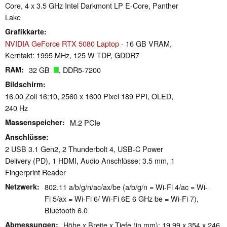
Core, 4 x 3.5 GHz Intel Darkmont LP E-Core, Panther
Lake
Grafikkarte
NVIDIA GeForce RTX 5080 Laptop
- 16 GB VRAM,
Kerntakt: 1995 MHz, 125 W TDP, GDDR7
RAM
32 GB
, DDR5-7200
Bildschirm
16.00 Zoll 16:10, 2560 x 1600 Pixel 189 PPI, OLED,
240 Hz
Massenspeicher
M.2 PCIe
Anschlüsse
2 USB 3.1 Gen2, 2 Thunderbolt 4, USB-C Power
Delivery (PD), 1 HDMI, Audio Anschlüsse: 3.5 mm, 1
Fingerprint Reader
Netzwerk
802.11 a/​b/​g/​n/​ac/​ax/​be (a/b/g/n = Wi-Fi 4/ac = Wi-
Fi 5/ax = Wi-Fi 6/ Wi-Fi 6E 6 GHz be = Wi-Fi 7),
Bluetooth 6.0
Abmessungen
Höhe x Breite x Tiefe (in mm): 19.99 x 354 x 246