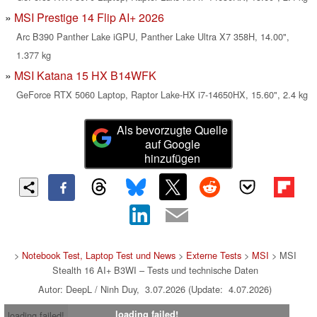
MSI Prestige 14 Flip AI+ 2026
Arc B390 Panther Lake iGPU, Panther Lake Ultra X7 358H, 14.00",
1.377 kg
MSI Katana 15 HX B14WFK
GeForce RTX 5060 Laptop, Raptor Lake-HX i7-14650HX, 15.60", 2.4 kg
Als bevorzugte Quelle
auf Google
hinzufügen
>
Notebook Test, Laptop Test und News
>
Externe Tests
>
MSI
> MSI
Stealth 16 AI+ B3WI – Tests und technische Daten
Autor: DeepL / Ninh Duy, 3.07.2026 (Update: 4.07.2026)
loading failed!
loading failed!