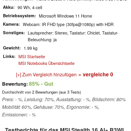
Akku
90 Wh, 4-cell
Betriebssystem
Microsoft Windows 11 Home
Kamera
Webcam: IR FHD type (30fps@1080p) with HDR
Sonstiges
Lautsprecher: Stereo, Tastatur: Chiclet, Tastatur-
Beleuchtung: ja
Gewicht
1.99 kg
Links
MSI Startseite
MSI Notebooks Übersichtseite
» vergleiche
0
[+] Zum Vergleich hinzufügen
85%
- Gut
Bewertung:
Durchschnitt von
2
Bewertungen (aus
3
Tests)
Preis: - %, Leistung: 70%, Ausstattung: - %, Bildschirm: 80%
Mobilität: 60%, Gehäuse: 70%, Ergonomie: - %,
Emissionen: - %
Testberichte für das MSI Stealth 16 AI+ B3WI