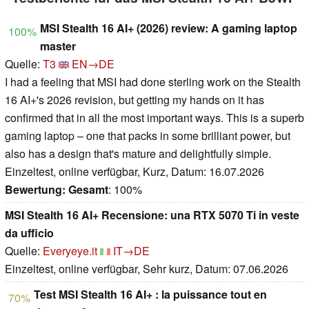
MSI Stealth 16 AI+ (2026) review: A gaming laptop
100%
master
Quelle:
T3
EN→DE
I had a feeling that MSI had done sterling work on the Stealth
16 AI+'s 2026 revision, but getting my hands on it has
confirmed that in all the most important ways. This is a superb
gaming laptop – one that packs in some brilliant power, but
also has a design that's mature and delightfully simple.
Einzeltest, online verfügbar, Kurz, Datum: 16.07.2026
Bewertung:
Gesamt
: 100%
MSI Stealth 16 AI+ Recensione: una RTX 5070 Ti in veste
da ufficio
Quelle:
Everyeye.it
IT→DE
Einzeltest, online verfügbar, Sehr kurz, Datum: 07.06.2026
Test MSI Stealth 16 AI+ : la puissance tout en
70%