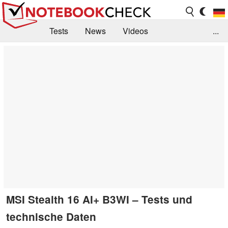
Tests
News
Videos
...
Benchmarks & Tech
Externe Tests
Kaufberatung
Deals
Suche
Jobs
Forum
MSI Stealth 16 AI+ B3WI – Tests und
technische Daten