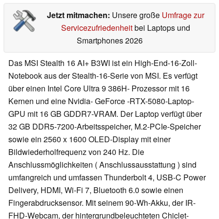
Jetzt mitmachen:
Unsere große
Umfrage zur
Servicezufriedenheit
bei Laptops und
Smartphones 2026
Das MSI Stealth 16 AI+ B3WI ist ein High-End-16-Zoll-
Notebook aus der Stealth-16-Serie von MSI. Es verfügt
über einen Intel Core Ultra 9 386H- Prozessor mit 16
Kernen und eine Nvidia- GeForce -RTX-5080-Laptop-
GPU mit 16 GB GDDR7-VRAM. Der Laptop verfügt über
32 GB DDR5-7200-Arbeitsspeicher, M.2-PCIe-Speicher
sowie ein 2560 x 1600 OLED-Display mit einer
Bildwiederholfrequenz von 240 Hz. Die
Anschlussmöglichkeiten ( Anschlussausstattung ) sind
umfangreich und umfassen Thunderbolt 4, USB-C Power
Delivery, HDMI, Wi-Fi 7, Bluetooth 6.0 sowie einen
Fingerabdrucksensor. Mit seinem 90-Wh-Akku, der IR-
FHD-Webcam, der hintergrundbeleuchteten Chiclet-