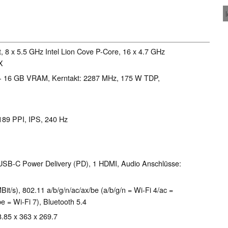
, 8 x 5.5 GHz Intel Lion Cove P-Core, 16 x 4.7 GHz
X
- 16 GB VRAM, Kerntakt: 2287 MHz, 175 W TDP,
 189 PPI, IPS, 240 Hz
USB-C Power Delivery (PD), 1 HDMI, Audio Anschlüsse:
), 802.11 a/​b/​g/​n/​ac/​ax/​be (a/b/g/n = Wi-Fi 4/ac =
e = Wi-Fi 7), Bluetooth 5.4
8.85 x 363 x 269.7