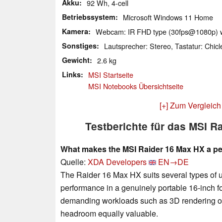
Akku
92 Wh, 4-cell
Betriebssystem
Microsoft Windows 11 Home
Kamera
Webcam: IR FHD type (30fps@1080p) 
Sonstiges
Lautsprecher: Stereo, Tastatur: Chicl
Gewicht
2.6 kg
Links
MSI Startseite
MSI Notebooks Übersichtseite
[+] Zum Vergleich
Testberichte für das MSI 
What makes the MSI Raider 16 Max HX a p
Quelle:
XDA Developers
EN→DE
The Raider 16 Max HX suits several types of us
performance in a genuinely portable 16-inch fo
demanding workloads such as 3D rendering or
headroom equally valuable.