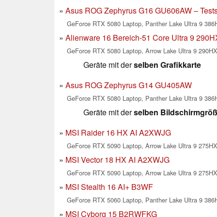
Asus ROG Zephyrus G16 GU606AW – Tests 
GeForce RTX 5080 Laptop, Panther Lake Ultra 9 386H
Alienware 16 Bereich-51 Core Ultra 9 290H
GeForce RTX 5080 Laptop, Arrow Lake Ultra 9 290HX
Geräte mit der
selben Grafikkarte
Asus ROG Zephyrus G14 GU405AW
GeForce RTX 5080 Laptop, Panther Lake Ultra 9 386H
Geräte mit der
selben Bildschirmgrö
MSI Raider 16 HX AI A2XWJG
GeForce RTX 5090 Laptop, Arrow Lake Ultra 9 275HX,
MSI Vector 18 HX AI A2XWJG
GeForce RTX 5090 Laptop, Arrow Lake Ultra 9 275HX,
MSI Stealth 16 AI+ B3WF
GeForce RTX 5060 Laptop, Panther Lake Ultra 9 386H
MSI Cyborg 15 B2RWFKG