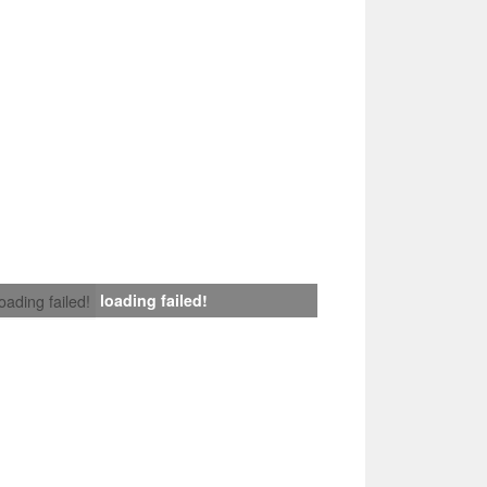
loading failed!
loading failed!