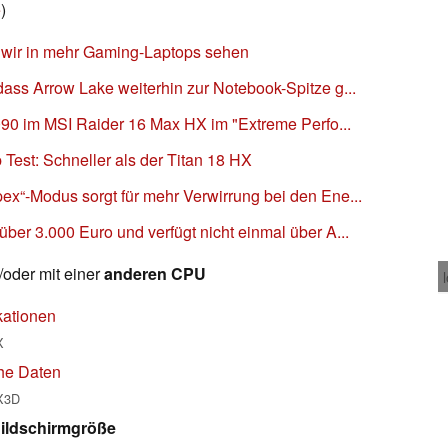
e
)
 wir in mehr Gaming-Laptops sehen
ass Arrow Lake weiterhin zur Notebook-Spitze g...
5090 im MSI Raider 16 Max HX im "Extreme Perfo...
Test: Schneller als der Titan 18 HX
ex“-Modus sorgt für mehr Verwirrung bei den Ene...
ber 3.000 Euro und verfügt nicht einmal über A...
oder mit einer
anderen CPU
kationen
X
he Daten
X3D
ildschirmgröße