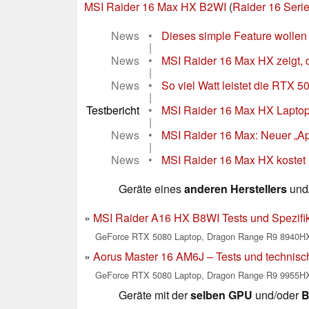
MSI Raider 16 Max HX B2WI
(
Raider 16 Seri
News
•
Dieses simple Feature wollen
|
News
•
MSI Raider 16 Max HX zeigt, d
|
News
•
So viel Watt leistet die RTX 
|
Testbericht
•
MSI Raider 16 Max HX Laptop 
|
News
•
MSI Raider 16 Max: Neuer „Ap
|
News
•
MSI Raider 16 Max HX kostet ü
Geräte eines
anderen Herstellers
und/
MSI Raider A16 HX B8WI Tests und Spezifi
GeForce RTX 5080 Laptop, Dragon Range R9 8940H
Aorus Master 16 AM6J – Tests und technisc
GeForce RTX 5080 Laptop, Dragon Range R9 9955H
Geräte mit der
selben GPU
und/oder
B