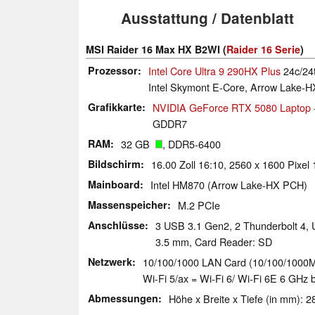
Ausstattung / Datenblatt
MSI Raider 16 Max HX B2WI (
Raider 16 Serie
)
Prozessor
Intel Core Ultra 9 290HX Plus
24c/24t
Intel Skymont E-Core, Arrow Lake-H
Grafikkarte
NVIDIA GeForce RTX 5080 Laptop
GDDR7
RAM
32 GB
, DDR5-6400
Bildschirm
16.00 Zoll 16:10, 2560 x 1600 Pixel
Mainboard
Intel HM870 (Arrow Lake-HX PCH)
Massenspeicher
M.2 PCIe
Anschlüsse
3 USB 3.1 Gen2, 2 Thunderbolt 4, 
3.5 mm, Card Reader: SD
Netzwerk
10/100/1000 LAN Card (10/100/1000MBit/s
Wi-Fi 5/ax = Wi-Fi 6/ Wi-Fi 6E 6 GHz b
Abmessungen
Höhe x Breite x Tiefe (in mm): 2