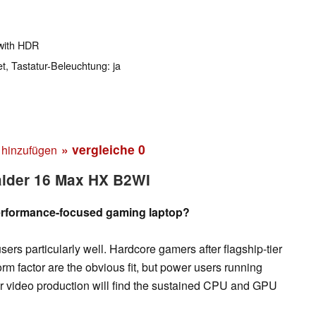
with HDR
et, Tastatur-Beleuchtung: ja
» vergleiche
0
 hinzufügen
Raider 16 Max HX B2WI
erformance-focused gaming laptop?
ers particularly well. Hardcore gamers after flagship-tier
rm factor are the obvious fit, but power users running
 video production will find the sustained CPU and GPU