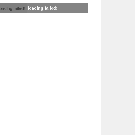
loading failed!
loading failed!