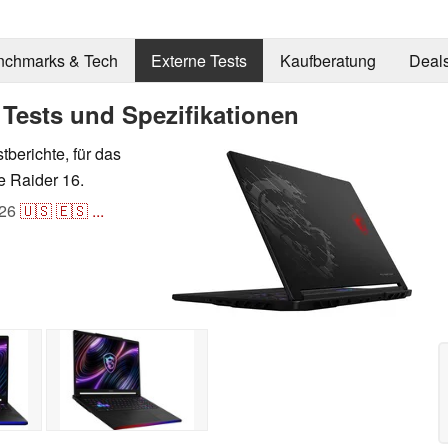
nchmarks & Tech
Externe Tests
Kaufberatung
Deal
Tests und Spezifikationen
stberichte, für das
 Raider 16.
26
🇺🇸
🇪🇸
...