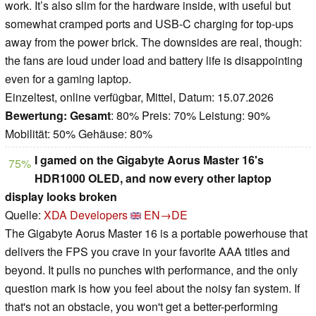
work. It’s also slim for the hardware inside, with useful but
somewhat cramped ports and USB-C charging for top-ups
away from the power brick. The downsides are real, though:
the fans are loud under load and battery life is disappointing
even for a gaming laptop.
Einzeltest, online verfügbar, Mittel, Datum: 15.07.2026
Bewertung:
Gesamt
: 80% Preis: 70% Leistung: 90%
Mobilität: 50% Gehäuse: 80%
I gamed on the Gigabyte Aorus Master 16's
75%
HDR1000 OLED, and now every other laptop
display looks broken
Quelle:
XDA Developers
EN→DE
The Gigabyte Aorus Master 16 is a portable powerhouse that
delivers the FPS you crave in your favorite AAA titles and
beyond. It pulls no punches with performance, and the only
question mark is how you feel about the noisy fan system. If
that's not an obstacle, you won't get a better-performing