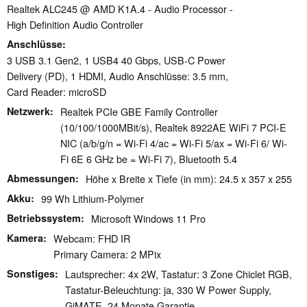
Realtek ALC245 @ AMD K1A.4 - Audio Processor -
High Definition Audio Controller
Anschlüsse
3 USB 3.1 Gen2, 1 USB4 40 Gbps, USB-C Power
Delivery (PD), 1 HDMI, Audio Anschlüsse: 3.5 mm,
Card Reader: microSD
Netzwerk
Realtek PCIe GBE Family Controller
(10/100/1000MBit/s), Realtek 8922AE WiFi 7 PCI-E
NIC (a/b/g/n = Wi-Fi 4/ac = Wi-Fi 5/ax = Wi-Fi 6/ Wi-
Fi 6E 6 GHz be = Wi-Fi 7), Bluetooth 5.4
Abmessungen
Höhe x Breite x Tiefe (in mm): 24.5 x 357 x 255
Akku
99 Wh Lithium-Polymer
Betriebssystem
Microsoft Windows 11 Pro
Kamera
Webcam: FHD IR
Primary Camera: 2 MPix
Sonstiges
Lautsprecher: 4x 2W, Tastatur: 3 Zone Chiclet RGB,
Tastatur-Beleuchtung: ja, 330 W Power Supply,
GiMATE, 24 Monate Garantie