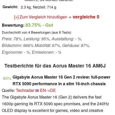
Gewicht
2.3 kg, Netzteil: 714 g
» vergleiche
0
[+] Zum Vergleich hinzufügen
83.75%
- Gut
Bewertung:
Durchschnitt von
4
Bewertungen (aus
6
Tests)
Preis: 78%, Leistung: 95%, Ausstattung: - %,
Bildschirm: 966% Mobilität: 67%, Gehäuse: 87%,
Ergonomie: - %, Emissionen: - %
Testberichte für das Aorus Master 16 AM6J
Gigabyte Aorus Master 16 Gen 2 review: full-power
80%
RTX 5090 performance in a slim 16-inch chassis
Quelle:
Techradar
EN→DE
The Gigabyte Aorus Master 16 (Gen 2) delivers the fast
1600p gaming its RTX 5090 spec promises, and the 240Hz
OLED display is excellent for games, video and creative