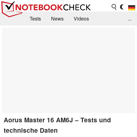
Tests
News
Videos
...
Benchmarks & Tech
Externe Tests
Kaufberatung
Deals
Suche
Jobs
Forum
Aorus Master 16 AM6J – Tests und
technische Daten