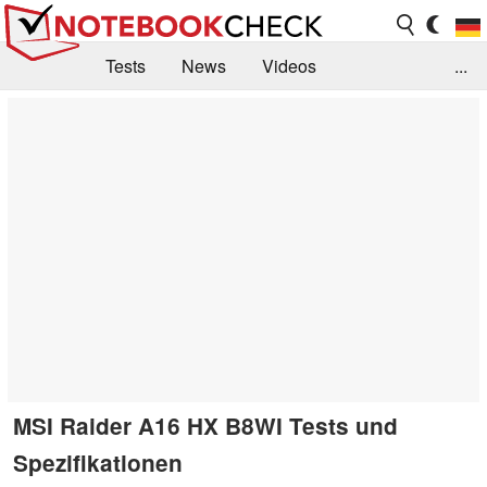
Tests
News
Videos
...
Benchmarks & Tech
Externe Tests
Kaufberatung
Deals
Suche
Jobs
Forum
MSI Raider A16 HX B8WI Tests und
Spezifikationen