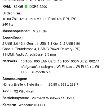
RAM
32 GB
, DDR5-5200
Bildschirm
16.00 Zoll 16:10, 2560 x 1600 Pixel 189 PPI, IPS,
240 Hz
Massenspeicher
M.2 PCIe
Anschlüsse
2 USB 3.0 / 3.1 Gen1, 1 USB 3.1 Gen2, 2 USB4 80
Gbps, 2 Thunderbolt 4, USB-C Power Delivery (PD),
1 HDMI, Audio Anschlüsse: 3.5 mm
Netzwerk
10/100/1000 LAN Card (10/100/1000MBit/s), 802.11
a/b/g/n/ac/ax (a/b/g/n = Wi-Fi 4/ac = Wi-Fi 5/ax = Wi-
Fi 6/), Bluetooth 5.4
Abmessungen
Höhe x Breite x Tiefe (in mm): 25.85 x 363 x 269.7
Akku
92 Wh, 4-cell
Betriebssystem
Microsoft Windows 11 Home
Kamera
Webcam: IR FHD