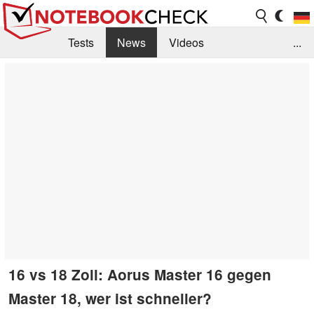
Tests
News
Videos
...
Benchmarks & Tech
Externe Tests
Kaufberatung
Deals
Suche
Jobs
Forum
16 vs 18 Zoll: Aorus Master 16 gegen
Master 18, wer ist schneller?