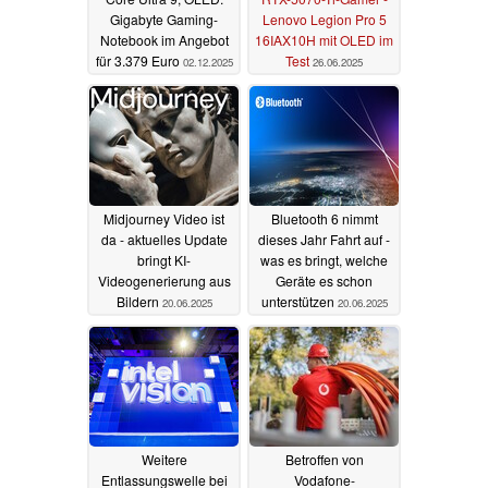
Gigabyte Gaming-
Lenovo Legion Pro 5
Notebook im Angebot
16IAX10H mit OLED im
für 3.379 Euro
Test
02.12.2025
26.06.2025
Midjourney Video ist
Bluetooth 6 nimmt
da - aktuelles Update
dieses Jahr Fahrt auf -
bringt KI-
was es bringt, welche
Videogenerierung aus
Geräte es schon
Bildern
unterstützen
20.06.2025
20.06.2025
Weitere
Betroffen von
Entlassungswelle bei
Vodafone-