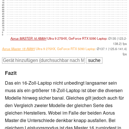
75
70
65
60
55
50
45
40
35
30
25
20
15
10
5
0
Aorus MASTER 16 AM6H
Ultra 9 275HX, GeForce RTX 5090 Laptop:
Ø135 (123.2-
138.2) fps
Aorus Master 18 AM8H
Ultra 9 275HX, GeForce RTX 5090 Laptop:
Ø137.1 (125.6-141.4)
fps
Fazit
Das ein 16-Zoll-Laptop nicht unbedingt langsamer sein
muss als ein größerer 18-Zoll-Laptop ist über die diversen
Modelle hinweg sicher banal. Gleiches gilt jedoch auch für
den Vergleich zweier Modelle der gleichen Serie des
gleichen Herstellers. Wobei im Falle der beiden Aorus
Master die Unterschiede denkbar knapp ausfallen. Bei
gleichem Leistungsmodus ist das Master 16 zumindest in