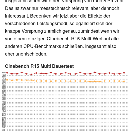
Insgesamt sehen wir einen Vorsprung von rund 5 Prozent.
Das ist zwar nur messtechnisch relevant, aber dennoch
interessant. Bedenken wir jetzt aber die Effekte der
verschiedenen Leistungsmodi, so egalisiert sich der
knappe Vorsprung ziemlich genau, zumindest wenn wir
von einem einzigen Cinebench-R15-Multi-Wert auf alle
anderen CPU-Benchmarks schließen. Insgesamt also
eher unentschieden.
Cinebench R15 Multi Dauertest
5635
5520
5405
5290
5175
5060
4945
4830
4715
4600
4485
4370
4255
4140
4025
3910
3795
3680
3565
3450
3335
3220
3105
2990
2875
2760
2645
2530
2415
2300
2185
2070
1955
1840
1725
1610
1495
1380
1265
1150
1035
920
805
690