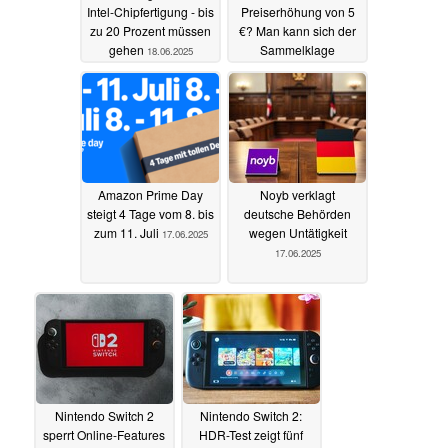
Intel-Chipfertigung - bis
Preiserhöhung von 5
zu 20 Prozent müssen
€? Man kann sich der
gehen
Sammelklage
18.06.2025
anschließen
18.06.2025
Amazon Prime Day
Noyb verklagt
steigt 4 Tage vom 8. bis
deutsche Behörden
zum 11. Juli
wegen Untätigkeit
17.06.2025
17.06.2025
Nintendo Switch 2
Nintendo Switch 2:
sperrt Online-Features
HDR-Test zeigt fünf