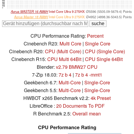
575
460
345
230
115
0
Aorus MASTER 16 AM6H
Intel Core Ultra 9 275HX:
Ø5596 (5505.09-5679.4) Points
Aorus Master 18 AM8H
Intel Core Ultra 9 275HX:
Ø4952 (4898.36-5043.5) Points
CPU Performance Rating:
Percent
Cinebench R23:
Multi Core
|
Single Core
Cinebench R20:
CPU (Multi Core)
|
CPU (Single Core)
Cinebench R15:
CPU Multi 64Bit
|
CPU Single 64Bit
Blender:
v2.79 BMW27 CPU
7-Zip 18.03:
7z b 4
|
7z b 4 -mmt1
Geekbench 6.7:
Multi-Core
|
Single-Core
Geekbench 5.5:
Multi-Core
|
Single-Core
HWBOT x265 Benchmark v2.2:
4k Preset
LibreOffice :
20 Documents To PDF
R Benchmark 2.5:
Overall mean
CPU Performance Rating