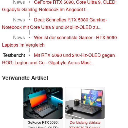
News
•
GeForce RTX 5090, Core Ultra 9, OLED:
Gigabyte Gaming-Notebook im Angebot f...
|
News
•
Deal: Schnelles RTX 5080 Gaming-
Notebook mit Core Ultra 9 und 240Hz-OLED zu...
|
News
•
Wer ist der schnellste Gamer - RTX-5090-
Laptops im Vergleich
|
Testbericht
•
Mit RTX 5090 und 240-Hz-OLED gegen
ROG, Legion und Co - Gigabyte Aorus Mast...
Verwandte Artikel
GeForce RTX 5090,
Der bislang stärkste
Core Ultra 9, OLED:
RTX-5070-Ti-Gamer -