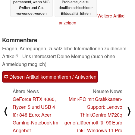
permanent, wenn MiG
Probleme, die zu
Switch und Co.
deutlich schlechterer
verwendet werden
Bildqualität führen
Weitere Artikel
können
17.06.2025
16.06.2025
anzeigen
Kommentare
Fragen, Anregungen, zusätzliche Informationen zu diesem
Artikel? - Uns interessiert Deine Meinung (auch ohne
Anmeldung möglich)!
Diesen Artikel kommentieren / Antworten
Ältere News
Neuere News
GeForce RTX 4060,
Mini-PC mit Grafikkarten-
Ryzen 5 und USB 4
Support: Lenovo
⟨
⟩
für 848 Euro: Acer
ThinkCentre M720q
Gaming-Notebook im
generalüberholt für 99 Euro
Angebot
inkl. Windows 11 Pro