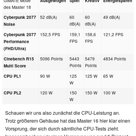
GiMATE Mode
Ausgewogen
Spiel
Kreativ
Energiesparen
des Master 18
52 dB(A)
60
60
49 dB(A)
Cyberpunk 2077
dB(A)
dB(A)
Noise
152,5 FPS
159,1
158,6
121,2 FPS
Cyberpunk 2077
FPS
FPS
Performance
(FHD/Ultra)
5096 Points
5443
5479
4834 Points
Cinebench R15
Points
Points
Multi Score
90 W
125
125 W
65 W
CPU PL1
W
120 W
150
150 W
100 W
CPU PL2
W
Schauen wir uns also zunächst die CPU-Leistung an.
Trotz größerem Gehäuse hat das Master 16 hier klar einen
Vorsprung, der sich durch sämtliche CPU-Tests zieht.