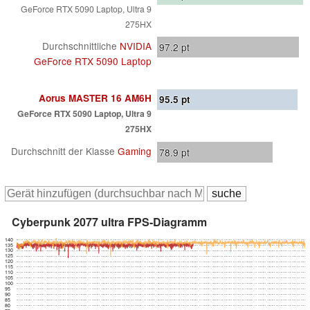
GeForce RTX 5090 Laptop, Ultra 9
275HX
Durchschnittliche
NVIDIA
97.2
pt
GeForce RTX 5090 Laptop
Aorus MASTER 16 AM6H
95.5
pt
GeForce RTX 5090 Laptop, Ultra 9
275HX
Durchschnitt der Klasse
Gaming
78.9
pt
Cyberpunk 2077 ultra FPS-Diagramm
140
135
130
125
120
115
110
105
100
95
90
85
80