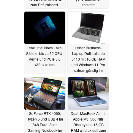
zum Refurbished-
17.06.2025
Sparpreis
17.06.2025
Leak: Intel Nova Lake-
Leiser Business-
S bietet bis zu 52 CPU-
Laptop Dell Latitude
Kerne und PCIe 5.0
5410 mit 16 GB RAM
x32
und Windows 11 Pro
17.06.2025
extrem günstig im
Refurbished-Deal
16.06.2025
GeForce RTX 4060,
Deal: MacBook Air mit
Ryzen 5 und USB 4 für
Apple M3, 500 Nits
848 Euro: Acer
Display und 16 GB
Gaming-Notebook im
RAM wird aktuell zum