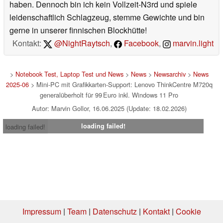
haben. Dennoch bin ich kein Vollzeit-N3rd und spiele
leidenschaftlich Schlagzeug, stemme Gewichte und bin
gerne in unserer finnischen Blockhütte!
Kontakt:
@NightRaytsch
,
Facebook
,
marvin.light
>
Notebook Test, Laptop Test und News
>
News
>
Newsarchiv
>
News
2025-06
> Mini-PC mit Grafikkarten-Support: Lenovo ThinkCentre M720q
generalüberholt für 99 Euro inkl. Windows 11 Pro
Autor: Marvin Gollor, 16.06.2025 (Update: 18.02.2026)
loading failed!
loading failed!
Impressum
|
Team
|
Datenschutz
|
Kontakt
|
Cookie