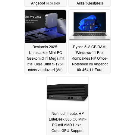
Angebot
Allzeit-Bestpreis
16.06.2025
angeboten
16.06.2025
Bestpreis 2025:
Ryzen 5, 8 GB RAM,
Ultrastarker Mini-PC
Windows 11 Pro:
Geekom GT1 Mega mit
Kompaktes HP Office-
Intel Core Ultra 5-125H
Notebook im Angebot
massiv reduziert (Ad)
für 464,11 Euro
16.06.2025
15.06.2025
Nur noch heute: HP
EliteDesk 805 G6 Mini-
PC mit AMD Hexa-
Core, GPU-Support