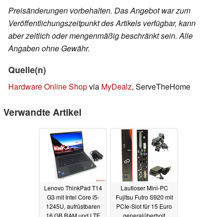
Preisänderungen vorbehalten. Das Angebot war zum
Veröffentlichungszeitpunkt des Artikels verfügbar, kann
aber zeitlich oder mengenmäßig beschränkt sein. Alle
Angaben ohne Gewähr.
Quelle(n)
Hardware Online Shop
via
MyDealz
, ServeTheHome
Verwandte Artikel
Lenovo ThinkPad T14
Lautloser Mini-PC
G3 mit Intel Core i5-
Fujitsu Futro S920 mit
1245U, aufrüstbaren
PCIe-Slot für 15 Euro
16 GB RAM und LTE
generalüberholt