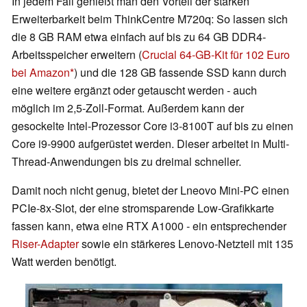
In jedem Fall genießt man den Vorteil der starken
Erweiterbarkeit beim ThinkCentre M720q: So lassen sich
die 8 GB RAM etwa einfach auf bis zu 64 GB DDR4-
Arbeitsspeicher erweitern (
Crucial 64-GB-Kit für 102 Euro
bei Amazon
) und die 128 GB fassende SSD kann durch
eine weitere ergänzt oder getauscht werden - auch
möglich im 2,5-Zoll-Format. Außerdem kann der
gesockelte Intel-Prozessor Core i3-8100T auf bis zu einen
Core i9-9900 aufgerüstet werden. Dieser arbeitet in Multi-
Thread-Anwendungen bis zu dreimal schneller.
Damit noch nicht genug, bietet der Lneovo Mini-PC einen
PCIe-8x-Slot, der eine stromsparende Low-Grafikkarte
fassen kann, etwa eine RTX A1000 - ein entsprechender
Riser-Adapter
sowie ein stärkeres Lenovo-Netzteil mit 135
Watt werden benötigt.