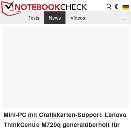
Tests
News
Videos
...
Benchmarks & Tech
Externe Tests
Kaufberatung
Deals
Suche
Jobs
Forum
Mini-PC mit Grafikkarten-Support: Lenovo
ThinkCentre M720q generalüberholt für