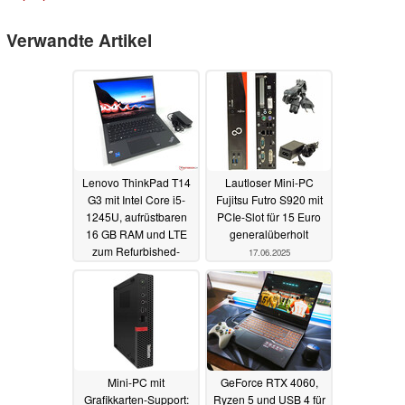
Verwandte Artikel
Lenovo ThinkPad T14
Lautloser Mini-PC
G3 mit Intel Core i5-
Fujitsu Futro S920 mit
1245U, aufrüstbaren
PCIe-Slot für 15 Euro
16 GB RAM und LTE
generalüberholt
zum Refurbished-
17.06.2025
Sparpreis
17.06.2025
Mini-PC mit
GeForce RTX 4060,
Grafikkarten-Support:
Ryzen 5 und USB 4 für