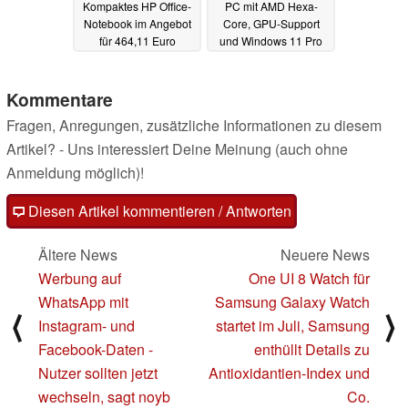
Kompaktes HP Office-
PC mit AMD Hexa-
Notebook im Angebot
Core, GPU-Support
für 464,11 Euro
und Windows 11 Pro
zum Spitzenpreis
15.06.2025
15.06.2025
Kommentare
Fragen, Anregungen, zusätzliche Informationen zu diesem
Artikel? - Uns interessiert Deine Meinung (auch ohne
Anmeldung möglich)!
Diesen Artikel kommentieren / Antworten
Ältere News
Neuere News
Werbung auf
One UI 8 Watch für
WhatsApp mit
Samsung Galaxy Watch
⟨
⟩
Instagram- und
startet im Juli, Samsung
Facebook-Daten -
enthüllt Details zu
Nutzer sollten jetzt
Antioxidantien-Index und
wechseln, sagt noyb
Co.