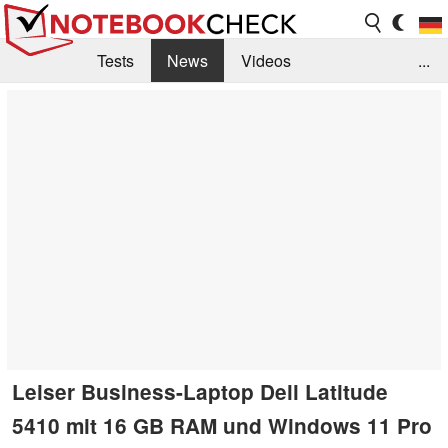
Tests
News
Videos
...
Benchmarks & Tech
Externe Tests
Kaufberatung
Deals
Suche
Jobs
Forum
Leiser Business-Laptop Dell Latitude
5410 mit 16 GB RAM und Windows 11 Pro