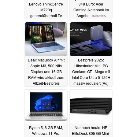
Lenovo ThinkCentre
848 Euro: Acer
M720q
Gaming-Notebook im
generalüberholt für
Angebot
16.06.2025
99 Euro inkl. Windows
11 Pro
16.06.2025
Deal: MacBook Air mit
Bestpreis 2025:
Apple M3, 500 Nits
Ultrastarker Mini-PC
Display und 16 GB
Geekom GT1 Mega mit
RAM wird aktuell zum
Intel Core Ultra 5-125H
Allzeit-Bestpreis
massiv reduziert (Ad)
angeboten
16.06.2025
16.06.2025
Ryzen 5, 8 GB RAM,
Nur noch heute: HP
Windows 11 Pro:
EliteDesk 805 G6 Mini-