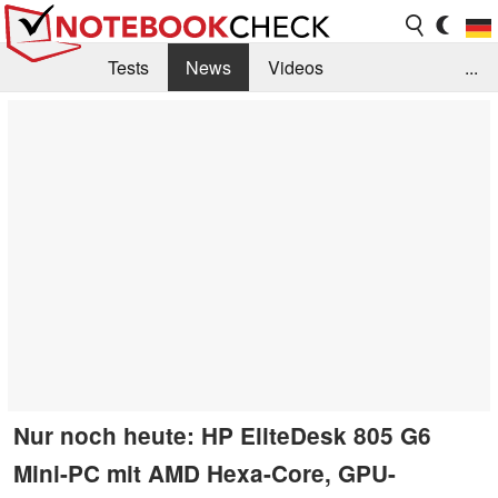
Tests
News
Videos
...
Benchmarks & Tech
Externe Tests
Kaufberatung
Deals
Suche
Jobs
Forum
Nur noch heute: HP EliteDesk 805 G6
Mini-PC mit AMD Hexa-Core, GPU-