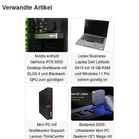
Verwandte Artikel
Nvidia enthüllt
Leiser Business-
GeForce RTX 5050
Laptop Dell Latitude
Desktop-Grafikkarte mit
5410 mit 16 GB RAM
DLSS 4 und Blackwell-
und Windows 11 Pro
GPU zum günstigen
extrem günstig im
Preis
Refurbished-Deal
24.06.2025
16.06.2025
Mini-PC mit
Bestpreis 2025:
Grafikkarten-Support:
Ultrastarker Mini-PC
Lenovo ThinkCentre
Geekom GT1 Mega mit