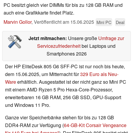
PC besitzt gleich vier DIMMs für bis zu 128 GB RAM und
auch eine Grafikkarte findet Platz.
Marvin Gollor
,
Veröffentlicht am
15.06.2025
Mini PC
Deal
Jetzt mitmachen:
Unsere große
Umfrage zur
Servicezufriedenheit
bei Laptops und
Smartphones 2026
Der HP EliteDesk 805 G6 SFF-PC ist nur noch bis heute,
dem 15.06.2025, um Mitternacht für
329 Euro als Neu-
Ware
erhältlich. Ausgestattet ist der nicht ganz so Mini PC
mit einem AMD Ryzen 5 Pro Hexa-Core-Prozessor,
erweiterbaren 16 GB RAM, 256 GB SSD, GPU-Support
und Windows 11 Pro.
Ganze vier Speicherbänke stehen für bis zu 128 GB
DDR4-RAM zur Verfügung (
64-GB-Kit Corsair Vengeance
für 119 Euro bei Amazon
). Der EliteDesk 805 besitzt nicht