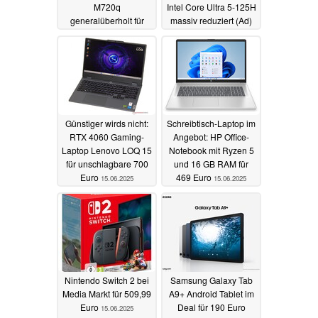
M720q
Intel Core Ultra 5-125H
generalüberholt für
massiv reduziert (Ad)
99 Euro inkl. Windows
16.06.2025
11 Pro
16.06.2025
Günstiger wirds nicht:
Schreibtisch-Laptop im
RTX 4060 Gaming-
Angebot: HP Office-
Laptop Lenovo LOQ 15
Notebook mit Ryzen 5
für unschlagbare 700
und 16 GB RAM für
Euro
469 Euro
15.06.2025
15.06.2025
Nintendo Switch 2 bei
Samsung Galaxy Tab
Media Markt für 509,99
A9+ Android Tablet im
Euro
Deal für 190 Euro
15.06.2025