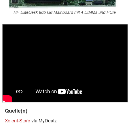
HP EliteDesk 805 G6 Mainboard mit 4 DIMMs und PCIe
Quelle(n)
Xelent-Store
via MyDealz