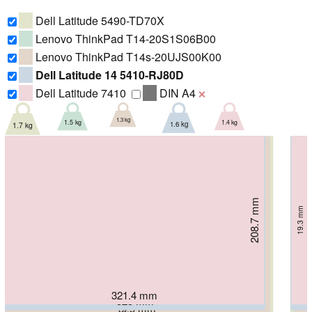
Dell Latitude 5490-TD70X
Lenovo ThinkPad T14-20S1S06B00
Lenovo ThinkPad T14s-20UJS00K00
Dell Latitude 14 5410-RJ80D
Dell Latitude 7410
DIN A4
❌
1.3 kg
1.4 kg
1.5 kg
1.6 kg
1.7 kg
208.7 mm
225.8 mm
216 mm
19.3 mm
20.7 mm
227 mm
229 mm
16.1 mm
17.9 mm
21 mm
321.4 mm
323 mm
329 mm
329 mm
333 mm