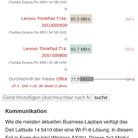
(Toshiba Exceria Pro M501 64 GB UHS-
II)
Lenovo ThinkPad T14s-
85.5
MB/s
-54%
20UJS00K00
(Toshiba Exceria Pro M501 64 GB UHS-
II)
Lenovo ThinkPad T14-
83.7
MB/s
-55%
20S1S06B00
(Toshiba Exceria Pro M501 64 GB UHS-
II)
Durchschnitt der Klasse
Office
77.7
MB/s
-58%
(
27.4 - 249, n=22, der letzten 2 Jahre
)
Kommunikation
Wie die meisten aktuellen Business-Laptops verfügt das
Dell Latitude 14 5410 über eine Wi-Fi-6-Lösung. In diesem
Fall in Form der Intel Wireless AX201. Dieses 2x2-Modul