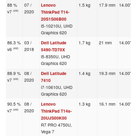
88 %
07 /
1.5 kg
17.9 mm
14.00"
Lenovo
v7
2020
(old)
ThinkPad T14-
20S1S06B00
i5-10210U, UHD
Graphics 620
86.3 %
03 /
1.7 kg
21 mm
14.00"
Dell Latitude
v6
2018
(old)
5490-TD70X
i5-8350U, UHD
Graphics 620
88.9 %
08 /
1.4 kg
19.3 mm
14.00"
Dell Latitude
v7
2020
(old)
7410
i7-10610U, UHD
Graphics 620
90.5 %
08 /
1.3 kg
16.1 mm
14.00"
Lenovo
v7
2020
(old)
ThinkPad T14s-
20UJS00K00
R7 PRO 4750U,
Vega 7