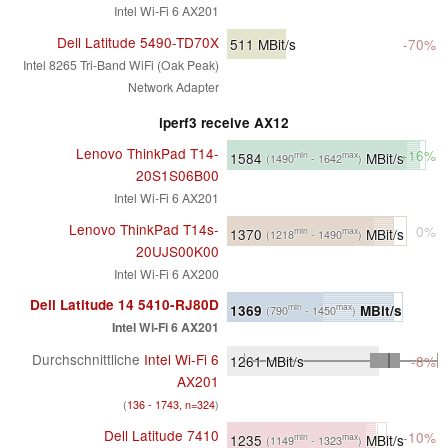
Intel Wi-Fi 6 AX201
Dell Latitude 5490-TD70X
511
MBit/s
-70%
Intel 8265 Tri-Band WiFi (Oak Peak)
Network Adapter
iperf3 receive AX12
Lenovo ThinkPad T14-
+16%
1584
MBit/s
min
max
(1490
- 1642
)
20S1S06B00
Intel Wi-Fi 6 AX201
Lenovo ThinkPad T14s-
0%
1370
MBit/s
min
max
(1218
- 1490
)
20UJS00K00
Intel Wi-Fi 6 AX200
Dell Latitude 14 5410-RJ80D
1369
MBit/s
min
max
(790
- 1450
)
Intel Wi-Fi 6 AX201
Durchschnittliche
Intel Wi-Fi 6
1261
MBit/s
-8%
AX201
(
136 - 1743, n=324
)
Dell Latitude 7410
-10%
1235
MBit/s
min
max
(1149
- 1323
)