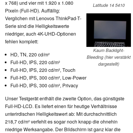
x 768) und vier mit 1.920 x 1.080
Latitude 14 5410
Pixeln (Full-HD).
Auffällig:
Verglichen mit Lenovos ThinkPad-T-
Serie sind die Helligkeitswerte
niedriger, auch 4K-UHD-Optionen
fehlen komplett:
Kaum Backlight-
HD, TN, 220 cd/m²
Bleeding (hier verstärkt
Full-HD, IPS, 220 cd/m²
dargestellt)
Full-HD, IPS, 220 cd/m², Touch
Full-HD, IPS, 300 cd/m², Low-Power
Full-HD, IPS, 300 cd/m², Privacy
Unser Testgerät enthält die zweite Option, das günstigste
Full-HD-LCD. Es liefert einen für heutige Verhältnisse
unterirdischen Helligkeitswert ab: Mit durchschnittlich
218,7 cd/m² verfehlt es sogar noch knapp die ohnehin
niedrige Werksangabe. Der Bildschirm ist ganz klar die