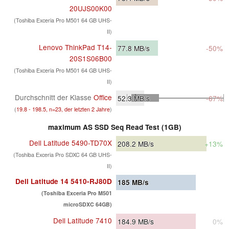
20UJS00K00
(Toshiba Exceria Pro M501 64 GB UHS-
II)
Lenovo ThinkPad T14-
77.8
MB/s
-50%
20S1S06B00
(Toshiba Exceria Pro M501 64 GB UHS-
II)
Durchschnitt der Klasse
Office
52.3
MB/s
-67%
(
19.8 - 198.5, n=23, der letzten 2 Jahre
)
maximum AS SSD Seq Read Test (1GB)
Dell Latitude 5490-TD70X
208.2
MB/s
+13%
(Toshiba Exceria Pro SDXC 64 GB UHS-
II)
Dell Latitude 14 5410-RJ80D
185
MB/s
(Toshiba Exceria Pro M501
microSDXC 64GB)
Dell Latitude 7410
184.9
MB/s
0%