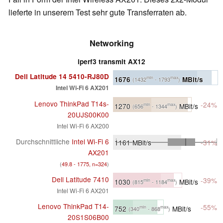
lieferte in unserem Test sehr gute Transferraten ab.
Networking
iperf3 transmit AX12
Dell Latitude 14 5410-RJ80D
1676
MBit/s
min
max
(1432
- 1793
)
Intel Wi-Fi 6 AX201
Lenovo ThinkPad T14s-
-24%
1270
MBit/s
min
max
(656
- 1344
)
20UJS00K00
Intel Wi-Fi 6 AX200
Durchschnittliche
Intel Wi-Fi 6
1161
MBit/s
-31%
AX201
(
49.8 - 1775, n=324
)
Dell Latitude 7410
-39%
1030
MBit/s
min
max
(815
- 1184
)
Intel Wi-Fi 6 AX201
Lenovo ThinkPad T14-
-55%
752
MBit/s
min
max
(340
- 868
)
20S1S06B00