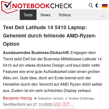
Tests
News
Videos
...
Benchmarks & Tech
Externe Tests
Test Dell Latitude 14 5410 Laptop:
Gehemmt durch fehlende AMD-Ryzen-
Kaufberatung
Deals
Suche
Jobs
Option
Forum
Ausdauerndes Business-Dickschiff.
Entgegen dem
Trend setzt Dell bei der Business-Mittelklasse Latitude 14
5410 auf ein etwas dickeres Design und baut dafür nette
Features wie eine gute Aufrüstbarkeit oder einen großen
Akku ein. Gute Idee, doch am Ende bremst sich der
Hersteller durch den Verzicht auf AMD Ryzen 4000 selbst
aus. Zudem ist ein sehr schlechtes Display verbaut.
Benjamin Herzig
,
,
👁
Sebastian Jentsch
,
✓
Andrea Grüblinger
Veröffentlicht am
27.10.2020
🇺🇸
🇮🇹
...