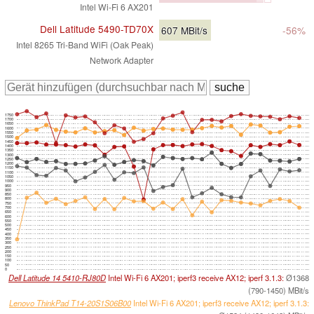
Intel Wi-Fi 6 AX201
Dell Latitude 5490-TD70X
607
MBit/s
-56%
Intel 8265 Tri-Band WiFi (Oak Peak)
Network Adapter
1750
1700
1650
1600
1550
1500
1450
1400
1350
1300
1250
1200
1150
1100
1050
1000
950
900
850
800
750
700
650
600
550
500
450
400
350
300
250
200
150
100
50
0
Dell Latitude 14 5410-RJ80D
Intel Wi-Fi 6 AX201; iperf3 receive AX12; iperf 3.1.3:
Ø1368
(790-1450) MBit/s
Lenovo ThinkPad T14-20S1S06B00
Intel Wi-Fi 6 AX201; iperf3 receive AX12; iperf 3.1.3: