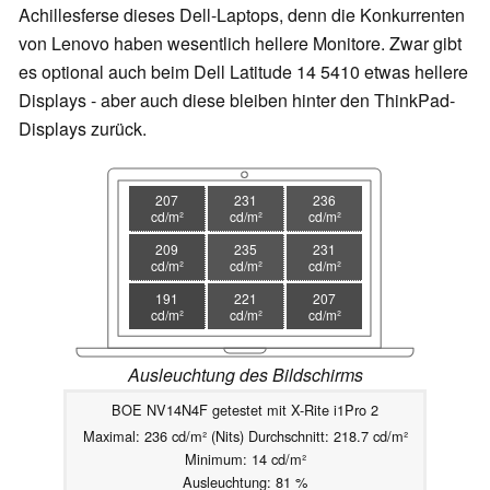
Achillesferse dieses Dell-Laptops, denn die Konkurrenten
von Lenovo haben wesentlich hellere Monitore. Zwar gibt
es optional auch beim Dell Latitude 14 5410 etwas hellere
Displays - aber auch diese bleiben hinter den ThinkPad-
Displays zurück.
207
231
236
cd/m²
cd/m²
cd/m²
209
235
231
cd/m²
cd/m²
cd/m²
191
221
207
cd/m²
cd/m²
cd/m²
Ausleuchtung des Bildschirms
BOE NV14N4F getestet mit X-Rite i1Pro 2
Maximal: 236 cd/m² (Nits) Durchschnitt: 218.7 cd/m²
Minimum: 14 cd/m²
Ausleuchtung: 81 %