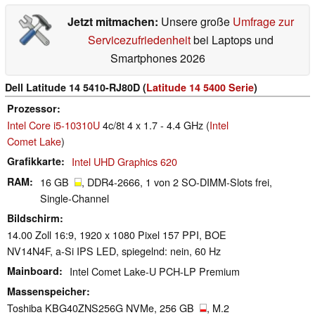
Jetzt mitmachen:
Unsere große
Umfrage zur
Servicezufriedenheit
bei Laptops und
Smartphones 2026
Dell Latitude 14 5410-RJ80D (
Latitude 14 5400 Serie
)
Prozessor
Intel Core i5-10310U
4c/8t 4 x 1.7 - 4.4 GHz (
Intel
Comet Lake
)
Grafikkarte
Intel UHD Graphics 620
RAM
16 GB
, DDR4-2666, 1 von 2 SO-DIMM-Slots frei,
Single-Channel
Bildschirm
14.00 Zoll 16:9, 1920 x 1080 Pixel 157 PPI, BOE
NV14N4F, a-Si IPS LED, spiegelnd: nein, 60 Hz
Mainboard
Intel Comet Lake-U PCH-LP Premium
Massenspeicher
Toshiba KBG40ZNS256G NVMe, 256 GB
, M.2