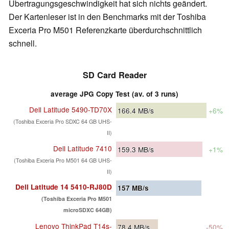
Übertragungsgeschwindigkeit hat sich nichts geändert.
Der Kartenleser ist in den Benchmarks mit der Toshiba
Exceria Pro M501 Referenzkarte überdurchschnittlich
schnell.
SD Card Reader
average JPG Copy Test (av. of 3 runs)
Dell Latitude 5490-TD70X
166.4
MB/s
+6%
(Toshiba Exceria Pro SDXC 64 GB UHS-
II)
Dell Latitude 7410
159.3
MB/s
+1%
(Toshiba Exceria Pro M501 64 GB UHS-
II)
Dell Latitude 14 5410-RJ80D
157
MB/s
(Toshiba Exceria Pro M501
microSDXC 64GB)
Lenovo ThinkPad T14s-
78.4
MB/s
-50%