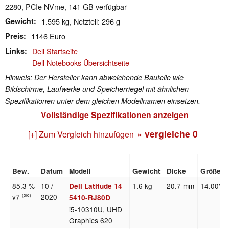
2280, PCIe NVme, 141 GB verfügbar
Gewicht
1.595 kg, Netzteil: 296 g
Preis
1146 Euro
Links
Dell Startseite
Dell Notebooks Übersichtseite
Hinweis: Der Hersteller kann abweichende Bauteile wie
Bildschirme, Laufwerke und Speicherriegel mit ähnlichen
Spezifikationen unter dem gleichen Modellnamen einsetzen.
Vollständige Spezifikationen anzeigen
» vergleiche
0
[+] Zum Vergleich hinzufügen
Bew.
Datum
Modell
Gewicht
Dicke
Größe
85.3 %
10 /
1.6 kg
20.7 mm
14.00"
Dell Latitude 14
v7
2020
(old)
5410-RJ80D
i5-10310U, UHD
Graphics 620