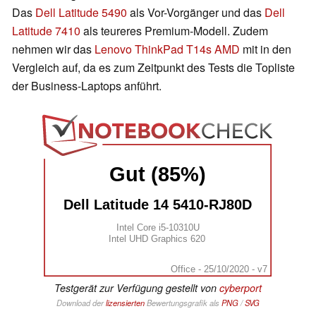
Das
Dell Latitude 5490
als Vor-Vorgänger und das
Dell
Latitude 7410
als teureres Premium-Modell. Zudem
nehmen wir das
Lenovo ThinkPad T14s AMD
mit in den
Vergleich auf, da es zum Zeitpunkt des Tests die Topliste
der Business-Laptops anführt.
Gut (85%)
Dell Latitude 14 5410-RJ80D
Intel Core i5-10310U
Intel UHD Graphics 620
Office - 25/10/2020 - v7
Testgerät zur Verfügung gestellt von
cyberport
Download der
lizensierten
Bewertungsgrafik als
PNG
/
SVG