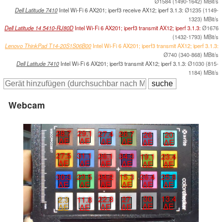
Ø1584 (1490-1642) MBit/s
Dell Latitude 7410
Intel Wi-Fi 6 AX201; iperf3 receive AX12; iperf 3.1.3:
Ø1235 (1149-
1323) MBit/s
Dell Latitude 14 5410-RJ80D
Intel Wi-Fi 6 AX201; iperf3 transmit AX12; iperf 3.1.3:
Ø1676
(1432-1793) MBit/s
Lenovo ThinkPad T14-20S1S06B00
Intel Wi-Fi 6 AX201; iperf3 transmit AX12; iperf 3.1.3:
Ø740 (340-868) MBit/s
Dell Latitude 7410
Intel Wi-Fi 6 AX201; iperf3 transmit AX12; iperf 3.1.3:
Ø1030 (815-
1184) MBit/s
Webcam
28.7
29.1
27.4
26.7
26
20
∆E
∆E
∆E
∆E
∆E
∆E
27.5
31.1
26.1
34.3
19.1
23.4
∆E
∆E
∆E
∆E
∆E
∆E
30.3
23.5
24.2
15.3
26.4
25.8
∆E
∆E
∆E
∆E
∆E
∆E
30
13.4
22.8
27
2.3
11.8
∆E
∆E
∆E
∆E
∆E
∆E