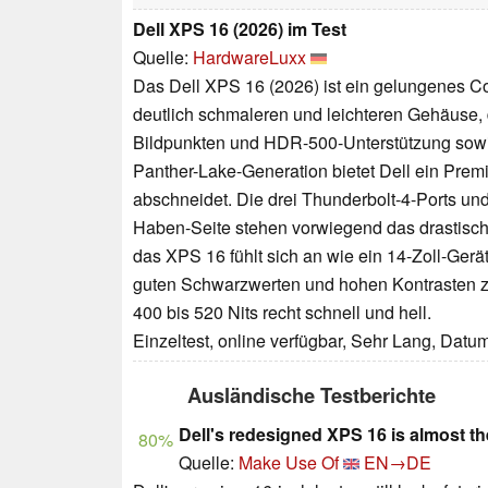
Dell XPS 16 (2026) im Test
Quelle:
HardwareLuxx
Das Dell XPS 16 (2026) ist ein gelungenes Co
deutlich schmaleren und leichteren Gehäuse,
Bildpunkten und HDR-500-Unterstützung sowie
Panther-Lake-Generation bietet Dell ein Prem
abschneidet. Die drei Thunderbolt-4-Ports und
Haben-Seite stehen vorwiegend das drastisc
das XPS 16 fühlt sich an wie ein 14-Zoll-Ge
guten Schwarzwerten und hohen Kontrasten zu
400 bis 520 Nits recht schnell und hell.
Einzeltest, online verfügbar, Sehr Lang, Datu
Ausländische Testberichte
Dell's redesigned XPS 16 is almost t
80%
Quelle:
Make Use Of
EN→DE