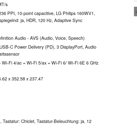
MT/s
 236 PPI, 10-point capacitive, LG Philips 160WV1,
piegelnd: ja, HDR, 120 Hz, Adaptive Sync
finition Audio - AVS (Audio, Voice, Speech)
USB-C Power Delivery (PD), 3 DisplayPort, Audio
eitssensor
 Wi-Fi 4/ac = Wi-Fi 5/ax = Wi-Fi 6/ Wi-Fi 6E 6 GHz
4.62 x 352.58 x 237.47
Tastatur: Chiclet, Tastatur-Beleuchtung: ja, 12