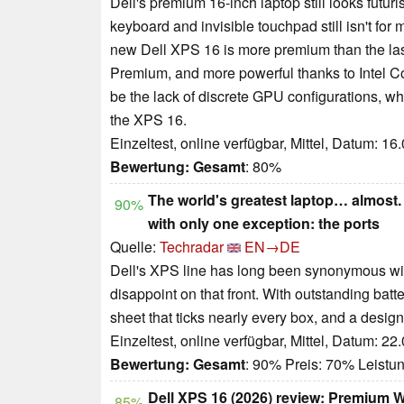
Dell's premium 16-inch laptop still looks futurist
keyboard and invisible touchpad still isn't for m
new Dell XPS 16 is more premium than the las
Premium, and more powerful thanks to Intel Cor
be the lack of discrete GPU configurations, wh
the XPS 16.
Einzeltest, online verfügbar, Mittel, Datum: 16
Bewertung:
Gesamt
: 80%
The world's greatest laptop… almost. 
90%
with only one exception: the ports
Quelle:
Techradar
EN→DE
Dell's XPS line has long been synonymous with
disappoint on that front. With outstanding batte
sheet that ticks nearly every box, and a design
Einzeltest, online verfügbar, Mittel, Datum: 22
Bewertung:
Gesamt
: 90% Preis: 70% Leistu
Dell XPS 16 (2026) review: Premium 
85%