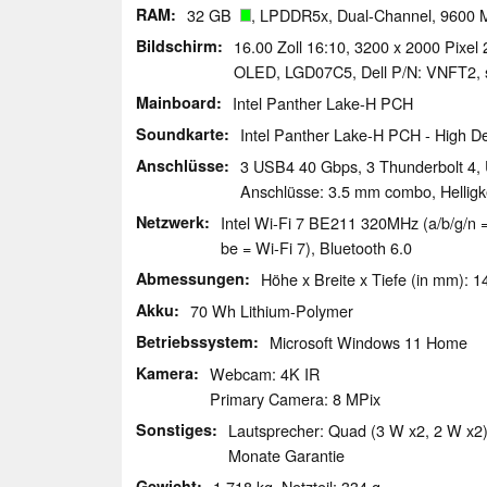
RAM
32 GB
, LPDDR5x, Dual-Channel, 9600 
Bildschirm
16.00 Zoll 16:10, 3200 x 2000 Pixel
OLED, LGD07C5, Dell P/N: VNFT2, s
Mainboard
Intel Panther Lake-H PCH
Soundkarte
Intel Panther Lake-H PCH - High De
Anschlüsse
3 USB4 40 Gbps, 3 Thunderbolt 4, 
Anschlüsse: 3.5 mm combo, Helligk
Netzwerk
Intel Wi-Fi 7 BE211 320MHz (a/b/g/n =
be = Wi-Fi 7), Bluetooth 6.0
Abmessungen
Höhe x Breite x Tiefe (in mm): 1
Akku
70 Wh Lithium-Polymer
Betriebssystem
Microsoft Windows 11 Home
Kamera
Webcam: 4K IR
Primary Camera: 8 MPix
Sonstiges
Lautsprecher: Quad (3 W x2, 2 W x2), 
Monate Garantie
Gewicht
1.718 kg, Netzteil: 334 g