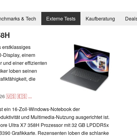
nchmarks & Tech
Externe Tests
Kaufberatung
Deal
58H
 erstklassiges
-Display, einem
r und einer effizienten
tiker loben seinen
afikfähigkeit, die
26
🇺🇸
🇪🇸
...
st ein 16-Zoll-Windows-Notebook der
duktivität und Multimedia-Nutzung ausgerichtet ist.
 Core Ultra X7 358H Prozessor mit 32 GB LPDDR5x
c B390 Grafikkarte. Rezensenten loben die schlanke