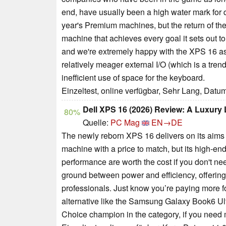
end, have usually been a high water mark for q
year's Premium machines, but the return of th
machine that achieves every goal it sets out t
and we're extremely happy with the XPS 16 as
relatively meager external I/O (which is a trend
inefficient use of space for the keyboard.
Einzeltest, online verfügbar, Sehr Lang, Datu
Dell XPS 16 (2026) Review: A Luxur
80%
Quelle:
PC Mag
EN→DE
The newly reborn XPS 16 delivers on its aims 
machine with a price to match, but its high-en
performance are worth the cost if you don't n
ground between power and efficiency, offering
professionals. Just know you’re paying more f
alternative like the Samsung Galaxy Book6 Ultr
Choice champion in the category, if you need 