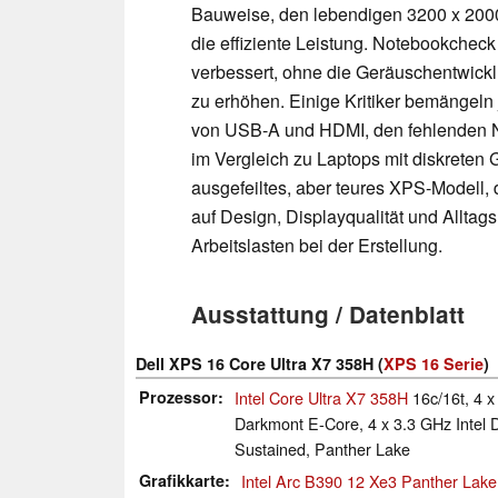
Bauweise, den lebendigen 3200 x 200
die effiziente Leistung. Notebookcheck 
verbessert, ohne die Geräuschentwick
zu erhöhen. Einige Kritiker bemängeln
von USB-A und HDMI, den fehlenden N
im Vergleich zu Laptops mit diskreten
ausgefeiltes, aber teures XPS-Modell, 
auf Design, Displayqualität und Alltags
Arbeitslasten bei der Erstellung.
Ausstattung / Datenblatt
Dell XPS 16 Core Ultra X7 358H (
XPS 16 Serie
)
Prozessor
Intel Core Ultra X7 358H
16c/16t, 4 x
Darkmont E-Core, 4 x 3.3 GHz Intel 
Sustained, Panther Lake
Grafikkarte
Intel Arc B390 12 Xe3 Panther Lak