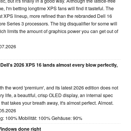
ic, but it's finally in a good way. Although the lattice-free
e, I'm betting longtime XPS fans will find it tasteful. The
t XPS lineup, more refined than the rebranded Dell 16
e Series 3 processors. The big disqualifier for some will
ich limits the amount of graphics power you can get out of
.07.2026
Dell's 2026 XPS 16 lands almost every blow perfectly,
 the word 'premium', and its latest 2026 edition does not
ry life, a beautiful, crisp OLED display, an internal spec
 that takes your breath away, it's almost perfect. Almost.
.05.2026
ng: 100% Mobilität: 100% Gehäuse: 90%
Windows done right