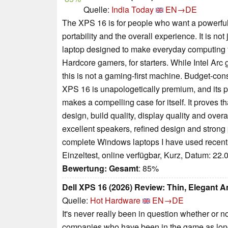
Quelle:
India Today
EN→DE
The XPS 16 is for people who want a powerful
portability and the overall experience. It is no
laptop designed to make everyday computing 
Hardcore gamers, for starters. While Intel Ar
this is not a gaming-first machine. Budget-co
XPS 16 is unapologetically premium, and its pr
makes a compelling case for itself. It proves
design, build quality, display quality and ov
excellent speakers, refined design and strong
complete Windows laptops I have used recentl
Einzeltest, online verfügbar, Kurz, Datum: 22
Bewertung:
Gesamt
: 85%
Dell XPS 16 (2026) Review: Thin, Elegant A
Quelle:
Hot Hardware
EN→DE
It's never really been in question whether or
companies who have been in the game as long as