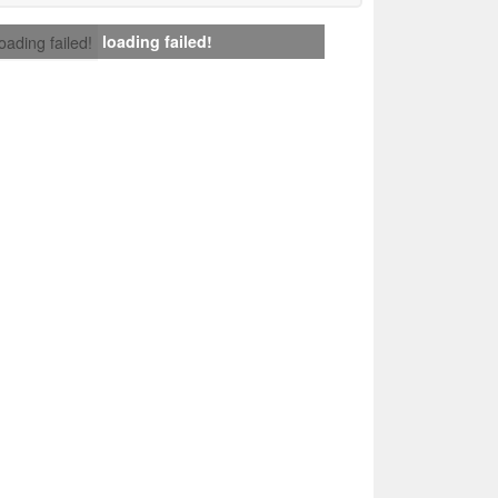
loading failed!
loading failed!