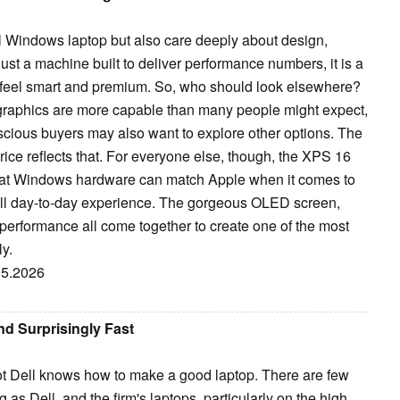
 Windows laptop but also care deeply about design,
t just a machine built to deliver performance numbers, it is a
feel smart and premium. So, who should look elsewhere?
c graphics are more capable than many people might expect,
nscious buyers may also want to explore other options. The
ice reflects that. For everyone else, though, the XPS 16
 that Windows hardware can match Apple when it comes to
erall day-to-day experience. The gorgeous OLED screen,
 performance all come together to create one of the most
y.
.05.2026
nd Surprisingly Fast
 not Dell knows how to make a good laptop. There are few
 Dell, and the firm's laptops, particularly on the high