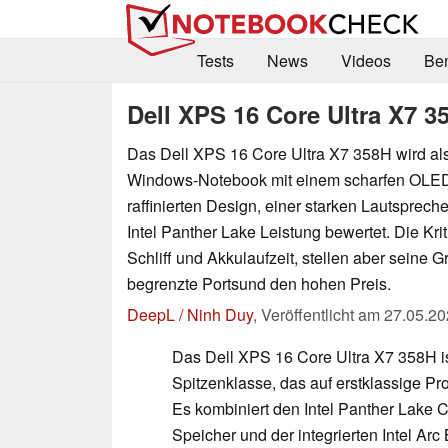
Tests
News
Videos
Be
Dell XPS 16 Core Ultra X7 3
Das Dell XPS 16 Core Ultra X7 358H wird als
Windows-Notebook mit einem scharfen OLED
raffinierten Design, einer starken Lautspreche
Intel Panther Lake Leistung bewertet. Die Kri
Schliff und Akkulaufzeit, stellen aber seine Gr
begrenzte Portsund den hohen Preis.
DeepL / Ninh Duy
,
Veröffentlicht am
27.05.20
Das Dell XPS 16 Core Ultra X7 358H i
Spitzenklasse, das auf erstklassige Pro
Es kombiniert den Intel Panther Lake
Speicher und der integrierten Intel Ar