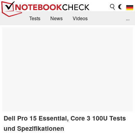
Tests
News
Videos
...
Benchmarks & Tech
Externe Tests
Kaufberatung
Deals
Suche
Jobs
Forum
Dell Pro 15 Essential, Core 3 100U Tests
und Spezifikationen