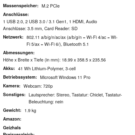
Massenspeicher
M.2 PCIe
Anschlüsse
1 USB 2.0, 2 USB 3.0 / 3.1 Gen1, 1 HDMI, Audio
Anschlüsse: 3.5 mm, Card Reader: SD
Netzwerk
802.11 a/b/g/n/ac/ax (a/b/g/n = Wi-Fi 4/ac = Wi-
Fi 5/ax = Wi-Fi 6/), Bluetooth 5.1
Abmessungen
Höhe x Breite x Tiefe (in mm): 18.99 x 358.5 x 235.56
Akku
41 Wh Lithium-Polymer, 3-cell
Betriebssystem
Microsoft Windows 11 Pro
Kamera
Webcam: 720p
Sonstiges
Lautsprecher: Stereo, Tastatur: Chiclet, Tastatur-
Beleuchtung: nein
Gewicht
1.9 kg
Amazon
Geizhals
Preisvergleich