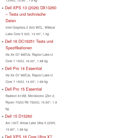
1334U, 15.60", 1.9 kg
Dell XPS 13 (2026) DX13260
– Tests und technische
Daten
Intel Graphics 2 Xe3 WCL, Wildcat
Lake Core 5 320, 13.40", 1 kg
Dell 16 DC16251 Tests und
Spezifikationen
Iris Xe G7 96EUs, Raptor Lake-U
Core 7 150U, 16.00", 1.98 kg
Dell Pro 14 Essential
Iris Xe G7 96EUs, Raptor Lake-U
Core 7 150U, 14.00", 1.69 kg
Dell Pro 15 Essential
Radeon 610M, Mendocino (Zen 2,
Ryzen 7020) R5 7520U, 15.60", 1.9
kg
Dell 15 D15260
Arc 130T, Arrow Lake Ultra 5 225H,
15.60", 1.66 kg
Dell XPS 16 Core Ultra X7