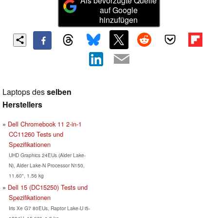
Als bevorzugte Quelle
auf Google
hinzufügen
Laptops des
selben
Herstellers
Dell Chromebook 11 2-in-1
CC11260 Tests und
Spezifikationen
UHD Graphics 24EUs (Alder Lake-
N), Alder Lake-N Processor N150,
11.60", 1.56 kg
Dell 15 (DC15250) Tests und
Spezifikationen
Iris Xe G7 80EUs, Raptor Lake-U i5-