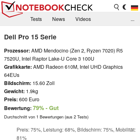
Tests
News
Videos
...
Benchmarks & Tech
Externe Tests
Dell Pro 15 Serie
Kaufberatung
Deals
Suche
Jobs
Prozessor:
AMD Mendocino (Zen 2, Ryzen 7020) R5
7520U, Intel Raptor Lake-U Core 3 100U
Forum
Grafikkarte:
AMD Radeon 610M, Intel UHD Graphics
64EUs
Bildschirm:
15.60 Zoll
Gewicht:
1.9kg
Preis:
600 Euro
79%
- Gut
Bewertung:
Durchschnitt von
1
Bewertungen (aus
2
Tests)
Preis: 75%, Leistung: 68%, Bildschirm: 75%, Mobilität:
81%