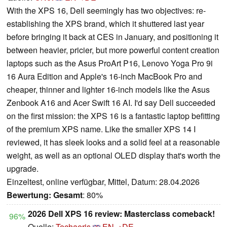
With the XPS 16, Dell seemingly has two objectives: re-
establishing the XPS brand, which it shuttered last year
before bringing it back at CES in January, and positioning it
between heavier, pricier, but more powerful content creation
laptops such as the Asus ProArt P16, Lenovo Yoga Pro 9i
16 Aura Edition and Apple's 16-inch MacBook Pro and
cheaper, thinner and lighter 16-inch models like the Asus
Zenbook A16 and Acer Swift 16 AI. I'd say Dell succeeded
on the first mission: the XPS 16 is a fantastic laptop befitting
of the premium XPS name. Like the smaller XPS 14 I
reviewed, it has sleek looks and a solid feel at a reasonable
weight, as well as an optional OLED display that's worth the
upgrade.
Einzeltest, online verfügbar, Mittel, Datum: 28.04.2026
Bewertung:
Gesamt
: 80%
2026 Dell XPS 16 review: Masterclass comeback!
96%
Quelle:
Techaeris
EN→DE