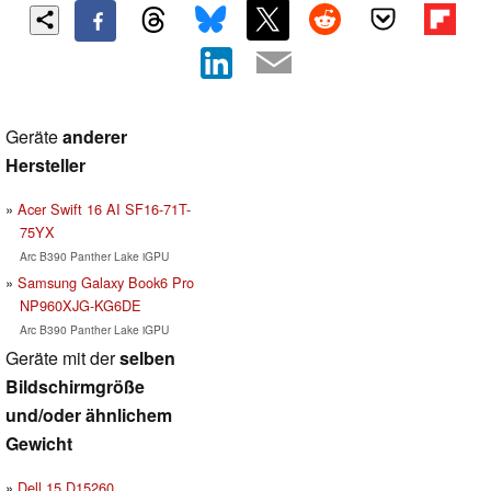
Geräte
anderer
Hersteller
Acer Swift 16 AI SF16-71T-
75YX
Arc B390 Panther Lake iGPU
Samsung Galaxy Book6 Pro
NP960XJG-KG6DE
Arc B390 Panther Lake iGPU
Geräte mit der
selben
Bildschirmgröße
und/oder ähnlichem
Gewicht
Dell 15 D15260