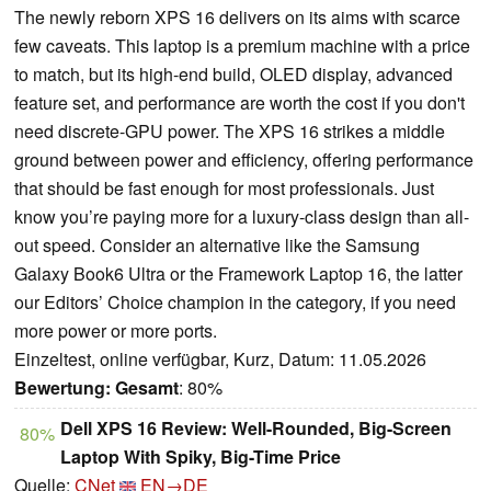
The newly reborn XPS 16 delivers on its aims with scarce
few caveats. This laptop is a premium machine with a price
to match, but its high-end build, OLED display, advanced
feature set, and performance are worth the cost if you don't
need discrete-GPU power. The XPS 16 strikes a middle
ground between power and efficiency, offering performance
that should be fast enough for most professionals. Just
know you’re paying more for a luxury-class design than all-
out speed. Consider an alternative like the Samsung
Galaxy Book6 Ultra or the Framework Laptop 16, the latter
our Editors’ Choice champion in the category, if you need
more power or more ports.
Einzeltest, online verfügbar, Kurz, Datum: 11.05.2026
Bewertung:
Gesamt
: 80%
Dell XPS 16 Review: Well-Rounded, Big-Screen
80%
Laptop With Spiky, Big-Time Price
Quelle:
CNet
EN→DE