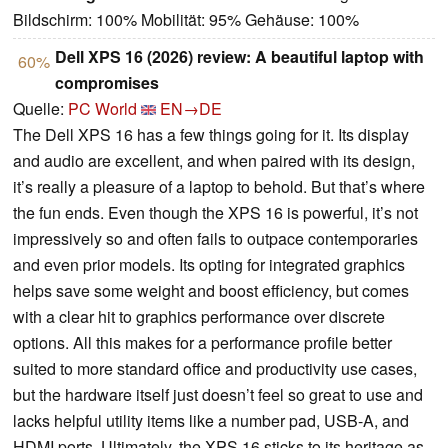
Bildschirm: 100% Mobilität: 95% Gehäuse: 100%
Dell XPS 16 (2026) review: A beautiful laptop with
60%
compromises
Quelle:
PC World
EN→DE
The Dell XPS 16 has a few things going for it. Its display
and audio are excellent, and when paired with its design,
it’s really a pleasure of a laptop to behold. But that’s where
the fun ends. Even though the XPS 16 is powerful, it’s not
impressively so and often fails to outpace contemporaries
and even prior models. Its opting for integrated graphics
helps save some weight and boost efficiency, but comes
with a clear hit to graphics performance over discrete
options. All this makes for a performance profile better
suited to more standard office and productivity use cases,
but the hardware itself just doesn’t feel so great to use and
lacks helpful utility items like a number pad, USB-A, and
HDMI ports. Ultimately, the XPS 16 sticks to its heritage as