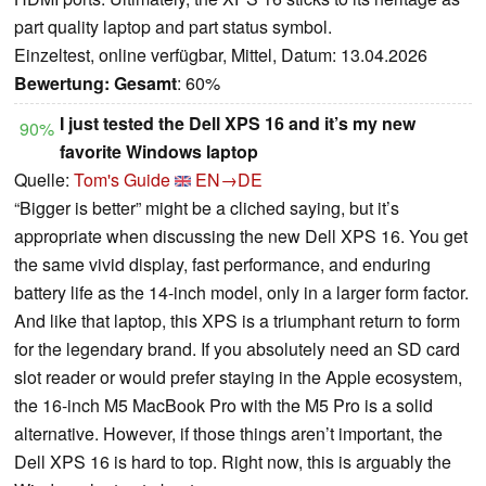
part quality laptop and part status symbol.
Einzeltest, online verfügbar, Mittel, Datum: 13.04.2026
Bewertung:
Gesamt
: 60%
I just tested the Dell XPS 16 and it’s my new
90%
favorite Windows laptop
Quelle:
Tom's Guide
EN→DE
“Bigger is better” might be a cliched saying, but it’s
appropriate when discussing the new Dell XPS 16. You get
the same vivid display, fast performance, and enduring
battery life as the 14-inch model, only in a larger form factor.
And like that laptop, this XPS is a triumphant return to form
for the legendary brand. If you absolutely need an SD card
slot reader or would prefer staying in the Apple ecosystem,
the 16-inch M5 MacBook Pro with the M5 Pro is a solid
alternative. However, if those things aren’t important, the
Dell XPS 16 is hard to top. Right now, this is arguably the