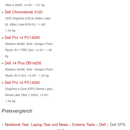
Ultra 9 285H, 14.00", 1.61 kg
Dell Chromebook 3120
UHD Graphics 24EUs (Alder Lake-
N), Alder Lake-N N100, 11.60",
1.44 kg
Dell Pro 14 PC14255
Radeon 860M, Strix / Gorgon Point
Ryzen AI 7 PRO 350, 14.00", 1.36
kg
Dell 14 Plus DB14255
Radeon 840M, Strix / Gorgon Point
Ryzen AI 5 340, 14.00", 1.52 kg
Dell Pro 14 PC14250
Graphics 4-Core iGPU (Arrow Lake),
Arrow Lake Ultra 7 255U, 14.00",
1.36 kg
Preisvergleich
>
Notebook Test, Laptop Test und News
>
Externe Tests
>
Dell
> Dell XPS