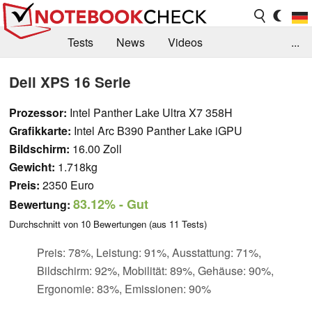
Tests
News
Videos
...
Benchmarks & Tech
Externe Tests
Dell XPS 16 Serie
Kaufberatung
Deals
Suche
Jobs
Prozessor:
Intel Panther Lake Ultra X7 358H
Grafikkarte:
Intel Arc B390 Panther Lake iGPU
Forum
Bildschirm:
16.00 Zoll
Gewicht:
1.718kg
Preis:
2350 Euro
83.12%
- Gut
Bewertung:
Durchschnitt von
10
Bewertungen (aus
11
Tests)
Preis: 78%, Leistung: 91%, Ausstattung: 71%,
Bildschirm: 92%, Mobilität: 89%, Gehäuse: 90%,
Ergonomie: 83%, Emissionen: 90%