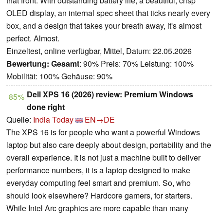
that front. With outstanding battery life, a beautiful, crisp
OLED display, an internal spec sheet that ticks nearly every
box, and a design that takes your breath away, it's almost
perfect. Almost.
Einzeltest, online verfügbar, Mittel, Datum: 22.05.2026
Bewertung:
Gesamt
: 90% Preis: 70% Leistung: 100%
Mobilität: 100% Gehäuse: 90%
Dell XPS 16 (2026) review: Premium Windows
85%
done right
Quelle:
India Today
EN→DE
The XPS 16 is for people who want a powerful Windows
laptop but also care deeply about design, portability and the
overall experience. It is not just a machine built to deliver
performance numbers, it is a laptop designed to make
everyday computing feel smart and premium. So, who
should look elsewhere? Hardcore gamers, for starters.
While Intel Arc graphics are more capable than many