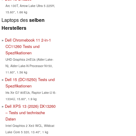
Arc 130T, Arrow Lake Ultra 5 225H,
15.60", 1.66 kg
Laptops des
selben
Herstellers
Dell Chromebook 11 2-in-1
CC11260 Tests und
Spezifikationen
UHD Graphics 24EUs (Alder Lake-
N), Alder Lake-N Processor N150,
11.60", 1.56 kg
Dell 15 (DC15250) Tests und
Spezifikationen
Iris Xe G7 80EUs, Raptor Lake-U i5-
1334U, 15.60", 1.9 kg
Dell XPS 13 (2026) DX13260
– Tests und technische
Daten
Intel Graphics 2 Xe3 WCL, Wildcat
Lake Core 5 320, 13.40", 1 kg