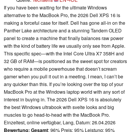
If you have been waiting for the ultimate Windows
alternative to the MacBook Pro, the 2026 Dell XPS 16 is
making a forceful case for itself. Dell has gone all-in on the
Panther Lake architecture and a stunning Tandem OLED
panel to create a machine that finally balances raw power
with the kind of battery life we usually only see from Apple.
This specific spec—with the Intel Core Ultra X7 358H and
32 GB of RAM—is positioned as the sweet spot for creators
who require a mobile powerhouse that doesn’t scream
gamer when you pull it out in a meeting. I mean, I can’t be
any quicker than this. If you’re looking over the top of your
MacBook Pro at the Windows laptop world with any sort of
interest in buying in. The 2026 Dell XPS 16 is absolutely
the best Windows ultrabook with svelte looks and big
muscles to go head-to-head with the MacBook Pro.
Einzeltest, online verfügbar, Lang, Datum: 26.04.2026
Bewertung:
Gesamt
: 96% Preis: 95% Leistung: 95%