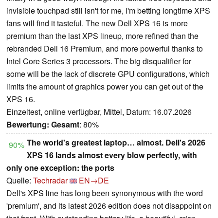
invisible touchpad still isn't for me, I'm betting longtime XPS
fans will find it tasteful. The new Dell XPS 16 is more
premium than the last XPS lineup, more refined than the
rebranded Dell 16 Premium, and more powerful thanks to
Intel Core Series 3 processors. The big disqualifier for
some will be the lack of discrete GPU configurations, which
limits the amount of graphics power you can get out of the
XPS 16.
Einzeltest, online verfügbar, Mittel, Datum: 16.07.2026
Bewertung:
Gesamt
: 80%
The world's greatest laptop… almost. Dell's 2026
90%
XPS 16 lands almost every blow perfectly, with
only one exception: the ports
Quelle:
Techradar
EN→DE
Dell's XPS line has long been synonymous with the word
'premium', and its latest 2026 edition does not disappoint on