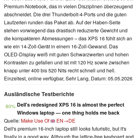
Premium-Notebook, das in vielen Disziplinen überzeugend
abschneidet. Die drei Thunderbolt-4-Ports und die guten
Laufzeiten runden das Paket ab. Auf der Haben-Seite
stehen vorwiegend das drastisch reduzierte Gewicht und
die kompakteren Abmessungen – das XPS 16 fühlt sich an
wie ein 14-Zoll-Gerät in einem 16-Zoll-Gewand. Das
OLED-Display weiß mit guten Schwarzwerten und hohen
Kontrasten zu gefallen und ist mit 120 Hz sowie zwischen
knapp unter 400 bis 520 Nits recht schnell und hell.
Einzeltest, online verfügbar, Sehr Lang, Datum: 05.05.2026
Ausländische Testberichte
Dell's redesigned XPS 16 is almost the perfect
80%
Windows laptop — one thing holds me back
Quelle:
Make Use Of
EN→DE
Dell's premium 16-inch laptop still looks futuristic, but it's
finally in a good way. Although the lattice-free keyboard and