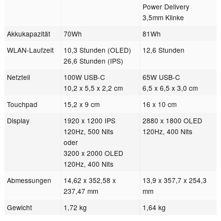
Power Delivery
3,5mm Klinke
Akkukapazität
70Wh
81Wh
WLAN-Laufzeit
10,3 Stunden (OLED)
12,6 Stunden
26,6 Stunden (IPS)
Netzteil
100W USB-C
65W USB-C
10,2 x 5,5 x 2,2 cm
6,5 x 6,5 x 3,0 cm
Touchpad
15,2 x 9 cm
16 x 10 cm
Display
1920 x 1200 IPS
2880 x 1800 OLED
120Hz, 500 Nits
120Hz, 400 Nits
oder
3200 x 2000 OLED
120Hz, 400 Nits
Abmessungen
14,62 x 352,58 x
13,9 x 357,7 x 254,3
237,47 mm
mm
Gewicht
1,72 kg
1,64 kg