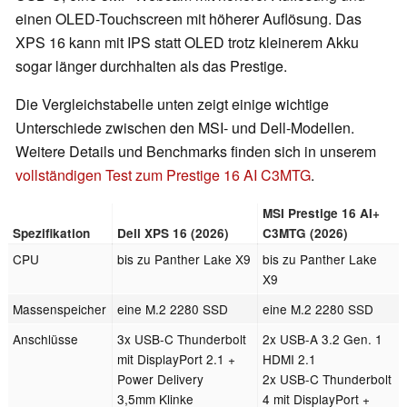
einen OLED-Touchscreen mit höherer Auflösung. Das
XPS 16 kann mit IPS statt OLED trotz kleinerem Akku
sogar länger durchhalten als das Prestige.
Die Vergleichstabelle unten zeigt einige wichtige
Unterschiede zwischen den MSI- und Dell-Modellen.
Weitere Details und Benchmarks finden sich in unserem
vollständigen Test zum Prestige 16 AI C3MTG
.
MSI Prestige 16 AI+
Spezifikation
Dell XPS 16 (2026)
C3MTG (2026)
CPU
bis zu Panther Lake X9
bis zu Panther Lake
X9
Massenspeicher
eine M.2 2280 SSD
eine M.2 2280 SSD
Anschlüsse
3x USB-C Thunderbolt
2x USB-A 3.2 Gen. 1
mit DisplayPort 2.1 +
HDMI 2.1
Power Delivery
2x USB-C Thunderbolt
3,5mm Klinke
4 mit DisplayPort +