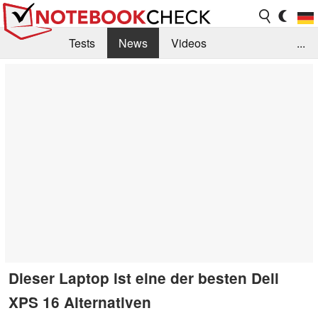
Tests
News
Videos
...
Benchmarks & Tech
Externe Tests
Kaufberatung
Deals
Suche
Jobs
Forum
Dieser Laptop ist eine der besten Dell
XPS 16 Alternativen