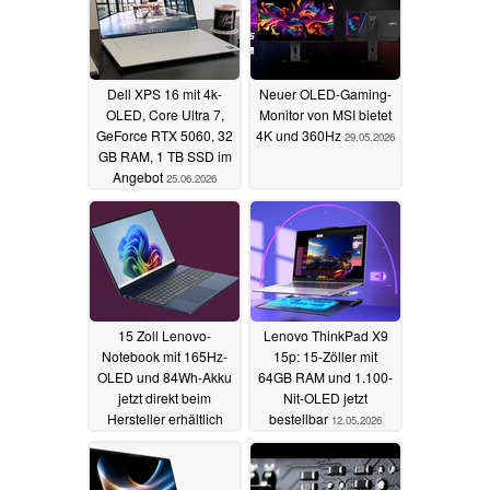
Dell XPS 16 mit 4k-
Neuer OLED-Gaming-
OLED, Core Ultra 7,
Monitor von MSI bietet
GeForce RTX 5060, 32
4K und 360Hz
29.05.2026
GB RAM, 1 TB SSD im
Angebot
25.06.2026
15 Zoll Lenovo-
Lenovo ThinkPad X9
Notebook mit 165Hz-
15p: 15-Zöller mit
OLED und 84Wh-Akku
64GB RAM und 1.100-
jetzt direkt beim
Nit-OLED jetzt
Hersteller erhältlich
bestellbar
12.05.2026
13.05.2026