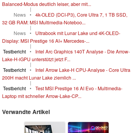
Balanced-Modus deutlich leiser, aber mit...
|
News
•
4k-OLED (DCI-P3), Core Ultra 7, 1 TB SSD,
32 GB RAM: MSI Multimedia-Noteboo...
|
News
•
Ultrabook mit Lunar Lake und 4K-OLED-
Display: MSI Prestige 16 AI+ Mercedes-...
|
Testbericht
•
Intel Arc Graphics 140T Analyse - Die Arrow-
Lake-H-iGPU unterstützt jetzt F...
|
Testbericht
•
Intel Arrow Lake-H CPU-Analyse - Core Ultra
200H macht Lunar Lake ziemlich ...
|
Testbericht
•
Test MSI Prestige 16 AI Evo - Multimedia-
Laptop mit schneller Arrow-Lake-CP...
Verwandte Artikel