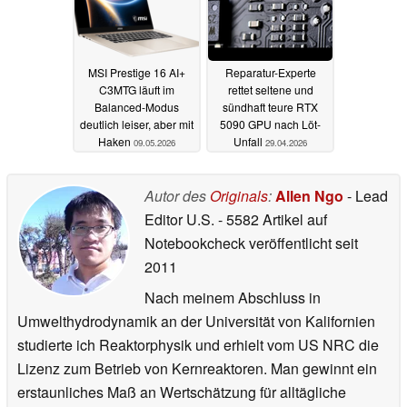
MSI Prestige 16 AI+
Reparatur-Experte
C3MTG läuft im
rettet seltene und
Balanced-Modus
sündhaft teure RTX
deutlich leiser, aber mit
5090 GPU nach Löt-
Haken
Unfall
09.05.2026
29.04.2026
Autor des
Originals
:
Allen Ngo
- Lead
Editor U.S.
- 5582 Artikel auf
Notebookcheck veröffentlicht
seit
2011
Nach meinem Abschluss in
Umwelthydrodynamik an der Universität von Kalifornien
studierte ich Reaktorphysik und erhielt vom US NRC die
Lizenz zum Betrieb von Kernreaktoren. Man gewinnt ein
erstaunliches Maß an Wertschätzung für alltägliche